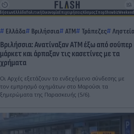
ιδήσεων
Ελλάδα
Πολιτική
Οικονομία
Επιχειρήσεις
Κόσμος
Σπορ
Showbiz
Weekend
Ελλάδα
Βριλήσσια
ΑΤΜ
Τράπεζες
Ληστεί
Βριλήσσια: Ανατίναξαν ΑΤΜ έξω από σούπερ
μάρκετ και άρπαξαν τις κασετίνες με τα
χρήματα
Οι Αρχές εξετάζουν το ενδεχόμενο σύνδεσης με
τον εμπρησμό οχημάτων στο Μαρούσι τα
ξημερώματα της Παρασκευής (5/6).