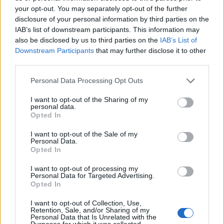
your opt-out. You may separately opt-out of the further
disclosure of your personal information by third parties on the
IAB’s list of downstream participants. This information may
also be disclosed by us to third parties on the
IAB’s List of
Downstream Participants
that may further disclose it to other
third parties.
Please note that this website/app uses one or more Google
Personal Data Processing Opt Outs
Παράλληλα, οι αστυνομικοί συλλέγουν υλικό από
services and may gather and store information including but
κάμερες ασφαλείας και άλλα στοιχεία που
not limited to your visit or usage behaviour. You may click to
I want to opt-out of the Sharing of my
personal data.
ενδέχεται να οδηγήσουν στην ταυτοποίηση και τον
grant or deny consent to Google and its third-party tags to
Opted In
use your data for below specified purposes in below Google
εντοπισμό των δραστών.
consent section.
I want to opt-out of the Sale of my
Personal Data.
Opted In
I want to opt-out of processing my
Personal Data for Targeted Advertising.
Opted In
I want to opt-out of Collection, Use,
Retention, Sale, and/or Sharing of my
Personal Data that Is Unrelated with the
Purposes for which it was collected.