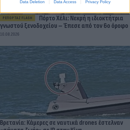
Data Deletion
Data Access
Privacy Policy
Πόρτο Χέλι: Νεκρή η ιδιοκτήτρια
ΡΕΠΟΡΤΑΖ FLASH
γνωστού ξενοδοχείου – Έπεσε από τον 6ο όροφο
10.08.2026
Βρετανία: Κάμερες σε ναυτικά drones έστελναν