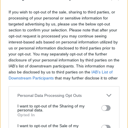
If you wish to opt-out of the sale, sharing to third parties, or
processing of your personal or sensitive information for
targeted advertising by us, please use the below opt-out
section to confirm your selection. Please note that after your
opt-out request is processed you may continue seeing
interest-based ads based on personal information utilized by
us or personal information disclosed to third parties prior to
your opt-out. You may separately opt-out of the further
disclosure of your personal information by third parties on the
IAB’s list of downstream participants. This information may
also be disclosed by us to third parties on the
IAB’s List of
Downstream Participants
that may further disclose it to other
Συγκλονιστικό βίντεο στον Κουβαρά:
third parties.
Αστυνομικοί απομακρύνουν ηλικιωμένη από
Please note that this website/app uses one or more Google
Personal Data Processing Opt Outs
τη φωτιά
services and may gather and store information including but
not limited to your visit or usage behaviour. You may click to
I want to opt-out of the Sharing of my
10.08.2026
personal data.
grant or deny consent to Google and its third-party tags to
Opted In
use your data for below specified purposes in below Google
consent section.
I want to opt-out of the Sale of my