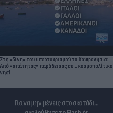
Στα σχοινιά ο Ινφαντίνο: UEFA, AFC και CONCACAF
ζητούν ανεξάρτητη έρευνα για το FIFA Forward
Enterprise
Για να μην μένεις στο σκοτάδι...
ακολούθησε το Flash.gr