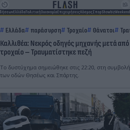
ιδήσεων
Ελλάδα
Πολιτική
Οικονομία
Επιχειρήσεις
Κόσμος
Σπορ
Showbiz
Weekend
Ελλάδα
παράσυρση
Τροχαίο
Θάνατοι
Τρα
Καλλιθέα: Νεκρός οδηγός μηχανής μετά από
τροχαίο – Τραυματίστηκε πεζή
Το δυστύχημα σημειώθηκε στις 22:20, στη συμβολή
των οδών Θησέως και Σπάρτης.