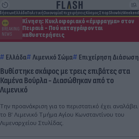
ιδήσεων
Ελλάδα
Πολιτική
Οικονομία
Επιχειρήσεις
Κόσμος
Σπορ
Showbiz
Weekend
Κίνηση: Κυκλοφοριακό «έμφραγμα» στον
Πειραιά - Πού καταγράφονται
BREAKING
καθυστερήσεις
NEWS
Ελλάδα
Λιμενικό Σώμα
Επιχείρηση Διάσωση
Βυθίστηκε σκάφος με τρεις επιβάτες στα
Καμένα Βούρλα - Διασώθηκαν από το
Λιμενικό
Την προανάκριση για το περιστατικό έχει αναλάβει
το Β' Λιμενικό Τμήμα Αγίου Κωνσταντίνου του
Λιμεναρχείου Στυλίδας.