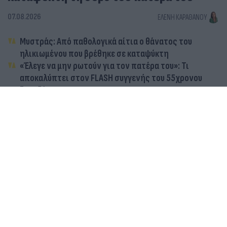
07.08.2026
ΕΛΈΝΗ ΚΑΡΑΘΆΝΟΥ
Μυστράς: Από παθολογικά αίτια ο θάνατος του
ηλικιωμένου που βρέθηκε σε καταψύκτη
«Έλεγε να μην ρωτούν για τον πατέρα του»: Τι
αποκαλύπτει στον FLASH συγγενής του 55χρονου
ξενοδόχου