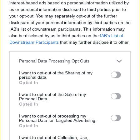
Το ερασιτεχνικό σκάφος, μήκους περίπου 4,9
interest-based ads based on personal information utilized by
μέτρων, βυθίστηκε σε απόσταση περίπου 400
us or personal information disclosed to third parties prior to
your opt-out. You may separately opt-out of the further
μέτρων από την ακτή.
disclosure of your personal information by third parties on the
IAB’s list of downstream participants. This information may
Όπως έγινε γνωστό, από το περιστατικό δεν
also be disclosed by us to third parties on the
IAB’s List of
Downstream Participants
that may further disclose it to other
προκλήθηκε θαλάσσια ρύπανση.
third parties.
Please note that this website/app uses one or more Google
Personal Data Processing Opt Outs
Μετά τη βύθιση πραγματοποιήθηκαν έρευνες στην
services and may gather and store information including but
ευρύτερη θαλάσσια περιοχή από ιδιώτη δύτη
not limited to your visit or usage behaviour. You may click to
I want to opt-out of the Sharing of my
personal data.
παρουσία πλωτού του Λιμενικού, χωρίς ωστόσο να
grant or deny consent to Google and its third-party tags to
Opted In
use your data for below specified purposes in below Google
καταστεί δυνατός ο εντοπισμός του σκάφους.
consent section.
I want to opt-out of the Sale of my
Personal Data.
Opted In
I want to opt-out of processing my
Personal Data for Targeted Advertising.
Opted In
I want to opt-out of Collection, Use,