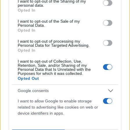
not limited to your visit or usage behaviour. You may click to
I want to opt-out of the Sharing of my
personal data.
grant or deny consent to Google and its third-party tags to
Opted In
use your data for below specified purposes in below Google
consent section.
I want to opt-out of the Sale of my
Personal Data.
Wedding industry με… κρητική υπογραφή
Opted In
Σύμφωνα με τα στοιχεία που παρουσιάστηκαν,
I want to opt-out of processing my
Personal Data for Targeted Advertising.
στην περιοχή δραστηριοποιούνται περίπου 15
Opted In
wedding planners, ενώ ήδη υπάρχει τεχνογνωσία
I want to opt-out of Collection, Use,
στη διοργάνωση γαμήλιων εκδηλώσεων σε
Retention, Sale, and/or Sharing of my
Personal Data that Is Unrelated with the
διαφορετικά σημεία του προορισμού.
Purposes for which it was collected.
Opted Out
Η στρατηγική, όπως τονίστηκε, είναι η δημιουργία
Google consents
μιας ισχυρής ταυτότητας destination wedding,
I want to allow Google to enable storage
ικανής να προσελκύσει διεθνή events υψηλής
related to advertising like cookies on web or
αξίας.
device identifiers in apps.