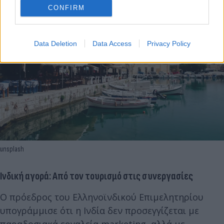
CONFIRM
Data Deletion
Data Access
Privacy Policy
unsplash
Ινδική αγορά: Από τον τουρισμό στις συνεργασίες
Ο πρόεδρος του Ελληνοϊνδικού Επιμελητηρίου
υπογράμμισε ότι η Ινδία δεν προσεγγίζεται με