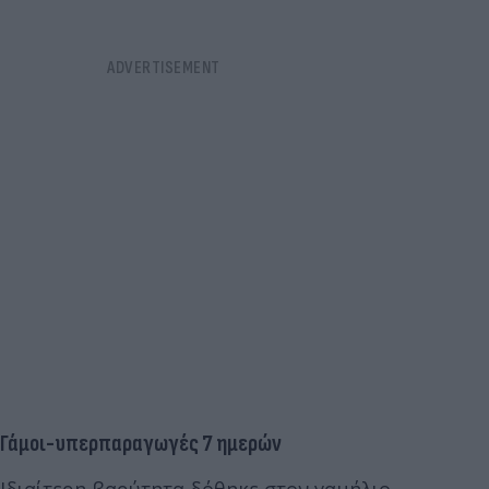
Γάμοι-υπερπαραγωγές 7 ημερών
Ιδιαίτερη βαρύτητα δόθηκε στον γαμήλιο