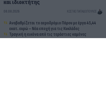
και ιδιοκτήτης
08.08.2026
ΚΏΣΤΑΣ ΠΑΠΑΔΌΠΟΥΛΟΣ
Αναβαθμίζεται το αεροδρόμιο Πάρου με έργα 45,44
εκατ. ευρώ – Νέα εποχή για τις Κυκλάδες
Τραγική η εικόνα από τις τεράστιες καμένες
εκτάσεις στην Πάρο