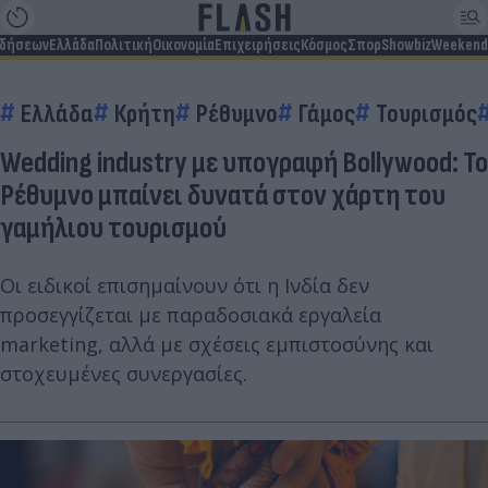
ιδήσεων
Ελλάδα
Πολιτική
Οικονομία
Επιχειρήσεις
Κόσμος
Σπορ
Showbiz
Weekend
Ελλάδα
Κρήτη
Ρέθυμνο
Γάμος
Τουρισμός
Wedding industry με υπογραφή Bollywood: Το
Ρέθυμνο μπαίνει δυνατά στον χάρτη του
γαμήλιου τουρισμού
Οι ειδικοί επισημαίνουν ότι η Ινδία δεν
προσεγγίζεται με παραδοσιακά εργαλεία
marketing, αλλά με σχέσεις εμπιστοσύνης και
στοχευμένες συνεργασίες.