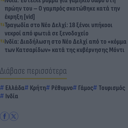
Ινδία: Έστειλε βόμβα για γαμήλιο δώρο στη
πρώην του – Ο γαμπρός σκοτώθηκε κατά την
έκρηξη [vid]
Τραγωδία στο Νέο Δελχί: 18 ξένοι υπήκοοι
νεκροί από φωτιά σε ξενοδοχείο
Ινδία: Διαδήλωση στο Νέο Δελχί από το «κόμμα
των Κατσαρίδων» κατά της κυβέρνησης Μόντι
Διάβασε περισσότερα
Ελλάδα
Κρήτη
Ρέθυμνο
Γάμος
Τουρισμός
Ινδία