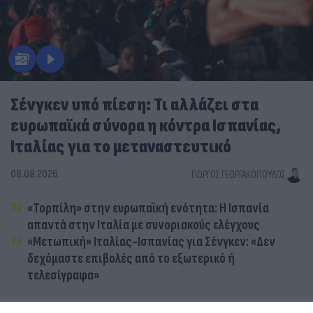
Σένγκεν υπό πίεση: Τι αλλάζει στα
ευρωπαϊκά σύνορα η κόντρα Ισπανίας,
Ιταλίας για το μεταναστευτικό
08.08.2026
ΓΙΏΡΓΟΣ ΓΕΩΡΓΑΚΌΠΟΥΛΟΣ
«Τορπίλη» στην ευρωπαϊκή ενότητα: Η Ισπανία
απαντά στην Ιταλία με συνοριακούς ελέγχους
«Μετωπική» Ιταλίας-Ισπανίας για Σένγκεν: «Δεν
δεχόμαστε επιβολές από το εξωτερικό ή
τελεσίγραφα»