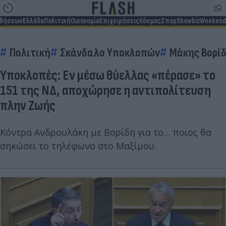
ιδήσεων
Ελλάδα
Πολιτική
Οικονομία
Επιχειρήσεις
Κόσμος
Σπορ
Showbiz
Weekend
Πολιτική
Σκάνδαλο Υποκλοπών
Μάκης Βορί
Υποκλοπές: Εν μέσω θύελλας «πέρασε» το
151 της ΝΔ, αποχώρησε η αντιπολίτευση
πλην Ζωής
Κόντρα Ανδρουλάκη με Βορίδη για το… ποιος θα
σηκώσει το τηλέφωνο στο Μαξίμου.