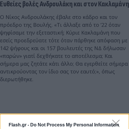
Ευθείες βολές Ανδρουλάκη και στον Κακλαμάνη
Ο Νίκος Ανδρουλάκης έβαλε στο κάδρο και τον
πρόεδρο της Βουλής. «Τι άλλαξε από το ‘22 όταν
ψηφίσαμε την εξεταστική; Κύριε Κακλαμάνη που
εσείς προεδρεύατε τότε όταν πάρθηκε απόφαση με
142 ψήφους και οι 157 βουλευτές της ΝΔ δήλωσαν
«παρών» γιατί δεχθήκατε το αποτέλεσμα; Και
σήμερα μας ζητάτε κάτι άλλο; Θα εγερθείτε σήμερα
αντικρούοντας τον ίδιο σας τον εαυτό;», όπως
διερωτήθηκε.
Flash.gr -
Do Not Process My Personal Information