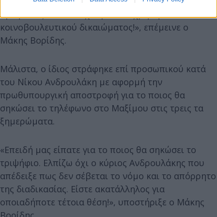
Γι’αυτό θα κάνει η Βουλή εξεταστική; Είναι
προφανώς ότι εδώ έχουμε κατάχρηση κάθε
κοινοβουλευτικού δικαιώματος!», επέμεινε ο
Μάκης Βορίδης.
Μάλιστα, ο ίδιος στράφηκε επί προσωπικού κατά
του Νίκου Ανδρουλάκη με αφορμή την
πρωθυπουργική αποστροφή για το ποιος θα
σηκώσει το τηλέφωνο στο Μαξίμου στις τρεις τα
ξημερώματα.
«Επειδή μας είπατε για το ποιος θα σηκώσει το
τριψήφιο. Ελπίζω όχι ο κύριος Ανδρουλάκης που
απέδειξε πως δεν σέβεται το νόμο και το απόρρητο
της διαδικασίας. Είστε ακατάλληλος για
οποιαδήποτε τέτοια θέση!», υποστήριξε ο Μάκης
Βορίδης.