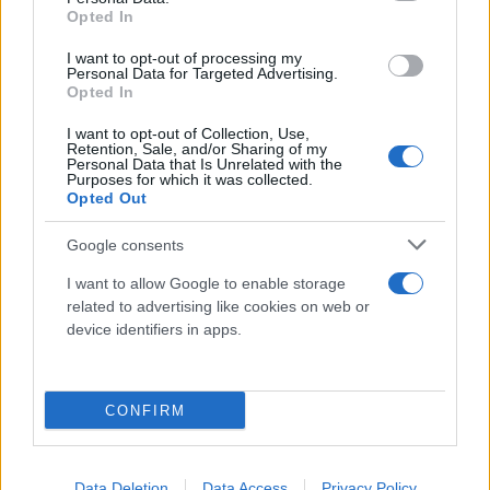
Opted In
I want to opt-out of processing my
Βορίδης: Είστε ακατάλληλος να σηκώσετε το
Personal Data for Targeted Advertising.
Opted In
τριψήφιο στο Μαξίμου!
I want to opt-out of Collection, Use,
Retention, Sale, and/or Sharing of my
Απαντώντας στο πυρ ομαδόν της αντιπολίτευσης, ο
Personal Data that Is Unrelated with the
Purposes for which it was collected.
Μάκης Βορίδης τόνισε πως από το 2022 έχει
Opted Out
μεσολαβήσει η συγκρότηση εξεταστικής, η
Google consents
σύγκληση της επιτροπής Θεσμών, καθώς και η
πρωτόδικη απόφαση της Δικαιοσύνης.
I want to allow Google to enable storage
related to advertising like cookies on web or
device identifiers in apps.
«Δεν θα καθόμαστε εδώ από το πρωί μέχρι το
βράδυ να περνάμε την ώρα μας επειδή το θέλετε
εσείς. Χωρίς να υπάρχει το παραμικρό νεότερο
CONFIRM
στοιχείο. Ποιο είναι το στοιχείο το νέο; Ότι ένας
πρωτοδίκως καταδικαστείς έδωσε μια συνέντευξη.
Data Deletion
Data Access
Privacy Policy