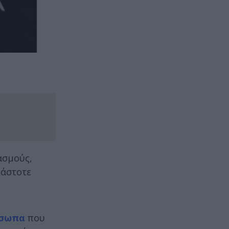
ασμούς,
κάστοτε
σωπα
που