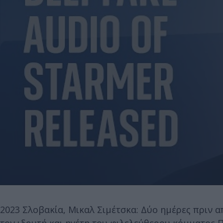
2023 Σλοβακία, Μικαλ Σιμέτσκα: Δύο ημέρες πριν α
τον ιδρυτή και ηγέτη του φιλελεύθερου κόμματος 