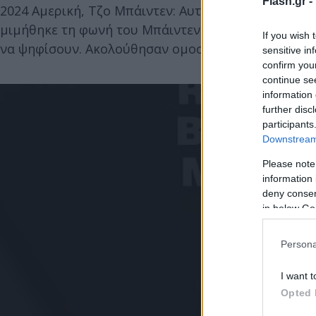
Flash.gr -
2024 Αμερική, Τζο Μπάιντεν: Αυτοματοποιημένη τ
μιμήθηκε τη φωνή του Μπάιντεν που -δήθεν- καλο
If you wish 
να ψηφίσουν. Ακολούθησαν ομοσπονδιακές έρευνες
sensitive in
confirm you
continue se
information 
further disc
participants
Downstream 
Please note
information 
deny consent
in below Go
Persona
I want t
Opted 