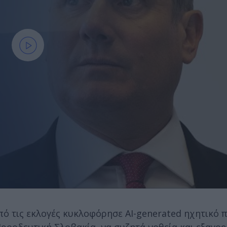
πό τις εκλογές κυκλοφόρησε AI-generated ηχητικό 
Προοδευτική Σλοβακία, να συζητά νοθεία και εξαγο