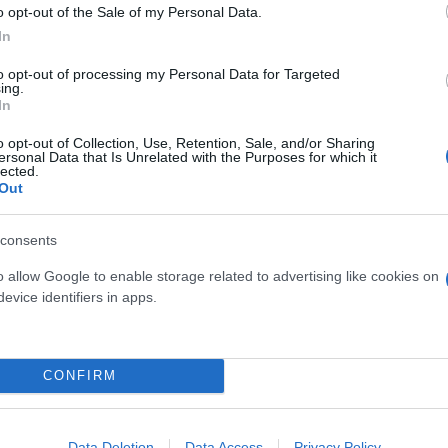
o opt-out of the Sale of my Personal Data.
In
to opt-out of processing my Personal Data for Targeted
ing.
In
o opt-out of Collection, Use, Retention, Sale, and/or Sharing
ersonal Data that Is Unrelated with the Purposes for which it
lected.
Out
consents
o allow Google to enable storage related to advertising like cookies on
ηχητικό που εμφάνιζε τον Ηγέτη του Εργατικού κόμ
evice identifiers in apps.
ιο του 2024- να βρίζει συνεργάτες του. Αν και δε
ποτέλεσε σημείο αναφοράς για τους κινδύνους της 
CONFIRM
Data Deletion
Data Access
Privacy Policy