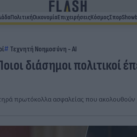
λάδα
Πολιτική
Οικονομία
Επιχειρήσεις
Κόσμος
Σπορ
Showb
οί
Τεχνητή Νοημοσύνη - AI
 Ποιοι διάσημοι πολιτικοί 
στηρά πρωτόκολλα ασφαλείας που ακολουθούν 