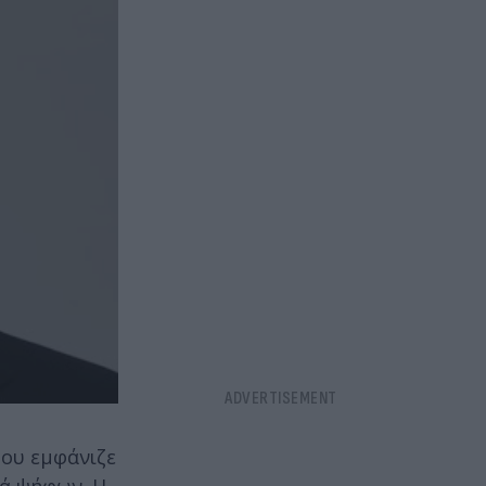
που εμφάνιζε
ρά ψήφων. Η