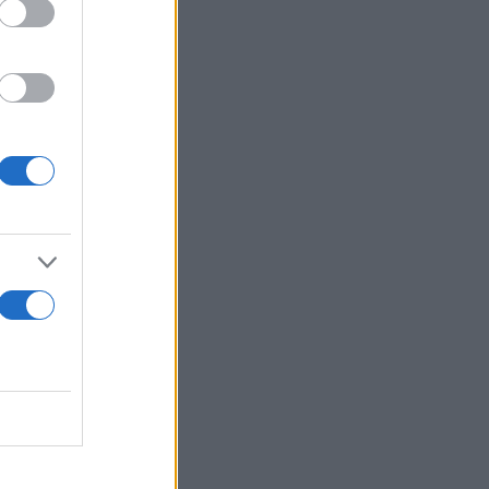
ματος -και
ν υπήρξε
ψηφιακής