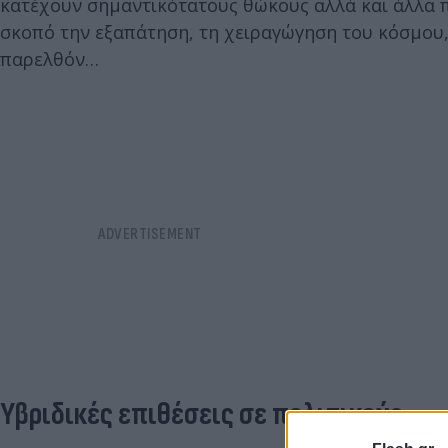
κατέχουν σημαντικότατους θώκους αλλά και άλλα π
σκοπό την εξαπάτηση, τη χειραγώγηση του κόσμου,
παρελθόν…
Υβριδικές επιθέσεις σε πολιτικούς