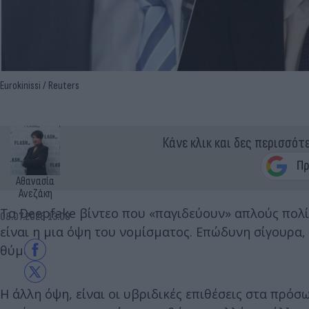
Eurokinissi / Reuters
Κάνε κλικ και δες περισσότ
Αθανασία
Ανεζάκη
Τα Deepfake βίντεο που «παγιδεύουν» απλούς πολί
08.07.2026 13:00
είναι η μια όψη του νομίσματος. Επώδυνη σίγουρα,
θύμα.
Η άλλη όψη, είναι οι υβριδικές επιθέσεις στα πρό