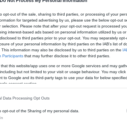
Do Not Process My Personal Information
ηλεφωνική κλήση που δημιουργήθηκε με
τεχνητή ν
ύσε Δημοκρατικούς ψηφοφόρους στο Νιου Χάμσαϊρ 
to opt-out of the sale, sharing to third parties, or processing of your per
.
formation for targeted advertising by us, please use the below opt-out s
r selection. Please note that after your opt-out request is processed y
eing interest-based ads based on personal information utilized by us or
disclosed to third parties prior to your opt-out. You may separately opt-
losure of your personal information by third parties on the IAB’s list of
. This information may also be disclosed by us to third parties on the
IA
Participants
that may further disclose it to other third parties.
 that this website/app uses one or more Google services and may gath
including but not limited to your visit or usage behaviour. You may click 
 to Google and its third-party tags to use your data for below specifi
ogle consent section.
l Data Processing Opt Outs
o opt-out of the Sharing of my personal data.
In