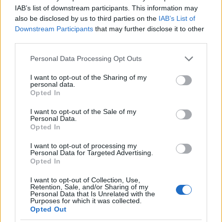
χώρα σας, καθώς για εμάς ήταν απλώς ένας
IAB’s list of downstream participants. This information may
also be disclosed by us to third parties on the
IAB’s List of
συνομιλητής ανάμεσα σε άλλους, τίποτα το
Downstream Participants
that may further disclose it to other
ιδιαίτερο – ένας άνθρωπος με τον οποίο μιλήσαμε
third parties.
και μετά το ξεχάσαμε».
Please note that this website/app uses one or more Google
Personal Data Processing Opt Outs
services and may gather and store information including but
not limited to your visit or usage behaviour. You may click to
I want to opt-out of the Sharing of my
personal data.
grant or deny consent to Google and its third-party tags to
Opted In
use your data for below specified purposes in below Google
consent section.
I want to opt-out of the Sale of my
Personal Data.
Opted In
I want to opt-out of processing my
Personal Data for Targeted Advertising.
Opted In
Ερωτώμενοι για το πώς κατάφεραν να τον
I want to opt-out of Collection, Use,
παγιδεύσουν, απάντησαν πως δεν χρησιμοποίησαν
Retention, Sale, and/or Sharing of my
Personal Data that Is Unrelated with the
κάποια προηγμένη τεχνολογία: «Ήταν απλώς ένα
Purposes for which it was collected.
Opted Out
email από Gmail, τίποτα ιδιαίτερο. Του προτείναμε