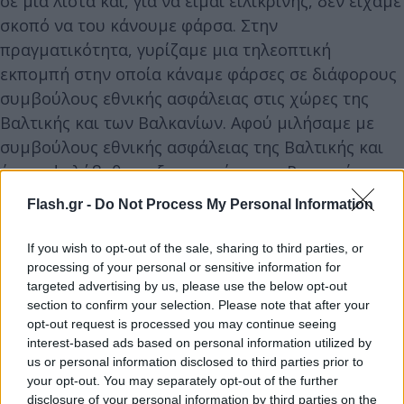
σε μια λίστα και, για να είμαι ειλικρινής, δεν είχαμε
σκοπό να του κάνουμε φάρσα. Στην
πραγματικότητα, γυρίζαμε μια τηλεοπτική
εκπομπή στην οποία κάναμε φάρσες σε διάφορους
συμβούλους εθνικής ασφάλειας στις χώρες της
Βαλτικής και των Βαλκανίων. Αφού μιλήσαμε με
συμβούλους εθνικής ασφάλειας της Βαλτικής και
έναν υψηλόβαθμο αξιωματούχο της Ρουμανίας,
σκεφτήκαμε: Γιατί να μην καλέσουμε και τον
Flash.gr -
Do Not Process My Personal Information
Έλληνα σύμβουλο εθνικής ασφάλειας; Γιατί όχι;.
If you wish to opt-out of the sale, sharing to third parties, or
processing of your personal or sensitive information for
Είπαμε λοιπόν να το δοκιμάσουμε. Στην αρχή το
targeted advertising by us, please use the below opt-out
ξεχάσαμε– αλλά ίσως εκείνος να ήθελε πραγματικά
section to confirm your selection. Please note that after your
να συμμετάσχει στην εκπομπή μας… Τελικά, το
opt-out request is processed you may continue seeing
γραφείο του ανταποκρίθηκε, κάναμε τη φάρσα και
interest-based ads based on personal information utilized by
us or personal information disclosed to third parties prior to
μετά το ξεχάσαμε. Μας εξέπληξε πολύ το γεγονός
your opt-out. You may separately opt-out of the further
ότι το θέμα πήρε τόσο μεγάλες διαστάσεις στη
disclosure of your personal information by third parties on the