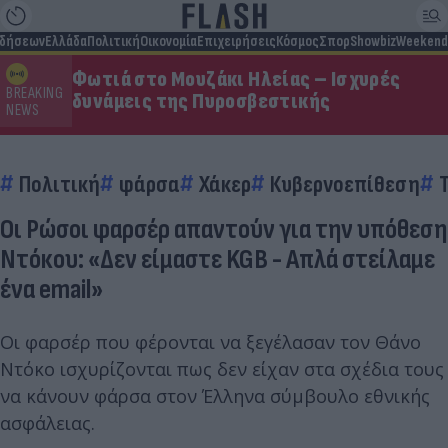
ιδήσεων
Ελλάδα
Πολιτική
Οικονομία
Επιχειρήσεις
Κόσμος
Σπορ
Showbiz
Weekend
Φωτιά στο Μουζάκι Ηλείας – Ισχυρές
BREAKING
δυνάμεις της Πυροσβεστικής
NEWS
Πολιτική
φάρσα
Χάκερ
Κυβερνοεπίθεση
Οι Ρώσοι φαρσέρ απαντούν για την υπόθεση
Ντόκου: «Δεν είμαστε KGB - Απλά στείλαμε
ένα email»
Οι φαρσέρ που φέρονται να ξεγέλασαν τον Θάνο
Ντόκο ισχυρίζονται πως δεν είχαν στα σχέδια τους
να κάνουν φάρσα στον Έλληνα σύμβουλο εθνικής
ασφάλειας.