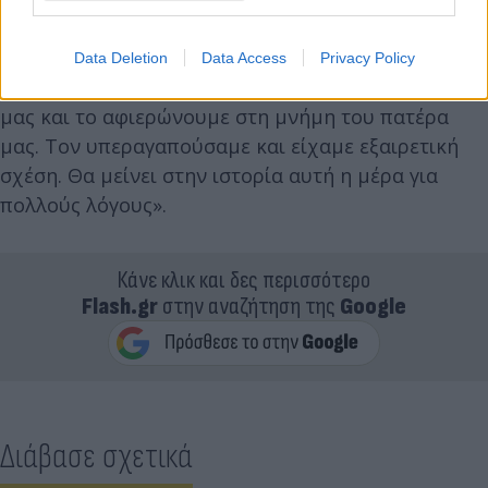
οργανισμός.
Data Deletion
Data Access
Privacy Policy
Σήμερα είναι πέντε χρόνια που χάσαμε τον πατέρα
μας και το αφιερώνουμε στη μνήμη του πατέρα
μας. Τον υπεραγαπούσαμε και είχαμε εξαιρετική
σχέση. Θα μείνει στην ιστορία αυτή η μέρα για
πολλούς λόγους».
Κάνε κλικ και δες περισσότερο
Flash.gr
στην αναζήτηση της
Google
Διάβασε σχετικά