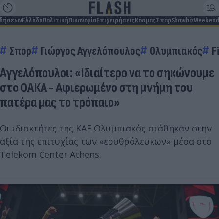
ιδήσεων
Ελλάδα
Πολιτική
Οικονομία
Επιχειρήσεις
Κόσμος
Σπορ
Showbiz
Weekend
Σπορ
Γιώργος Αγγελόπουλος
Ολυμπιακός
F
Αγγελόπουλοι: «Ιδιαίτερο να το σηκώνουμε
στο ΟΑΚΑ - Αφιερωμένο στη μνήμη του
πατέρα μας το τρόπαιο»
Οι ιδιοκτήτες της ΚΑΕ Ολυμπιακός στάθηκαν στην
αξία της επιτυχίας των «ερυθρόλευκων» μέσα στο
Telekom Center Athens.