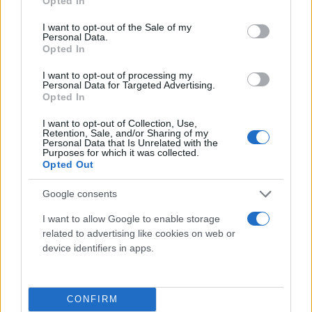
Opted In
Four ήταν θαύμα που πήγαμε τα πρώτα χρόνια. Με
use your data for below specified purposes in below Google
τέτοιο budget που πηγαίναμε τα προηγούμενα
consent section.
I want to opt-out of the Sale of my
Personal Data.
χρόνια με μεγάλες νίκες μέσα στη Μαδρίτη, με
Opted In
επιστροφές. Το είχα πει το 2017, ας γίνει ένα Final
I want to opt-out of processing my
Four στην Ελλάδα κι ας γίνει και στο ΟΑΚΑ. Και
Personal Data for Targeted Advertising.
Opted In
είδατε κερδίσαμε, είμαστε πρωταθλητές.
Συγχαρητήρια σε όλη την ομάδα».
I want to opt-out of Collection, Use,
Retention, Sale, and/or Sharing of my
Personal Data that Is Unrelated with the
Purposes for which it was collected.
Για τους έντονους πανηγυρισμούς: «Είχαν γίνει
Opted Out
πολλά, είχαμε συζητήσεις προσωπικές. Ο
Ολυμπιακός είναι ομάδα, αλλά η περίπτωση του
Google consents
Φουρνιέ είναι η απόδειξη ότι ο αθλητισμός είναι
I want to allow Google to enable storage
μια διαδρομή. Ο Φουρνιέ ήταν στο Παρίσι το 2010
related to advertising like cookies on web or
device identifiers in apps.
που ήταν μέσα στους Ολυμπιακούς και στο
Βελιγράδι που χάσαμε και εκεί του μπήκε η ιδέα να
παίξει γι’ αυτή την ομάδα. Δεν είναι ότι κάτι θα
CONFIRM
χάσεις. Δικαιώθηκε όλη η ομάδα, όλος ο