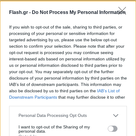
Flash.gr -
Do Not Process My Personal Information
If you wish to opt-out of the sale, sharing to third parties, or
processing of your personal or sensitive information for
targeted advertising by us, please use the below opt-out
section to confirm your selection. Please note that after your
opt-out request is processed you may continue seeing
interest-based ads based on personal information utilized by
us or personal information disclosed to third parties prior to
your opt-out. You may separately opt-out of the further
disclosure of your personal information by third parties on the
IAB’s list of downstream participants. This information may
also be disclosed by us to third parties on the
IAB’s List of
Downstream Participants
that may further disclose it to other
third parties.
Please note that this website/app uses one or more Google
Personal Data Processing Opt Outs
services and may gather and store information including but
not limited to your visit or usage behaviour. You may click to
I want to opt-out of the Sharing of my
Είναι λίγο καραμέλα. Το να πηγαίνουμε στα Final
personal data.
grant or deny consent to Google and its third-party tags to