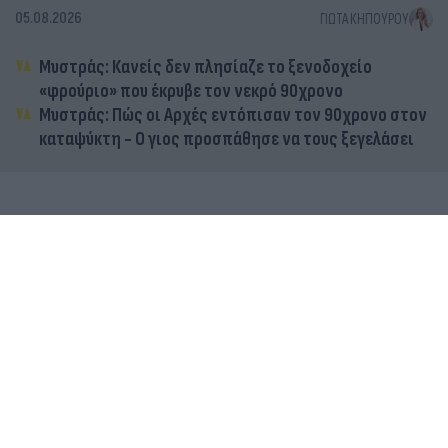
05.08.2026
ΓΙΏΤΑ ΚΗΠΟΥΡΟΎ
Μυστράς: Κανείς δεν πλησίαζε το ξενοδοχείο
«φρούριο» που έκρυβε τον νεκρό 90χρονο
Μυστράς: Πώς οι Αρχές εντόπισαν τον 90χρονο στον
καταψύκτη - Ο γιος προσπάθησε να τους ξεγελάσει