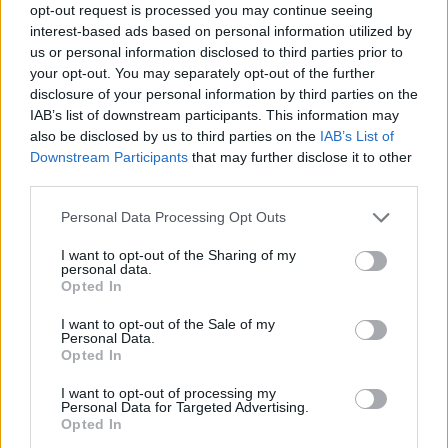
opt-out request is processed you may continue seeing
καταγράφουν τις πιο έντονες στιγμές μετά τη νίκη,
interest-based ads based on personal information utilized by
με τους παίκτες, τους προέδρους και το τεχνικό
us or personal information disclosed to third parties prior to
επιτελείο να γιορτάζουν την κατάκτηση του
your opt-out. You may separately opt-out of the further
disclosure of your personal information by third parties on the
τροπαίου και να μοιράζονται τη μεγάλη επιτυχία.
IAB’s list of downstream participants. This information may
also be disclosed by us to third parties on the
IAB’s List of
Downstream Participants
that may further disclose it to other
third parties.
Please note that this website/app uses one or more Google
Personal Data Processing Opt Outs
services and may gather and store information including but
not limited to your visit or usage behaviour. You may click to
I want to opt-out of the Sharing of my
personal data.
grant or deny consent to Google and its third-party tags to
Opted In
use your data for below specified purposes in below Google
consent section.
I want to opt-out of the Sale of my
Personal Data.
Opted In
I want to opt-out of processing my
Personal Data for Targeted Advertising.
Opted In