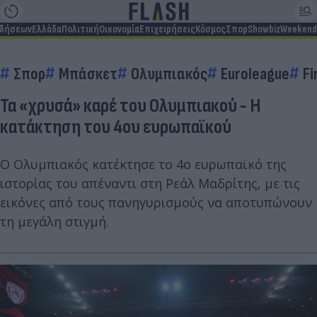
ιδήσεων
Ελλάδα
Πολιτική
Οικονομία
Επιχειρήσεις
Κόσμος
Σπορ
Showbiz
Weekend
Σπορ
Μπάσκετ
Ολυμπιακός
Euroleague
Fi
Τα «χρυσά» καρέ του Ολυμπιακού - Η
κατάκτηση του 4ου ευρωπαϊκού
Ο Ολυμπιακός κατέκτησε το 4ο ευρωπαϊκό της
ιστορίας του απέναντι στη Ρεάλ Μαδρίτης, με τις
εικόνες από τους πανηγυρισμούς να αποτυπώνουν
τη μεγάλη στιγμή.