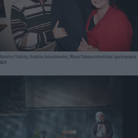
Χρήστος Πολίτης, Άγγελος Αντωνόπουλος, Μίρκα Παπακωνσταντίνου / φωτογραφία
NDP