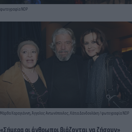
φωτογραφία NDP
Μάρθα Καραγιάννη, Άγγελος Αντωνόπουλος, Κάτια Δανδουλάκη / φωτογραφία NDP
«Σήμερα οι άνθρωποι βιάζονται να ζήσουν»