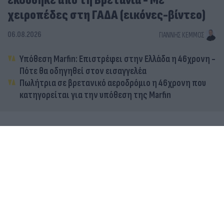
εκδόθηκε από τη Βρετανία - Με
χειροπέδες στη ΓΑΔΑ (εικόνες-βίντεο)
06.08.2026
ΓΙΆΝΝΗΣ ΚΈΜΜΟΣ
Υπόθεση Marfin: Επιστρέφει στην Ελλάδα η 46χρονη -
Πότε θα οδηγηθεί στον εισαγγελέα
Πωλήτρια σε βρετανικό αεροδρόμιο η 46χρονη που
κατηγορείται για την υπόθεση της Marfin