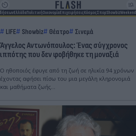
ιδήσεων
Ελλάδα
Πολιτική
Οικονομία
Επιχειρήσεις
Κόσμος
Σπορ
Showbiz
Weekend
LIFE
Showbiz
Θέατρο
Σινεμά
Άγγελος Αντωνόπουλος: Ένας σύγχρονος
ιππότης που δεν φοβήθηκε τη μοναξιά
Ο ηθοποιός έφυγε από τη ζωή σε ηλικία 94 χρόνων
έχοντας αφήσει πίσω του μια μεγάλη κληρονομιά
και μαθήματα ζωής…