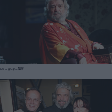
φωτογραφία NDP