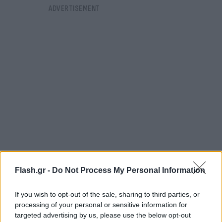
Flash.gr -
Do Not Process My Personal Information
«Ποτέ δεν κατάλαβα τον όρο σταρ, εγώ ένας
εργάτης του θεάτρου υπήρξα. Ένας άνθρωπος
If you wish to opt-out of the sale, sharing to third parties, or
που διάβαζε, μελετούσε και προσπαθούσε να
processing of your personal or sensitive information for
targeted advertising by us, please use the below opt-out
είναι συνεπής σε αυτό που του εμπιστεύτηκε ο