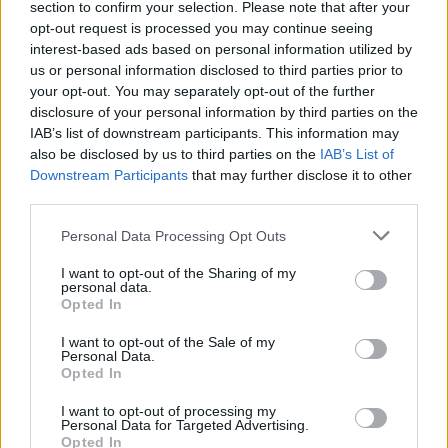
section to confirm your selection. Please note that after your
κόσμος. Το θέατρο δεν είναι για να δείχνεις τον
opt-out request is processed you may continue seeing
εαυτό σου, είναι για να τον κρύβεις πίσω από
interest-based ads based on personal information utilized by
us or personal information disclosed to third parties prior to
έναν ήρωα και, μέσω αυτού, να λες την αλήθεια
your opt-out. You may separately opt-out of the further
στους ανθρώπους. Από τον Κάρολο Κουν έμαθα
disclosure of your personal information by third parties on the
το πιο σημαντικό μάθημα: ότι η τέχνη θέλει
IAB’s list of downstream participants. This information may
θυσίες, θέλει ασκητική ζωή. Δεν γίνεται να
also be disclosed by us to third parties on the
IAB’s List of
Downstream Participants
that may further disclose it to other
κάνεις τέχνη αν το μυαλό σου είναι στις
third parties.
κοσμικές στήλες»
.
Please note that this website/app uses one or more Google
Personal Data Processing Opt Outs
services and may gather and store information including but
not limited to your visit or usage behaviour. You may click to
I want to opt-out of the Sharing of my
personal data.
grant or deny consent to Google and its third-party tags to
Opted In
use your data for below specified purposes in below Google
consent section.
I want to opt-out of the Sale of my
Personal Data.
Opted In
I want to opt-out of processing my
Personal Data for Targeted Advertising.
Opted In