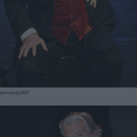
φωτογραφία NDP