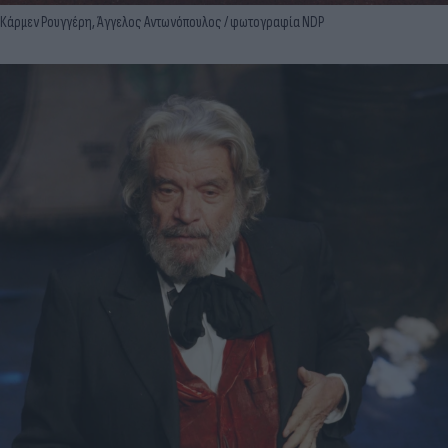
Κάρμεν Ρουγγέρη, Άγγελος Αντωνόπουλος / φωτογραφία NDP