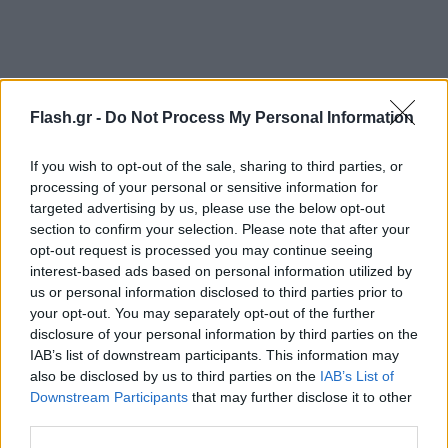
Flash.gr -
Do Not Process My Personal Information
If you wish to opt-out of the sale, sharing to third parties, or
processing of your personal or sensitive information for
targeted advertising by us, please use the below opt-out
Νεκταρίνια: από 2 ευρώ στη χονδρική, στο
section to confirm your selection. Please note that after your
ράφι 3,95 ευρώ (+97,5%)
opt-out request is processed you may continue seeing
interest-based ads based on personal information utilized by
Ακτινίδια: από 2,50 ευρώ, στα ράφια 4,89
us or personal information disclosed to third parties prior to
ευρώ (+95,6%)
your opt-out. You may separately opt-out of the further
disclosure of your personal information by third parties on the
Βερίκοκα: από 3,50 ευρώ, λιανική στα 6,78
IAB’s list of downstream participants. This information may
ευρώ (+93,7%)
also be disclosed by us to third parties on the
IAB’s List of
Downstream Participants
that may further disclose it to other
Τα κεράσια, παρά το ότι αποτελούν
third parties.