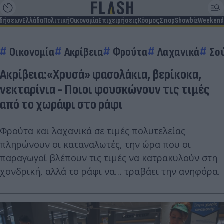
ιδήσεων
Ελλάδα
Πολιτική
Οικονομία
Επιχειρήσεις
Κόσμος
Σπορ
Showbiz
Weekend
Οικονομία
Ακρίβεια
Φρούτα
Λαχανικά
Σο
Ακρίβεια:«Χρυσά» φασολάκια, βερίκοκα,
νεκταρίνια - Ποιοι φουσκώνουν τις τιμές
από το χωράφι στο ράφι
Φρούτα και λαχανικά σε τιμές πολυτελείας
πληρώνουν οι καταναλωτές, την ώρα που οι
παραγωγοί βλέπουν τις τιμές να κατρακυλούν στη
χονδρική, αλλά το ράφι να… τραβάει την ανηφόρα.