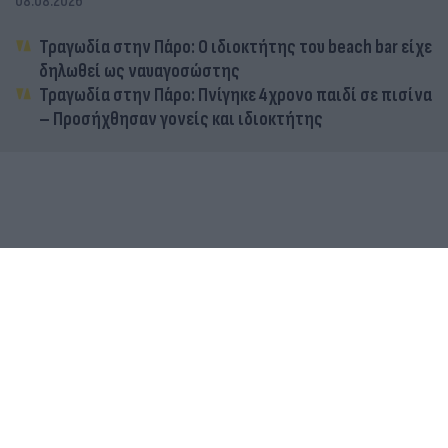
08.08.2026
Τραγωδία στην Πάρο: Ο ιδιοκτήτης του beach bar είχε
δηλωθεί ως ναυαγοσώστης
Τραγωδία στην Πάρο: Πνίγηκε 4χρονο παιδί σε πισίνα
– Προσήχθησαν γονείς και ιδιοκτήτης