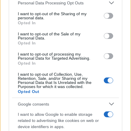
καλοκαιρινό must,
φτάνουν τα 8,5 ευρώ το κιλό,
Please note that this website/app uses one or more Google
Personal Data Processing Opt Outs
από 5,50 ευρώ στη χονδρική. Αιτία; Η χαλαζόπτωση
services and may gather and store information including but
not limited to your visit or usage behaviour. You may click to
I want to opt-out of the Sharing of my
που σάρωσε έως και το 70% της παραγωγής σε
personal data.
grant or deny consent to Google and its third-party tags to
αρκετές περιοχές.
Opted In
use your data for below specified purposes in below Google
consent section.
I want to opt-out of the Sale of my
Personal Data.
Λαϊκές αγορές… χωρίς μεσάζοντες
Opted In
Η κυβέρνηση, βλέποντας την πίεση στο καλάθι της
I want to opt-out of processing my
Personal Data for Targeted Advertising.
νοικοκυράς, υπόσχεται μέτρα. Το υπουργείο
Opted In
Ανάπτυξης ετοιμάζει
λαϊκές αγορές
I want to opt-out of Collection, Use,
αποκλειστικά για παραγωγούς,
ώστε οι
Retention, Sale, and/or Sharing of my
Personal Data that Is Unrelated with the
καταναλωτές να αγοράζουν πιο φθηνά και οι
Purposes for which it was collected.
Opted Out
μεσάζοντες να… κοπούν από τη μέση.
Google consents
Οι παραγωγοί ζητούν εντατικούς ελέγχους και
I want to allow Google to enable storage
αυστηρά πρόστιμα στους κερδοσκόπους, την ώρα
related to advertising like cookies on web or
που τα ψώνια στο σούπερ μάρκετ μοιάζουν πια με
device identifiers in apps.