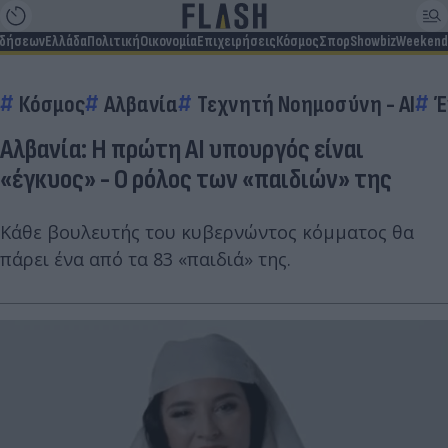
ιδήσεων
Ελλάδα
Πολιτική
Οικονομία
Επιχειρήσεις
Κόσμος
Σπορ
Showbiz
Weekend
Κόσμος
Αλβανία
Τεχνητή Νοημοσύνη - AI
Έ
Αλβανία: Η πρώτη AI υπουργός είναι
«έγκυος» - Ο ρόλος των «παιδιών» της
Κάθε βουλευτής του κυβερνώντος κόμματος θα
πάρει ένα από τα 83 «παιδιά» της.