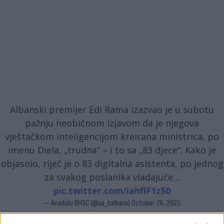
Albanski premijer Edi Rama izazvao je u subotu
pažnju neobičnom izjavom da je njegova
vještačkom inteligencijom kreirana ministrica, po
imenu Diela, „trudna“ – i to sa „83 djece“. Kako je
objasnio, riječ je o 83 digitalna asistenta, po jednog
za svakog poslanika vladajuće…
pic.twitter.com/iahflF1z50
— Anadolu BHSC (@aa_balkans)
October 26, 2025