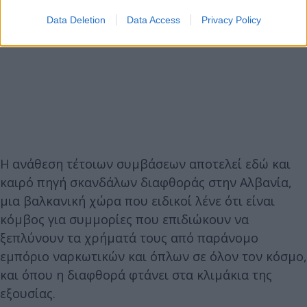
Data Deletion
Data Access
Privacy Policy
Η ανάθεση τέτοιων συμβάσεων αποτελεί εδώ και
καιρό πηγή σκανδάλων διαφθοράς στην Αλβανία,
μια βαλκανική χώρα που ειδικοί λένε ότι είναι
κόμβος για συμμορίες που επιδιώκουν να
ξεπλύνουν τα χρήματά τους από παράνομο
εμπόριο ναρκωτικών και όπλων σε όλον τον κόσμο,
και όπου η διαφθορά φτάνει στα κλιμάκια της
εξουσίας.