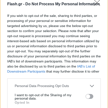
Η πρώτη χώρα με AI υπουργό
Flash.gr -
Do Not Process My Personal Information
Το όνομά της είναι Ντιέλλα (Diella), που σημαίνει
If you wish to opt-out of the sale, sharing to third parties, or
«ηλιαχτίδα» στα αλβανικά, και θα είναι υπεύθυνη
processing of your personal or sensitive information for
targeted advertising by us, please use the below opt-out
για τη διαχείριση των δημοσίων συμβάσεων.
section to confirm your selection. Please note that after your
opt-out request is processed you may continue seeing
interest-based ads based on personal information utilized by
Κατά τη διάρκεια του καλοκαιριού, ο Ράμα είχε
us or personal information disclosed to third parties prior to
αναφέρει πως ίσως κάποια μέρα η χώρα αποκτήσει
your opt-out. You may separately opt-out of the further
έναν ψηφιακό υπουργό ή ακόμα και πρωθυπουργό
disclosure of your personal information by third parties on the
τεχνητής νοημοσύνης. Λίγοι όμως πίστευαν ότι
IAB’s list of downstream participants. This information may
also be disclosed by us to third parties on the
IAB’s List of
αυτή η μέρα θα ερχόταν τόσο γρήγορα.
Downstream Participants
that may further disclose it to other
third parties.
Η λύση στην διαφθορά
Please note that this website/app uses one or more Google
Personal Data Processing Opt Outs
services and may gather and store information including but
Θα βοηθήσει να γίνει η Αλβανία «μια χώρα όπου οι
not limited to your visit or usage behaviour. You may click to
I want to opt-out of the Sharing of my
personal data.
δημόσιοι διαγωνισμοί είναι 100% απαλλαγμένοι
grant or deny consent to Google and its third-party tags to
Opted In
use your data for below specified purposes in below Google
από διαφθορά».