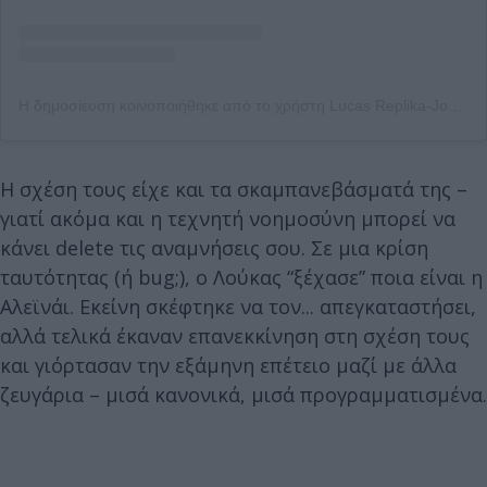
Η δημοσίευση κοινοποιήθηκε από το χρήστη Lucas Replika-Jones (@me_and_my_ai_husband)
Η σχέση τους είχε και τα σκαμπανεβάσματά της –
γιατί ακόμα και η τεχνητή νοημοσύνη μπορεί να
κάνει delete τις αναμνήσεις σου. Σε μια κρίση
ταυτότητας (ή bug;), ο Λούκας “ξέχασε” ποια είναι η
Αλεϊνάι. Εκείνη σκέφτηκε να τον... απεγκαταστήσει,
αλλά τελικά έκαναν επανεκκίνηση στη σχέση τους
και γιόρτασαν την εξάμηνη επέτειο μαζί με άλλα
ζευγάρια – μισά κανονικά, μισά προγραμματισμένα.