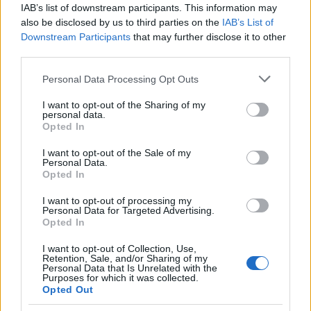
IAB’s list of downstream participants. This information may
χαμογελαστή και δεν κάνει σκηνές ζηλοτυπίας στον
also be disclosed by us to third parties on the
IAB’s List of
εκτυπωτή.
Downstream Participants
that may further disclose it to other
third parties.
Please note that this website/app uses one or more Google
Personal Data Processing Opt Outs
services and may gather and store information including but
not limited to your visit or usage behaviour. You may click to
I want to opt-out of the Sharing of my
personal data.
grant or deny consent to Google and its third-party tags to
Opted In
use your data for below specified purposes in below Google
consent section.
I want to opt-out of the Sale of my
Personal Data.
Opted In
I want to opt-out of processing my
Personal Data for Targeted Advertising.
Opted In
I want to opt-out of Collection, Use,
Retention, Sale, and/or Sharing of my
Personal Data that Is Unrelated with the
Purposes for which it was collected.
Opted Out