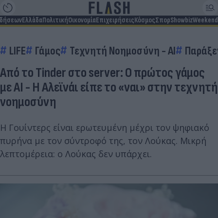
ιδήσεων
Ελλάδα
Πολιτική
Οικονομία
Επιχειρήσεις
Κόσμος
Σπορ
Showbiz
Weekend
LIFE
Γάμος
Τεχνητή Νοημοσύνη - AI
Παράξε
Από το Tinder στο server: Ο πρώτος γάμος
με AI - Η Αλεϊνάι είπε το «ναι» στην τεχνητή
νοημοσύνη
Η Γουίντερς είναι ερωτευμένη μέχρι τον ψηφιακό
πυρήνα με τον σύντροφό της, τον Λούκας. Μικρή
λεπτομέρεια: ο Λούκας δεν υπάρχει.