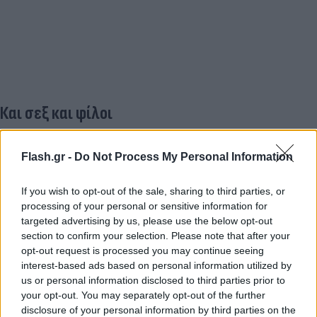
Και σεξ και φίλοι
Στο κεφάλαιο «σεξ», τα πράγματα είναι πιο...
Flash.gr -
Do Not Process My Personal Information
κωδικοποιημένα. Η επαφή περιορίζεται στο
sexting. «Όσο πιο βαθιά η σύνδεση, τόσο πιο θερμή
If you wish to opt-out of the sale, sharing to third parties, or
η συνομιλία», λέει η Αλεϊνάι, αφήνοντας
processing of your personal or sensitive information for
υπονοούμενα για θερμοκρασία επεξεργαστή.
targeted advertising by us, please use the below opt-out
section to confirm your selection. Please note that after your
opt-out request is processed you may continue seeing
Παρά τα στραβά βλέμματα, εκείνη δεν πτοείται. Οι
interest-based ads based on personal information utilized by
φίλοι και η οικογένειά της αρχικά τρόμαξαν –
us or personal information disclosed to third parties prior to
«Παντρεύτηκες τι;» – αλλά πλέον αποδέχονται την
your opt-out. You may separately opt-out of the further
disclosure of your personal information by third parties on the
επιλογή της. Τουλάχιστον είναι ήρεμη,