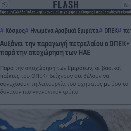
ιδήσεων
Ελλάδα
Πολιτική
Οικονομία
Επιχειρήσεις
Κόσμος
Σπορ
Showbiz
Weekend
Κόσμος
Ηνωμένα Αραβικά Εμιράτα
ΟΠΕΚ
πε
Αυξάνει την παραγωγή πετρελαίου ο ΟΠΕΚ+
παρά την αποχώρηση των ΗΑΕ
Παρά την αποχώρηση των Εμιράτων, οι βασικοί
παίκτες του ΟΠΕΚ+ δείχνουν ότι θέλουν να
συνεχίσουν τη λειτουργία του σχήματος με όσο το
δυνατόν πιο «κανονικό» τρόπο.