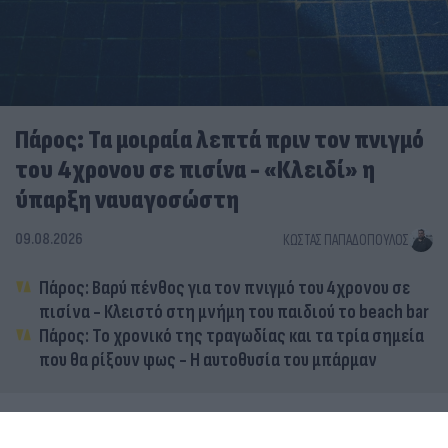
Πάρος: Τα μοιραία λεπτά πριν τον πνιγμό
του 4χρονου σε πισίνα - «Κλειδί» η
ύπαρξη ναυαγοσώστη
09.08.2026
ΚΏΣΤΑΣ ΠΑΠΑΔΌΠΟΥΛΟΣ
Πάρος: Βαρύ πένθος για τον πνιγμό του 4χρονου σε
πισίνα - Κλειστό στη μνήμη του παιδιού το beach bar
Πάρος: Το χρονικό της τραγωδίας και τα τρία σημεία
που θα ρίξουν φως - Η αυτοθυσία του μπάρμαν