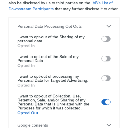
also be disclosed by us to third parties on the
IAB’s List of
Το Ιράν, αν και παραμένει μέλος του ΟΠΕΚ, δεν
Downstream Participants
that may further disclose it to other
συμμετέχει στη συγκεκριμένη ομάδα των «επτά».
third parties.
Την ίδια ώρα, και η δική του εξαγωγική δυνατότητα
Please note that this website/app uses one or more Google
Personal Data Processing Opt Outs
έχει περιοριστεί, λόγω του αμερικανικού
services and may gather and store information including but
αποκλεισμού που επιβλήθηκε τον Απρίλιο. Έτσι,
not limited to your visit or usage behaviour. You may click to
I want to opt-out of the Sharing of my
personal data.
σχεδόν όλοι οι βασικοί παραγωγοί της περιοχής
grant or deny consent to Google and its third-party tags to
Opted In
use your data for below specified purposes in below Google
βρίσκονται σήμερα υπό πίεση, όχι τόσο εξαιτίας
consent section.
I want to opt-out of the Sale of my
των επίσημων ποσοστώσεων, όσο λόγω των
Personal Data.
Opted In
πολεμικών και γεωπολιτικών εξελίξεων.
I want to opt-out of processing my
Personal Data for Targeted Advertising.
Η εικόνα αυτή αποτυπώνεται και στα επίσημα
Opted In
στοιχεία παραγωγής. Σύμφωνα με έκθεση του ΟΠΕΚ
I want to opt-out of Collection, Use,
που επικαλείται το Reuters, η συνολική παραγωγή
Retention, Sale, and/or Sharing of my
Personal Data that Is Unrelated with the
αργού όλων των μελών του ΟΠΕΚ+ διαμορφώθηκε
Purposes for which it was collected.
Opted Out
τον Μάρτιο στα 35,06 εκατ. βαρέλια ημερησίως,
καταγράφοντας πτώση κατά 7,70 εκατ. βαρέλια σε
Google consents