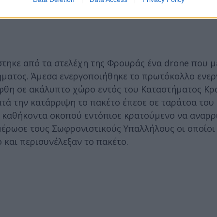
ίστηκε από τα στελέχη της Φρουράς ένα drone που 
ήματος. Άμεσα ενεργοποιήθηκε το πρωτόκολλο ενερ
ίφθη σε ακάλυπτο χώρο εντός του Καταστήματος Κρ
ατά την κατάρριψη το πακέτο έπεσε σε ταράτσα του
 καθήκοντα σκοπού εντόπισε κρατούμενο να αναρρ
ημέρωσε τους Σωφρονιστικούς Υπαλλήλους οι οποίοι
και περισυνέλεξαν το πακέτο.