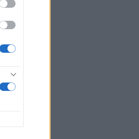
 τα εξής:
ε τα
τον