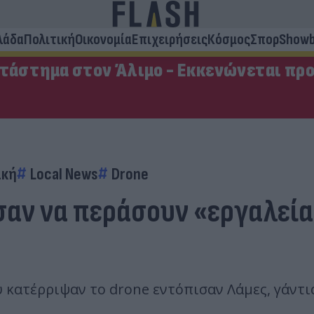
λάδα
Πολιτική
Οικονομία
Επιχειρήσεις
Κόσμος
Σπορ
Showb
ατάστημα στον Άλιμο - Εκκενώνεται πρ
ακή
Local News
Drone
σαν να περάσουν «εργαλεία
κατέρριψαν το drone εντόπισαν Λάμες, γάντια