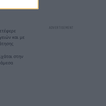
μετέφερε
γειών και με
άτησης
ιχάται στην
 άμεσα