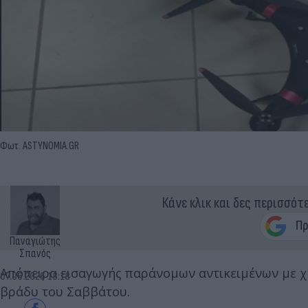
Φωτ. ASTYNOMIA.GR
Κάνε κλικ και δες περισσότ
Παναγιώτης
Σπανός
Απόπειρα εισαγωγής παράνομων αντικειμένων με 
07.06.2026 18:18
βράδυ του Σαββάτου.