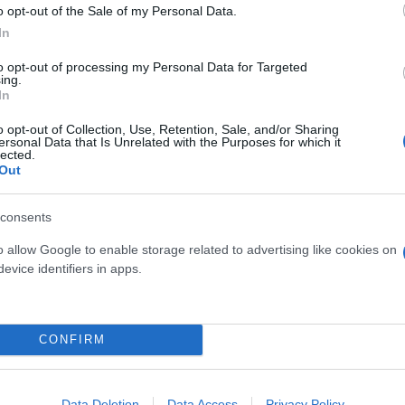
o opt-out of the Sale of my Personal Data.
In
to opt-out of processing my Personal Data for Targeted
ing.
In
 Φρουράς Καταστημάτων Κράτησης Χανίων αναφέρει
o opt-out of Collection, Use, Retention, Sale, and/or Sharing
ersonal Data that Is Unrelated with the Purposes for which it
lected.
ημάτων Κράτησης Χανίων θα θέλαμε να εκφράσουμ
Out
ράς Χανίων για την επιχειρησιακή ετοιμότητα και 
consents
o allow Google to enable storage related to advertising like cookies on
evice identifiers in apps.
CONFIRM
Data Deletion
Data Access
Privacy Policy