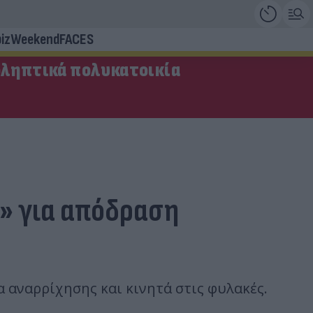
iz
Weekend
FACES
οληπτικά πολυκατοικία
» για απόδραση
 αναρρίχησης και κινητά στις φυλακές.