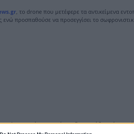
ews.gr
, το drone που μετέφερε τα αντικείμενα εντ
 ενώ προσπαθούσε να προσεγγίσει το σωφρονιστικ
ου drone, ενώ στη συνέχεια διαπιστώθηκε ότι μετ