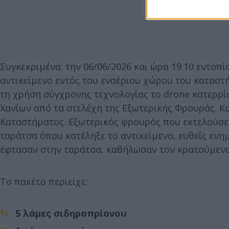
Συγκεκριμένα: την 06/06/2026 και ώρα 19:10 εντοπ
αντικείμενο εντός του εναέριου χώρου του καταστ
τη χρήση σύγχρονης τεχνολογίας το drone κατερρ
Χανίων από τα στελέχη της Εξωτερικής Φρουράς. Κ
Καταστήματος. Εξωτερικός φρουρός που εκτελούσε
ταράτσα όπου κατέληξε το αντικείμενο, ευθείς εν
έφτασαν στην ταράτσα, καθήλωσαν τον κρατούμενο 
Το πακέτο περιείχε:
5 λάμες σιδηροπρίονου