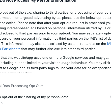
Do Not Process My Personal Information
to opt-out of the sale, sharing to third parties, or processing of your per
τια αναρρίχησης, κόφτες συρμάτων, καλώδια, κινητ
formation for targeted advertising by us, please use the below opt-out s
r selection. Please note that after your opt-out request is processed y
eing interest-based ads based on personal information utilized by us or
disclosed to third parties prior to your opt-out. You may separately opt-
losure of your personal information by third parties on the IAB’s list of
. This information may also be disclosed by us to third parties on the
IA
Participants
that may further disclose it to other third parties.
 that this website/app uses one or more Google services and may gath
including but not limited to your visit or usage behaviour. You may click 
 to Google and its third-party tags to use your data for below specifi
ogle consent section.
l Data Processing Opt Outs
o opt-out of the Sharing of my personal data.
In
ίναι ακόμα σε εξέλιξη.