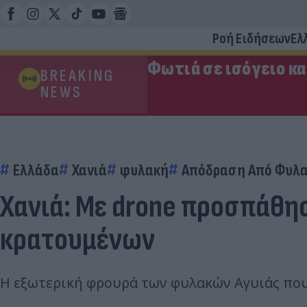
Ροή Ειδήσεων
Ελ
Φωτιά σε ισόγειο κ
BREAKING
NEWS
Ελλάδα
Χανιά
φυλακή
Απόδραση Από Φυλ
Χανιά: Με drone προσπάθη
κρατουμένων
Η εξωτερική φρουρά των φυλακών Αγυιάς που 