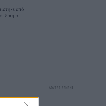
οπίστηκε από
ό ίδρυμα.
έφερε