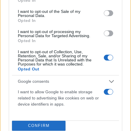
Opted In
use your data for below specified purposes in below Google
consent section.
I want to opt-out of the Sale of my
Personal Data.
Opted In
I want to opt-out of processing my
Personal Data for Targeted Advertising.
Opted In
I want to opt-out of Collection, Use,
Retention, Sale, and/or Sharing of my
Personal Data that Is Unrelated with the
Τι λένε τα άστρα για τον Φεβρουάριο - Οι
Purposes for which it was collected.
προβλέψεις της Αθηνάς Βαγενά
Opted Out
Google consents
I want to allow Google to enable storage
related to advertising like cookies on web or
Χιούμορ
device identifiers in apps.
CONFIRM