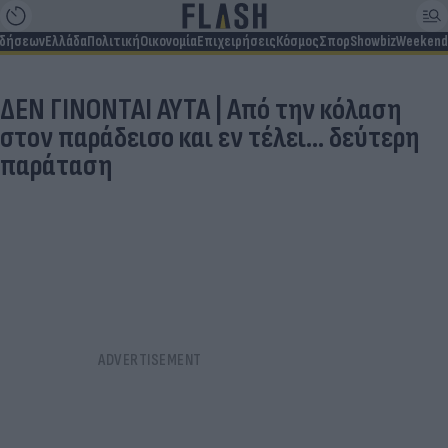
ιδήσεων
Ελλάδα
Πολιτική
Οικονομία
Επιχειρήσεις
Κόσμος
Σπορ
Showbiz
Weekend
ΔΕΝ ΓΙΝΟΝΤΑΙ ΑΥΤΑ | Από την κόλαση
στον παράδεισο και εν τέλει... δεύτερη
παράταση