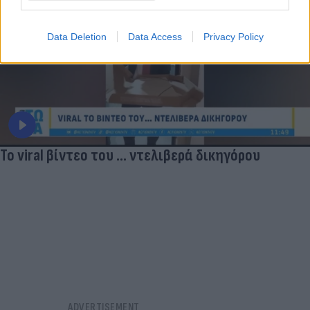
Data Deletion
Data Access
Privacy Policy
Το viral βίντεο του ... ντελιβερά δικηγόρου