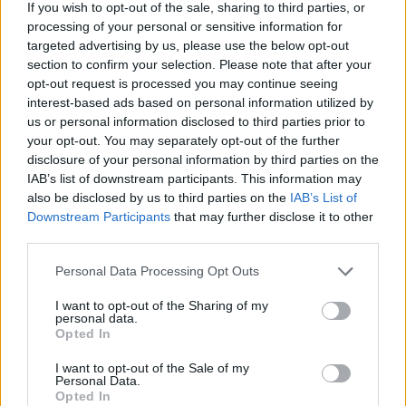
If you wish to opt-out of the sale, sharing to third parties, or
προώθηση μιας μετάβασης σε πλατφόρμες που η
processing of your personal or sensitive information for
Μόσχα θεωρεί πιο ευέλικτες για το δικό της
targeted advertising by us, please use the below opt-out
οικοσύστημα υπηρεσιών.
section to confirm your selection. Please note that after your
opt-out request is processed you may continue seeing
interest-based ads based on personal information utilized by
Υπόβαθρο: Αιτήματα λογοκρισίας και
us or personal information disclosed to third parties prior to
«κυρίαρχο internet»
your opt-out. You may separately opt-out of the further
disclosure of your personal information by third parties on the
IAB’s list of downstream participants. This information may
Το περιστατικό εντάσσεται σε μια πολύ ευρύτερη
also be disclosed by us to third parties on the
IAB’s List of
αντιπαράθεση γύρω από τον έλεγχο του ψηφιακού
Downstream Participants
that may further disclose it to other
χώρου στη Ρωσία. Το 2025, η Ρωσία ήταν η χώρα με
third parties.
τις περισσότερες αιτήσεις προς την Apple για
Please note that this website/app uses one or more Google
Personal Data Processing Opt Outs
αφαίρεση εφαρμογών από το App Store (1.213
services and may gather and store information including but
αιτήματα), πολλά από τα οποία αφορούσαν
not limited to your visit or usage behaviour. You may click to
I want to opt-out of the Sharing of my
personal data.
grant or deny consent to Google and its third-party tags to
εφαρμογές τύπου VPN που βοηθούσαν τους
Opted In
use your data for below specified purposes in below Google
χρήστες να παρακάμπτουν την κρατική λογοκρισία.
consent section.
I want to opt-out of the Sale of my
Τα στοιχεία των αναφορών διαφάνεοιας δείχνουν
Personal Data.
Opted In