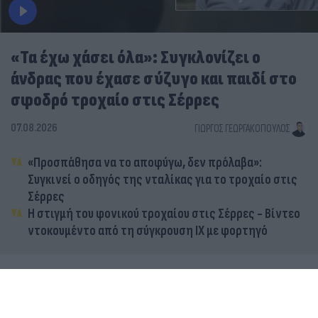
«Τα έχω χάσει όλα»: Συγκλονίζει ο
άνδρας που έχασε σύζυγο και παιδί στο
σφοδρό τροχαίο στις Σέρρες
07.08.2026
ΓΙΏΡΓΟΣ ΓΕΩΡΓΑΚΌΠΟΥΛΟΣ
«Προσπάθησα να το αποφύγω, δεν πρόλαβα»:
Συγκινεί ο οδηγός της νταλίκας για το τροχαίο στις
Σέρρες
Η στιγμή του φονικού τροχαίου στις Σέρρες - Βίντεο
ντοκουμέντο από τη σύγκρουση ΙΧ με φορτηγό