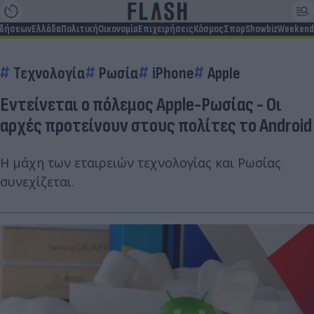
ιδήσεων
Ελλάδα
Πολιτική
Οικονομία
Επιχειρήσεις
Κόσμος
Σπορ
Showbiz
Weekend
Τεχνολογία
Ρωσία
iPhone
Apple
Εντείνεται ο πόλεμος Apple-Ρωσίας - Οι
αρχές προτείνουν στους πολίτες το Android
Η μάχη των εταιρειών τεχνολογίας και Ρωσίας
συνεχίζεται.