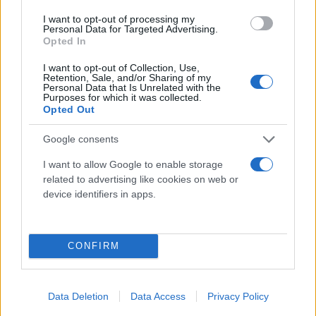
ότι την περίοδο 2022–2024 ,η Apple απομάκρυνε
συνολικά 190 εφαρμογές από το ρωσικό App Store
I want to opt-out of processing my
Personal Data for Targeted Advertising.
κατόπιν αιτήματος του ρυθμιστή Roskomnadzor,
Opted In
συμπεριλαμβανομένων εφαρμογών συνδεδεμένων
I want to opt-out of Collection, Use,
με την αντιπολίτευση, δυτικά μέσα ενημέρωσης και
Retention, Sale, and/or Sharing of my
Personal Data that Is Unrelated with the
δεκάδες VPN.
Purposes for which it was collected.
Opted Out
Η ίδια η Apple έχει παραδεχτεί ότι βρίσκεται σε
Google consents
διαρκές δίλημμα: η μη συμμόρφωση με τη ρωσική
I want to allow Google to enable storage
νομοθεσία θα μπορούσε να οδηγήσει σε πλήρες
related to advertising like cookies on web or
μπλοκάρισμα της λειτουργίας του App Store στη
device identifiers in apps.
χώρα, ενώ παράλληλα δέχεται πίεση από τις
δυτικές κυβερνήσεις να διατηρεί την πρόσβαση σε
CONFIRM
ψηφιακές υπηρεσίες ως εργαλείο «ήπιας ισχύος».
Data Deletion
Data Access
Privacy Policy