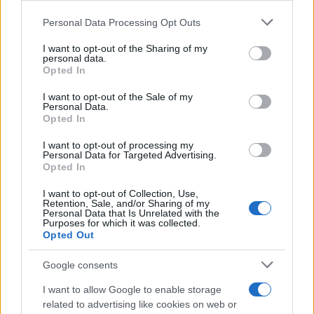
Please note that this website/app uses one or more Google
Personal Data Processing Opt Outs
services and may gather and store information including but
not limited to your visit or usage behaviour. You may click to
I want to opt-out of the Sharing of my
personal data.
grant or deny consent to Google and its third-party tags to
Opted In
use your data for below specified purposes in below Google
consent section.
I want to opt-out of the Sale of my
Personal Data.
Opted In
I want to opt-out of processing my
Personal Data for Targeted Advertising.
Opted In
I want to opt-out of Collection, Use,
Retention, Sale, and/or Sharing of my
Personal Data that Is Unrelated with the
Purposes for which it was collected.
Opted Out
Google consents
I want to allow Google to enable storage
related to advertising like cookies on web or