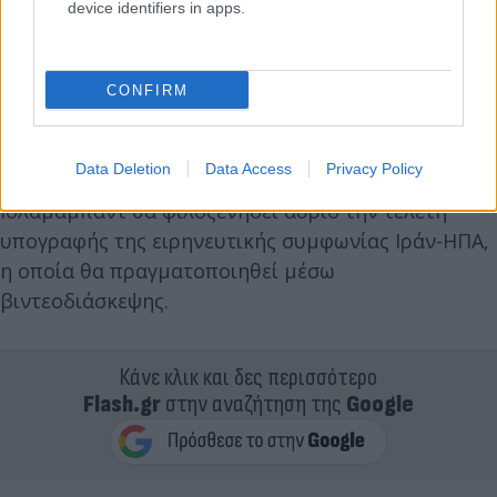
device identifiers in apps.
CONFIRM
Επίσης, εκπρόσωπος του πακιστανικού υπουργείου
Data Deletion
Data Access
Privacy Policy
Εξωτερικών, Ταχίρ Αντραμπι, δήλωσε ότι το
Ισλαμαμπάντ θα φιλοξενήσει αύριο την τελετή
υπογραφής της ειρηνευτικής συμφωνίας Ιράν-ΗΠΑ,
η οποία θα πραγματοποιηθεί μέσω
βιντεοδιάσκεψης.
Κάνε κλικ και δες περισσότερο
Flash.gr
στην αναζήτηση της
Google