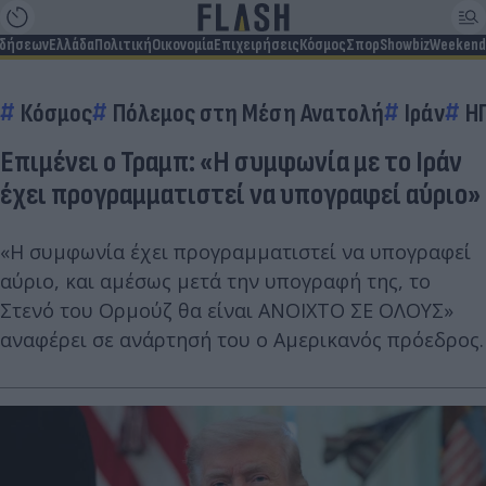
ιδήσεων
Ελλάδα
Πολιτική
Οικονομία
Επιχειρήσεις
Κόσμος
Σπορ
Showbiz
Weekend
Κόσμος
Πόλεμος στη Μέση Ανατολή
Ιράν
Η
Επιμένει ο Τραμπ: «Η συμφωνία με το Ιράν
έχει προγραμματιστεί να υπογραφεί αύριο»
«Η συμφωνία έχει προγραμματιστεί να υπογραφεί
αύριο, και αμέσως μετά την υπογραφή της, το
Στενό του Ορμούζ θα είναι ΑΝΟΙΧΤΟ ΣΕ ΟΛΟΥΣ»
αναφέρει σε ανάρτησή του ο Αμερικανός πρόεδρος.