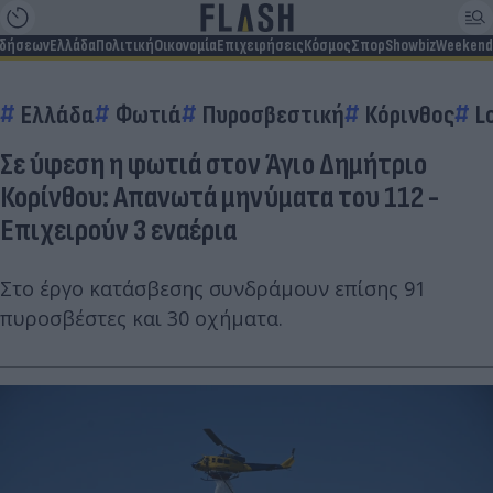
ιδήσεων
Ελλάδα
Πολιτική
Οικονομία
Επιχειρήσεις
Κόσμος
Σπορ
Showbiz
Weekend
Ελλάδα
Φωτιά
Πυροσβεστική
Κόρινθος
L
Σε ύφεση η φωτιά στον Άγιο Δημήτριο
Κορίνθου: Απανωτά μηνύματα του 112 -
Επιχειρούν 3 εναέρια
Στο έργο κατάσβεσης συνδράμουν επίσης 91
πυροσβέστες και 30 οχήματα.