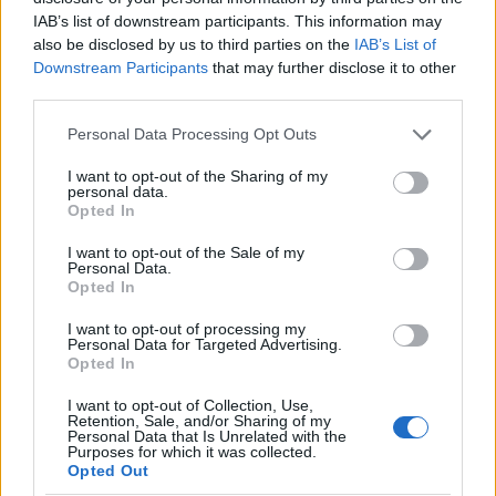
IAB’s list of downstream participants. This information may
also be disclosed by us to third parties on the
IAB’s List of
Downstream Participants
that may further disclose it to other
third parties.
Please note that this website/app uses one or more Google
Personal Data Processing Opt Outs
services and may gather and store information including but
not limited to your visit or usage behaviour. You may click to
I want to opt-out of the Sharing of my
personal data.
grant or deny consent to Google and its third-party tags to
Opted In
use your data for below specified purposes in below Google
consent section.
I want to opt-out of the Sale of my
Personal Data.
Opted In
I want to opt-out of processing my
Personal Data for Targeted Advertising.
Opted In
I want to opt-out of Collection, Use,
Retention, Sale, and/or Sharing of my
Personal Data that Is Unrelated with the
Purposes for which it was collected.
Opted Out