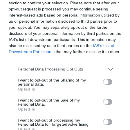
section to confirm your selection. Please note that after your
μάθημα των καλλιτεχνικών, στη βιβλιοθήκη του
opt-out request is processed you may continue seeing
σχολείου, σε σχέδια που ακόμα και οι δάσκαλοί
interest-based ads based on personal information utilized by
του θυμούνται για την πρωτοτυπία τους, όπως ένα
us or personal information disclosed to third parties prior to
your opt-out. You may separately opt-out of the further
συγκεκριμένο που έδειχνε τη μεταμόρφωση ενός
disclosure of your personal information by third parties on the
σπέρματος σε έμβρυο σε δώδεκα στάδια. Ήταν
IAB’s list of downstream participants. This information may
αυτή η εμμονή με τη γέννηση, τη ζωή και τη
also be disclosed by us to third parties on the
IAB’s List of
Downstream Participants
that may further disclose it to other
μεταμόρφωση που αργότερα θα έδινε τόσο βάθος
third parties.
στα τραγούδια του. Η τέχνη, η μουσική και η
Please note that this website/app uses one or more Google
ποίηση του Cobain ήταν μια πραγματεία του
Personal Data Processing Opt Outs
services and may gather and store information including but
εαυτού του, μια καταγραφή της μοναξιάς και της
not limited to your visit or usage behaviour. You may click to
I want to opt-out of the Sharing of my
αδυναμίας, των ονείρων που διαλύονται μπροστά
personal data.
grant or deny consent to Google and its third-party tags to
Opted In
σε έναν κόσμο που δεν δείχνει οίκτο.
use your data for below specified purposes in below Google
consent section.
I want to opt-out of the Sale of my
Personal Data.
Το δικό του «χαρμάνι»
Opted In
I want to opt-out of processing my
Μιλώντας καθαρά μουσικά, με τους Novoselic και
Personal Data for Targeted Advertising.
Opted In