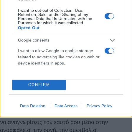
Grohl, ο Cobain δημιούργησε τον ήχο που θα
γινόταν η καρδιά του grunge: μια έκρηξη από punk,
I want to opt-out of Collection, Use,
Retention, Sale, and/or Sharing of my
metal και pop, οργή και μελωδία σε ένα χάος που
Personal Data that Is Unrelated with the
Purposes for which it was collected.
ήταν συγχρόνως εκλεπτυσμένο και ωμό. Κάθε
Opted Out
τραγούδι ήταν σαν να πετούσε ένα κομμάτι του
εαυτού του στους ακροατές· κάθε φράση, κάθε
Google consents
κραυγή ήταν μια ανοιχτή πληγή.
I want to allow Google to enable storage
related to advertising like cookies on web or
device identifiers in apps.
Για να δεις ένα live του Cobain έπρεπε να πάρεις
ένα ρίσκο: η ενέργεια, η αθωότητα και η
καταστροφή συνυπήρχαν σε κάθε νότα, αλλά δεν
CONFIRM
ήξερες αν ο Cobain θα παίξει ή αν θα εμφανιστεί
σαν τη μαϊμού που την αναγκάζουν να χορέψει.
Όταν τραγουδούσε, «I'm not like them, but I can
Data Deletion
Data Access
Privacy Policy
pretend», δεν έκανε διαπίστωση, σε προσκαλούσε
να αναγνωρίσεις τον εαυτό σου μέσα στην
ανασφάλεια, την οργή, την αμφιβολία.