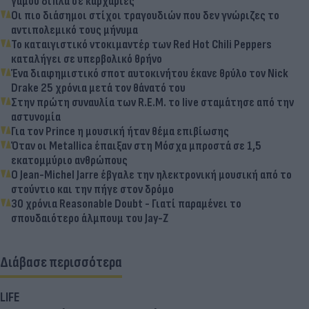
γάμου δίπλα σε καρχαρίες
Οι πιο διάσημοι στίχοι τραγουδιών που δεν γνώριζες το
αντιπολεμικό τους μήνυμα
To καταιγιστικό ντοκιμαντέρ των Red Hot Chili Peppers
καταλήγει σε υπερβολικό θρήνο
Ένα διαφημιστικό σποτ αυτοκινήτου έκανε θρύλο τον Nick
Drake 25 χρόνια μετά τον θάνατό του
Στην πρώτη συναυλία των R.E.M. το live σταμάτησε από την
αστυνομία
Για τον Prince η μουσική ήταν θέμα επιβίωσης
Όταν οι Metallica έπαιξαν στη Μόσχα μπροστά σε 1,5
εκατομμύριo ανθρώπους
O Jean-Michel Jarre έβγαλε την ηλεκτρονική μουσική από το
στούντιο και την πήγε στον δρόμο
30 χρόνια Reasonable Doubt - Γιατί παραμένει το
σπουδαιότερο άλμπουμ του Jay-Z
Διάβασε περισσότερα
LIFE