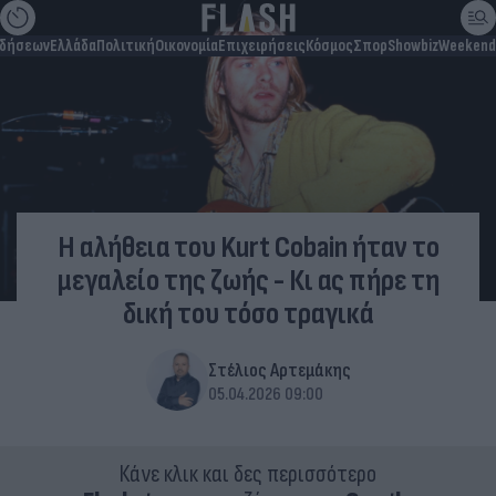
ιδήσεων
Ελλάδα
Πολιτική
Οικονομία
Επιχειρήσεις
Κόσμος
Σπορ
Showbiz
Weekend
Η αλήθεια του Kurt Cobain ήταν το
μεγαλείο της ζωής - Κι ας πήρε τη
δική του τόσο τραγικά
Στέλιος Αρτεμάκης
05.04.2026 09:00
Κάνε κλικ και δες περισσότερο