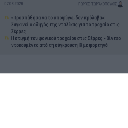
07.08.2026
ΓΙΏΡΓΟΣ ΓΕΩΡΓΑΚΌΠΟΥΛΟΣ
«Προσπάθησα να το αποφύγω, δεν πρόλαβα»:
Συγκινεί ο οδηγός της νταλίκας για το τροχαίο στις
Σέρρες
Η στιγμή του φονικού τροχαίου στις Σέρρες - Βίντεο
ντοκουμέντο από τη σύγκρουση ΙΧ με φορτηγό