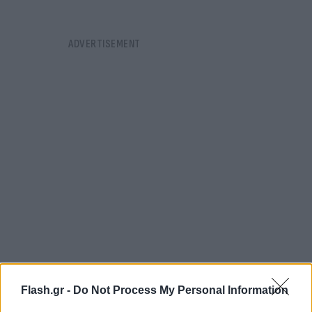
«Οι ένοπλες δυνάμεις επιβεβαιώνουν πως ντρόουν
Flash.gr -
Do Not Process My Personal Information
παρατηρήθηκαν σε αρκετές εγκαταστάσεις τους