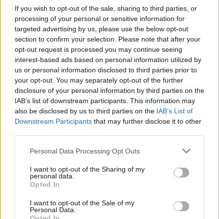
κατά τη διάρκεια της νύχτας. Διάφορα μέσα
If you wish to opt-out of the sale, sharing to third parties, or
κινητοποιήθηκαν», αναφέρει ο στρατός σε ένα
processing of your personal or sensitive information for
targeted advertising by us, please use the below opt-out
δελτίο Τύπου.
section to confirm your selection. Please note that after your
opt-out request is processed you may continue seeing
interest-based ads based on personal information utilized by
Στην ανακοίνωση δεν δίνεται καμία λεπτομέρεια
us or personal information disclosed to third parties prior to
σχετικά με τα περιστατικά ούτε την απάντηση του
your opt-out. You may separately opt-out of the further
στρατού.
disclosure of your personal information by third parties on the
IAB’s list of downstream participants. This information may
also be disclosed by us to third parties on the
IAB’s List of
Δανέζικα ΜΜΕ μετέδωσαν πως κανένα αεροδρόμιο
Downstream Participants
that may further disclose it to other
δεν έκλεισε κατά τη διάρκεια της νύχτας. Η
third parties.
μυστηριώδης εμφάνιση μη επανδρωμένων
Please note that this website/app uses one or more Google
Personal Data Processing Opt Outs
αεροσκαφών στη Δανία και τη Νορβηγία από την
services and may gather and store information including but
22α Σεπτεμβρίου οδήγησε στο κλείσιμο
not limited to your visit or usage behaviour. You may click to
I want to opt-out of the Sharing of my
personal data.
grant or deny consent to Google and its third-party tags to
αεροδρομίων, με την Κοπεγχάγη να υπαινίσσεται
Opted In
use your data for below specified purposes in below Google
μια πιθανή ρωσική εμπλοκή.
consent section.
I want to opt-out of the Sale of my
Personal Data.
Opted In