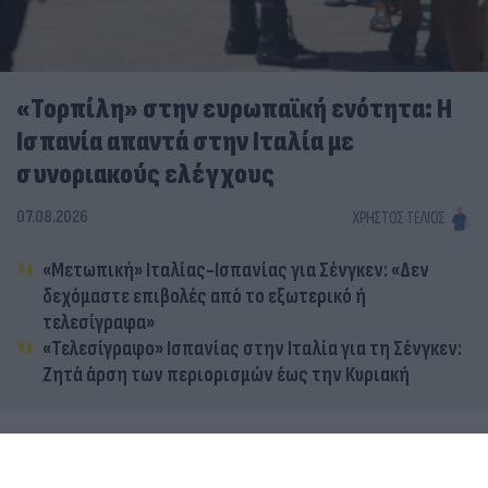
«Τορπίλη» στην ευρωπαϊκή ενότητα: Η
Ισπανία απαντά στην Ιταλία με
συνοριακούς ελέγχους
07.08.2026
ΧΡΉΣΤΟΣ ΤΈΛΙΟΣ
«Μετωπική» Ιταλίας-Ισπανίας για Σένγκεν: «Δεν
δεχόμαστε επιβολές από το εξωτερικό ή
τελεσίγραφα»
«Τελεσίγραφο» Ισπανίας στην Ιταλία για τη Σένγκεν:
Ζητά άρση των περιορισμών έως την Κυριακή