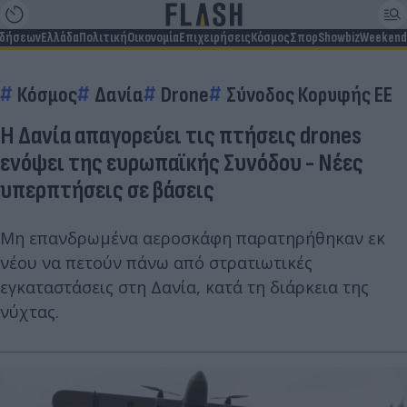
ιδήσεων
Ελλάδα
Πολιτική
Οικονομία
Επιχειρήσεις
Κόσμος
Σπορ
Showbiz
Weekend
Κόσμος
Δανία
Drone
Σύνοδος Κορυφής ΕΕ
Η Δανία απαγορεύει τις πτήσεις drones
ενόψει της ευρωπαϊκής Συνόδου - Νέες
υπερπτήσεις σε βάσεις
Μη επανδρωμένα αεροσκάφη παρατηρήθηκαν εκ
νέου να πετούν πάνω από στρατιωτικές
εγκαταστάσεις στη Δανία, κατά τη διάρκεια της
νύχτας.