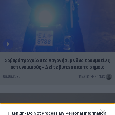
Σοβαρό τροχαίο στο Λαγονήσι με δύο τραυματίες
αστυνομικούς - Δείτε βίντεο από το σημείο
08.08.2026
ΠΑΝΑΓΙΏΤΗΣ ΣΠΑΝΌΣ
Flash.gr -
Do Not Process My Personal Information