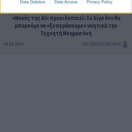
Data Deletion
Data Access
Privacy Policy
«Νονός της AI» προειδοποιεί: Σε λίγο δεν θα
μπορούμε να «ξεπεράσουμε» νοητικά την
Τεχνητή Νοημοσύνη
08.08.2026
ΧΡΙΣΤΌΔΟΥΛΟΣ ΣΚΟΎΝΤΑΣ