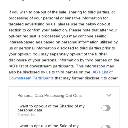
If you wish to opt-out of the sale, sharing to third parties, or
processing of your personal or sensitive information for
targeted advertising by us, please use the below opt-out
section to confirm your selection. Please note that after your
opt-out request is processed you may continue seeing
interest-based ads based on personal information utilized by
us or personal information disclosed to third parties prior to
your opt-out. You may separately opt-out of the further
disclosure of your personal information by third parties on the
IAB’s list of downstream participants. This information may
also be disclosed by us to third parties on the
IAB’s List of
Downstream Participants
that may further disclose it to other
third parties.
Please note that this website/app uses one or more Google
Personal Data Processing Opt Outs
services and may gather and store information including but
Το Ιράν θέτει έξι όρους προς τις ΗΠΑ για το
not limited to your visit or usage behaviour. You may click to
I want to opt-out of the Sharing of my
personal data.
grant or deny consent to Google and its third-party tags to
άνοιγμα των Στενών του Ορμούζ
Opted In
use your data for below specified purposes in below Google
08.08.2026
consent section.
ΠΑΝΑΓΙΏΤΗΣ ΣΠΑΝΌΣ
I want to opt-out of the Sale of my