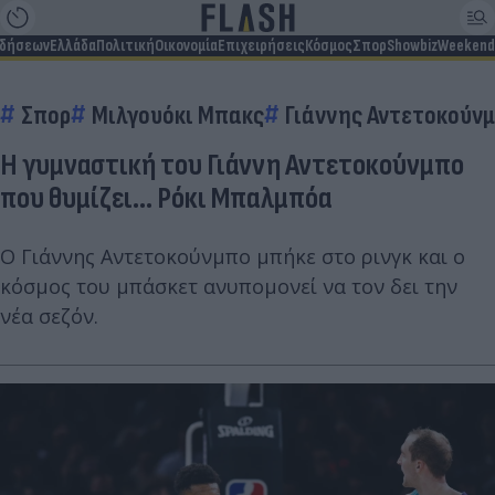
ιδήσεων
Ελλάδα
Πολιτική
Οικονομία
Επιχειρήσεις
Κόσμος
Σπορ
Showbiz
Weekend
Σπορ
Μιλγουόκι Μπακς
Γιάννης Αντετοκούν
Η γυμναστική του Γιάννη Αντετοκούνμπο
που θυμίζει... Ρόκι Μπαλμπόα
Ο Γιάννης Αντετοκούνμπο μπήκε στο ρινγκ και ο
κόσμος του μπάσκετ ανυπομονεί να τον δει την
νέα σεζόν.