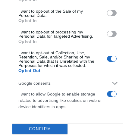
Χοκς, καθώς και παίκτης των Νιου Γιορκ Νικς, των
use your data for below specified purposes in below Google
Λος Άντζελες Κλίπερς και των Σαν Αντόνιο Σπερς.
consent section.
I want to opt-out of the Sale of my
Personal Data.
Opted In
I want to opt-out of processing my
Personal Data for Targeted Advertising.
Opted In
I want to opt-out of Collection, Use,
Retention, Sale, and/or Sharing of my
Personal Data that Is Unrelated with the
Purposes for which it was collected.
Opted Out
Google consents
I want to allow Google to enable storage
related to advertising like cookies on web or
device identifiers in apps.
CONFIRM