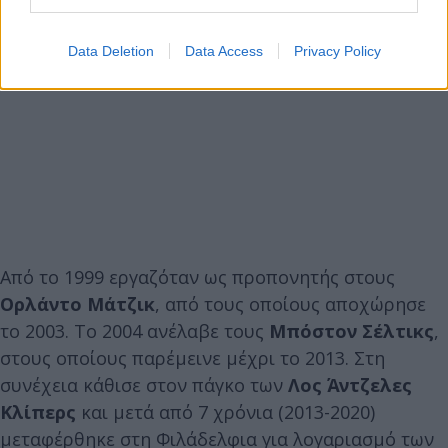
Data Deletion
Data Access
Privacy Policy
Από το 1999 εργαζόταν ως προπονητής στους
Ορλάντο Μάτζικ
, από τους οποίους αποχώρησε
το 2003. Το 2004 ανέλαβε τους
Μπόστον Σέλτικς
,
στους οποίους παρέμεινε μέχρι το 2013. Στη
συνέχεια κάθισε στον πάγκο των
Λος Άντζελες
Κλίπερς
και μετά από 7 χρόνια (2013-2020)
μεταφέρθηκε στη Φιλάδελφια για λογαριασμό των