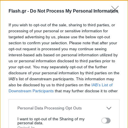
σερί. Και ήθελα ένα διάλειμμα. Για τα εγγόνια μου
Flash.gr -
Do Not Process My Personal Information
και γενικά για τη ζωή. Αλλά αυτή τη στιγμή, μπορώ
να σου πω ότι νομίζω ήταν η ώρα, οπότε θα με
If you wish to opt-out of the sale, sharing to third parties, or
εξέπληττε αν προπονούσα άλλο ένα παιχνίδι»,
processing of your personal or sensitive information for
δήλωσε χαρακτηριστικά.
targeted advertising by us, please use the below opt-out
section to confirm your selection. Please note that after your
opt-out request is processed you may continue seeing
"I think it was time."
@BillSimmons
asks Doc Rivers
interest-based ads based on personal information utilized by
if he believes he's done with coaching after
us or personal information disclosed to third parties prior to
your opt-out. You may separately opt-out of the further
stepping down as head coach of the Bucks.
disclosure of your personal information by third parties on the
pic.twitter.com/NzjkAZ2VPU
IAB’s list of downstream participants. This information may
— The Ringer (@ringer)
April 17, 2026
also be disclosed by us to third parties on the
IAB’s List of
Downstream Participants
that may further disclose it to other
third parties.
Η καριέρα του ως παίκτης και ως προπονητής
Please note that this website/app uses one or more Google
Personal Data Processing Opt Outs
services and may gather and store information including but
Ο θρυλικός
Ρίβερς
είχε διατελέσει συμπαίκτης του
not limited to your visit or usage behaviour. You may click to
I want to opt-out of the Sharing of my
θρυλικού
Ντομινίκ Γουίλκινς
στους Ατλάντα
personal data.
grant or deny consent to Google and its third-party tags to
Opted In