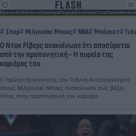
ιδήσεων
Ελλάδα
Πολιτική
Οικονομία
Επιχειρήσεις
Κόσμος
Σπορ
Showbiz
Weekend
Σπορ
Μιλγουόκι Μπακς
NBA
Μπάσκετ
Γιά
Ο Ντοκ Ρίβερς ανακοίνωσε ότι αποσύρεται
από την προπονητική - Η πορεία της
καριέρας του
Ο πρώην προπονητής του Γιάννη Αντετοκούνμπο
στους Μιλγουόκι Μπακς ανακοίνωσε πως βάζει
τέλος στην προπονητική του καριέρα.