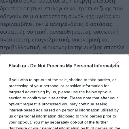
κεντρικό ρόλο. Ορίζεται ως η ενεργή επιδίωξη
δραστηριοτήτων, επιλογών και τρόπων ζωής που
οδηγούν σε μια κατάσταση συνολικής υγείας και
περιλαμβάνει οκτώ αλληλένδετες διαστάσεις:
σωματική, νοητική, συναισθηματική, κοινωνική,
πνευματική, επαγγελματική, οικονομική και
περιβαλλοντική. Η οικονομία της ευεξίας αποτελεί
πλέον έναν από τους μεγαλύτερους κλάδους
παγκοσμίως. Έχει φτάσει τα 7 τρισεκατομμύρια
Flash.gr -
Do Not Process My Personal Information
δολάρια και εκτιμάται ότι θα αγγίξει τα 10
τρισεκατομμύρια έως το 2029, ξεπερνώντας ήδη
If you wish to opt-out of the sale, sharing to third parties, or
κλάδους όπως η πληροφορική και η
processing of your personal or sensitive information for
targeted advertising by us, please use the below opt-out
φαρμακοβιομηχανία. Περιλαμβάνει επιμέρους
section to confirm your selection. Please note that after your
τομείς όπως η προσωπική φροντίδα και ομορφιά, η
opt-out request is processed you may continue seeing
υγιεινή διατροφή, η φυσική δραστηριότητα, ο
interest-based ads based on personal information utilized by
τουρισμός ευεξίας και η ψυχική υγεία.
us or personal information disclosed to third parties prior to
your opt-out. You may separately opt-out of the further
disclosure of your personal information by third parties on the