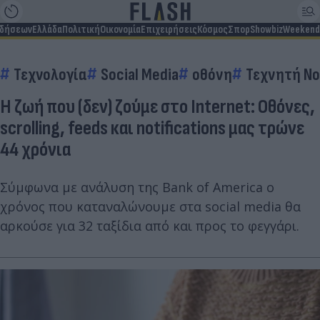
ιδήσεων
Ελλάδα
Πολιτική
Οικονομία
Επιχειρήσεις
Κόσμος
Σπορ
Showbiz
Weekend
Τεχνολογία
Social Media
οθόνη
Τεχνητή Νο
Η ζωή που (δεν) ζούμε στο Ιnternet: Οθόνες,
scrolling, feeds και notifications μας τρώνε
44 χρόνια
Σύμφωνα με ανάλυση της Bank of America ο
χρόνος που καταναλώνουμε στα social media θα
αρκούσε για 32 ταξίδια από και προς το φεγγάρι.