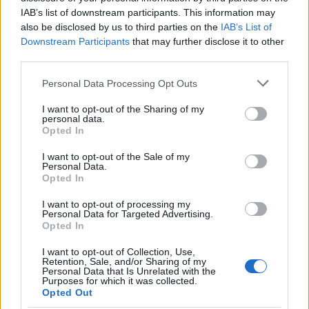
IAB’s list of downstream participants. This information may
also be disclosed by us to third parties on the
IAB’s List of
Downstream Participants
that may further disclose it to other
third parties.
Please note that this website/app uses one or more Google
Personal Data Processing Opt Outs
services and may gather and store information including but
not limited to your visit or usage behaviour. You may click to
I want to opt-out of the Sharing of my
personal data.
grant or deny consent to Google and its third-party tags to
Opted In
use your data for below specified purposes in below Google
consent section.
I want to opt-out of the Sale of my
Personal Data.
Opted In
I want to opt-out of processing my
Personal Data for Targeted Advertising.
Opted In
I want to opt-out of Collection, Use,
Retention, Sale, and/or Sharing of my
Personal Data that Is Unrelated with the
Purposes for which it was collected.
Opted Out