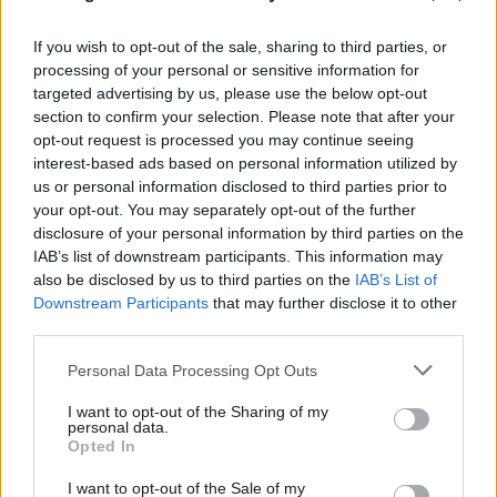
If you wish to opt-out of the sale, sharing to third parties, or
processing of your personal or sensitive information for
targeted advertising by us, please use the below opt-out
section to confirm your selection. Please note that after your
opt-out request is processed you may continue seeing
interest-based ads based on personal information utilized by
us or personal information disclosed to third parties prior to
your opt-out. You may separately opt-out of the further
disclosure of your personal information by third parties on the
IAB’s list of downstream participants. This information may
also be disclosed by us to third parties on the
IAB’s List of
Downstream Participants
that may further disclose it to other
third parties.
Please note that this website/app uses one or more Google
Personal Data Processing Opt Outs
services and may gather and store information including but
not limited to your visit or usage behaviour. You may click to
I want to opt-out of the Sharing of my
personal data.
grant or deny consent to Google and its third-party tags to
Opted In
use your data for below specified purposes in below Google
consent section.
I want to opt-out of the Sale of my