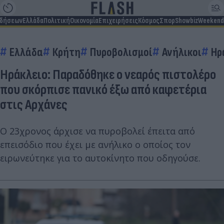
ιδήσεων
Ελλάδα
Πολιτική
Οικονομία
Επιχειρήσεις
Κόσμος
Σπορ
Showbiz
Weekend
Ελλάδα
Κρήτη
Πυροβολισμοί
Ανήλικοι
Ηρ
Ηράκλειο: Παραδόθηκε ο νεαρός πιστολέρο
που σκόρπισε πανικό έξω από καφετέρια
στις Αρχάνες
Ο 23χρονος άρχισε να πυροβολεί έπειτα από
επεισόδιο που έχει με ανήλικο ο οποίος τον
ειρωνεύτηκε για το αυτοκίνητο που οδηγούσε.