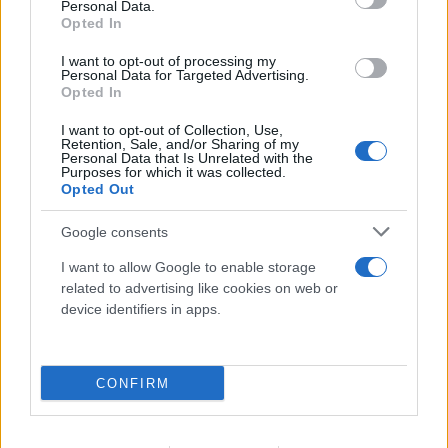
«Ίσως να μην είναι ο ίδιος»: Συγκλονίζουν οι
Personal Data.
Opted In
Αμερικανοί που υιοθέτησαν τον 26χρονο Αφγανό
στη Λέσβο
I want to opt-out of processing my
Personal Data for Targeted Advertising.
Opted In
07.08.2026
ΓΙΏΡΓΟΣ ΓΕΩΡΓΑΚΌΠΟΥΛΟΣ
I want to opt-out of Collection, Use,
Retention, Sale, and/or Sharing of my
Personal Data that Is Unrelated with the
Purposes for which it was collected.
Opted Out
Google consents
I want to allow Google to enable storage
related to advertising like cookies on web or
device identifiers in apps.
CONFIRM