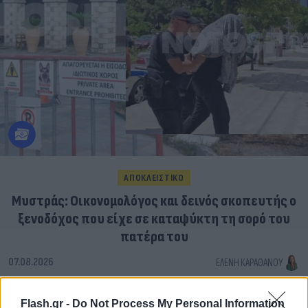
ΑΠΟΚΛΕΙΣΤΙΚΟ
Μυστράς: Οικονομολόγος και δεινός σκοπευτής ο
ξενοδόχος που είχε σε καταψύκτη τη σορό του
πατέρα του
07.08.2026
ΕΛΈΝΗ ΚΑΡΑΘΆΝΟΥ
Flash.gr -
Do Not Process My Personal Information