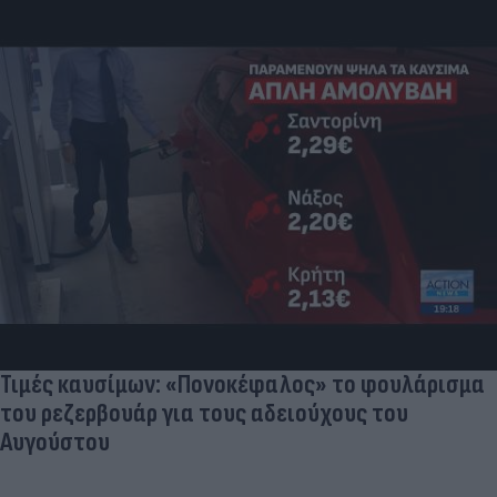
Πανζουρλισμός στην παρουσίαση του Σαλάχ -
Χιλιάδες κόσμου στο γήπεδο της Τραμπζονσπόρ
(video)