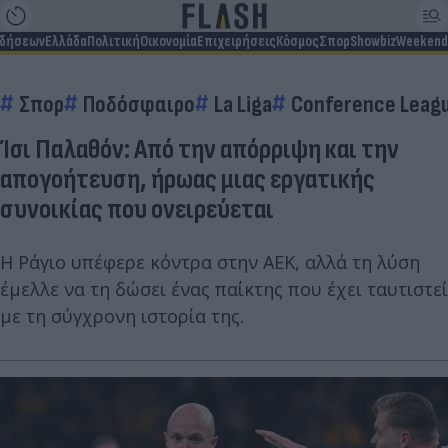
ιδήσεων
Ελλάδα
Πολιτική
Οικονομία
Επιχειρήσεις
Κόσμος
Σπορ
Showbiz
Weekend
Σπορ
Ποδόσφαιρο
La Liga
Conference Leag
Ίσι Παλαθόν: Από την απόρριψη και την
απογοήτευση, ήρωας μιας εργατικής
συνοικίας που ονειρεύεται
Η Ράγιο υπέφερε κόντρα στην ΑΕΚ, αλλά τη λύση
έμελλε να τη δώσει ένας παίκτης που έχει ταυτιστεί
με τη σύγχρονη ιστορία της.