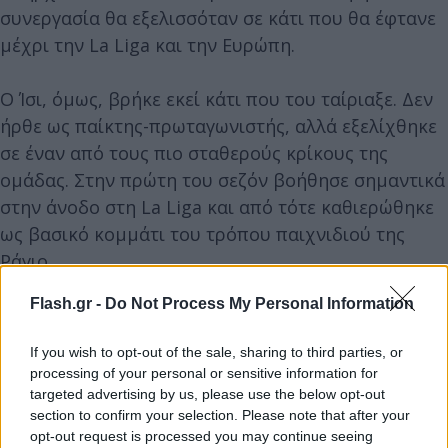
συνεργασία θα εξελισσόταν σε κάτι που θα έφτανε
μέχρι την La Liga και την Ευρώπη.
Ο Ίσι, όμως, βρήκε εκεί κάτι που του ταίριαξε. Δεν
ήρθε ως παίκτης-πρωταγωνιστής, αλλά εξελίχθηκε
σε έναν από τους πιο σταθερούς κρίκους της
ομάδας. Στην πρώτη του σεζόν βοήθησε σημαντικά
στην άνοδο στη La Liga και από τότε καθιερώθηκε
ως βασικό κομμάτι του τρόπου παιχνιδιού της
Ράγιο.
Flash.gr -
Do Not Process My Personal Information
Στη θέση του επιτελικού μέσου/μεσοεπιθετικού, ο
Ίσι Παλαθόν έγινε παίκτης που λειτουργεί ανάμεσα
If you wish to opt-out of the sale, sharing to third parties, or
στις γραμμές και συνδέει το παιχνίδι της ομάδας.
processing of your personal or sensitive information for
Δεν είναι ο παίκτης που θα ξεχωρίσει εύκολα σε
targeted advertising by us, please use the below opt-out
section to confirm your selection. Please note that after your
μια στατιστική, αλλά αυτός που συχνά βρίσκεται
opt-out request is processed you may continue seeing