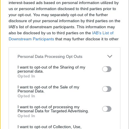
μέσα στις φάσεις που χτίζονται πριν από τα γκολ.
interest-based ads based on personal information utilized by
us or personal information disclosed to third parties prior to
your opt-out. You may separately opt-out of the further
Στη Ράγιο, αυτός ο ρόλος έχει ιδιαίτερη σημασία.
disclosure of your personal information by third parties on the
Γιατί το σύνολο του Ινίγκο Πέρεθ βασίζεται
IAB’s list of downstream participants. This information may
περισσότερο στη συνοχή και στη λειτουργία του
also be disclosed by us to third parties on the
IAB’s List of
συνόλου, παρά σε ατομικές εξάρσεις.
Downstream Participants
that may further disclose it to other
third parties.
Please note that this website/app uses one or more Google
Personal Data Processing Opt Outs
services and may gather and store information including but
not limited to your visit or usage behaviour. You may click to
I want to opt-out of the Sharing of my
personal data.
grant or deny consent to Google and its third-party tags to
Opted In
use your data for below specified purposes in below Google
consent section.
I want to opt-out of the Sale of my
Personal Data.
Opted In
I want to opt-out of processing my
Personal Data for Targeted Advertising.
Opted In
I want to opt-out of Collection, Use,