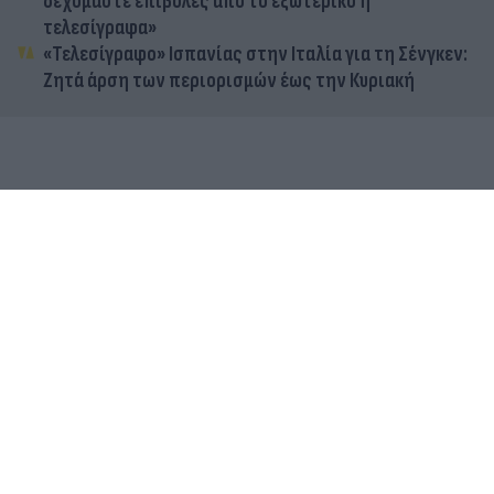
δεχόμαστε επιβολές από το εξωτερικό ή
τελεσίγραφα»
«Τελεσίγραφο» Ισπανίας στην Ιταλία για τη Σένγκεν:
Ζητά άρση των περιορισμών έως την Κυριακή