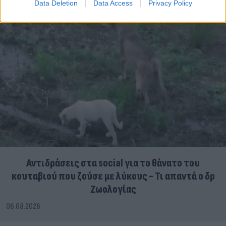
Data Deletion
Data Access
Privacy Policy
Αντιδράσεις στα social για το θάνατο του
κουταβιού που ζούσε με λύκους - Τι απαντά ο δρ
Ζωολογίας
06.08.2026