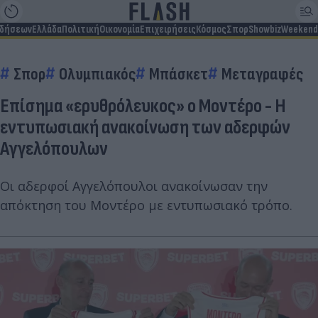
ιδήσεων
Ελλάδα
Πολιτική
Οικονομία
Επιχειρήσεις
Κόσμος
Σπορ
Showbiz
Weekend
Σπορ
Ολυμπιακός
Μπάσκετ
Μεταγραφές
Επίσημα «ερυθρόλευκος» ο Μοντέρο - Η
εντυπωσιακή ανακοίνωση των αδερφών
Αγγελόπουλων
Οι αδερφοί Αγγελόπουλοι ανακοίνωσαν την
απόκτηση του Μοντέρο με εντυπωσιακό τρόπο.