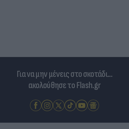
Τουρκία: Μετά το... φρένο για τα F-35 έρχονται
στο επίκεντρο τα Eurofighter
Για να μην μένεις στο σκοτάδι...
ακολούθησε το Flash.gr