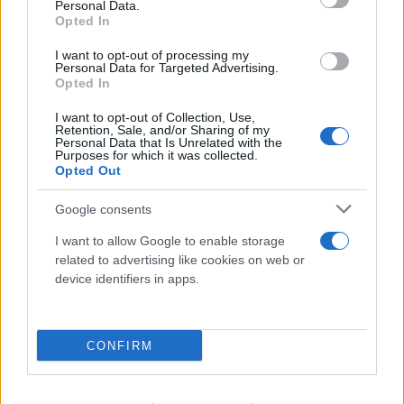
Personal Data.
Opted In
I want to opt-out of processing my
Personal Data for Targeted Advertising.
Opted In
I want to opt-out of Collection, Use,
Retention, Sale, and/or Sharing of my
Κυψέλη: «Αφιέρωσε τη ζωή της σε όσους είχαν
Personal Data that Is Unrelated with the
Purposes for which it was collected.
ανάγκη», για πρώτη φορά μιλά η οικογένεια της
Opted Out
Βρετανίδας
Google consents
06.08.2026
ΜΑΡΊΑ ΚΑΤΡΙΝΆΚΗ
I want to allow Google to enable storage
related to advertising like cookies on web or
device identifiers in apps.
CONFIRM