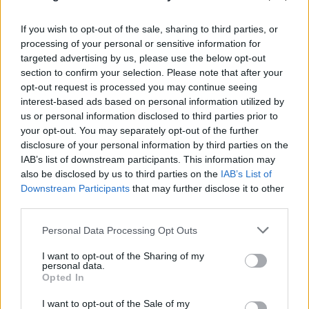
αμοντάριστο βίντεο στα χέρια του «ελληνικού
If you wish to opt-out of the sale, sharing to third parties, or
FBI»
processing of your personal or sensitive information for
targeted advertising by us, please use the below opt-out
06.08.2026
ΜΑΡΊΑ ΚΑΤΡΙΝΆΚΗ
section to confirm your selection. Please note that after your
opt-out request is processed you may continue seeing
interest-based ads based on personal information utilized by
us or personal information disclosed to third parties prior to
your opt-out. You may separately opt-out of the further
disclosure of your personal information by third parties on the
IAB’s list of downstream participants. This information may
also be disclosed by us to third parties on the
IAB’s List of
Downstream Participants
that may further disclose it to other
third parties.
Please note that this website/app uses one or more Google
Personal Data Processing Opt Outs
services and may gather and store information including but
not limited to your visit or usage behaviour. You may click to
I want to opt-out of the Sharing of my
personal data.
grant or deny consent to Google and its third-party tags to
Opted In
use your data for below specified purposes in below Google
consent section.
I want to opt-out of the Sale of my