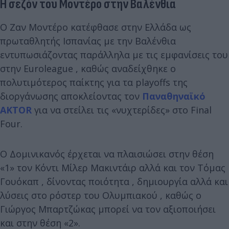
Η σεζόν του Μοντέρο στην Βαλένθια
Ο Ζαν Μοντέρο κατέφθασε στην Ελλάδα ως
πρωταθλητής Ισπανίας με την Βαλένθια
εντυπωσιάζοντας παράλληλα με τις εμφανίσεις του
στην Euroleague , καθώς αναδείχθηκε ο
πολυτιμότερος παίκτης για τα playoffs της
διοργάνωσης αποκλείοντας τον
Παναθηναϊκό
AKTOR
για να στείλει τις «νυχτερίδες» στο Final
Four.
Ο Δομινικανός έρχεται να πλαισιώσει στην θέση
«1» τον Κόντι Μίλερ Μακιντάιρ αλλά και τον Τόμας
Γουόκαπ , δίνοντας ποιότητα , δημιουργία αλλά και
λύσεις στο ρόστερ του Ολυμπιακού , καθώς ο
Γιώργος Μπαρτζώκας μπορεί να τον αξιοποιήσει
και στην θέση «2».