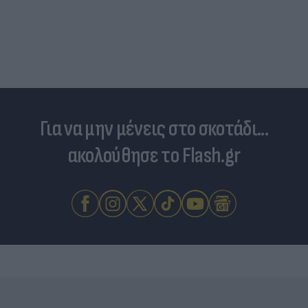
Τιμές καυσίμων: «Πονοκέφαλος» το φουλάρισμα
του ρεζερβουάρ για τους αδειούχους του
Αυγούστου
Για να μην μένεις στο σκοτάδι...
ακολούθησε το Flash.gr