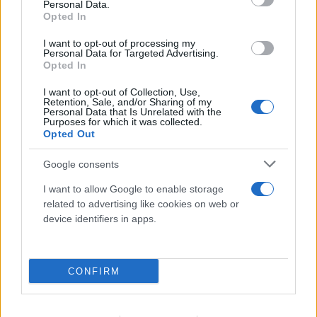
Personal Data.
Opted In
I want to opt-out of processing my
Personal Data for Targeted Advertising.
Opted In
I want to opt-out of Collection, Use,
Retention, Sale, and/or Sharing of my
Personal Data that Is Unrelated with the
Purposes for which it was collected.
Opted Out
Google consents
Η χαμηλή στάθμη του Δούναβη στη
I want to allow Google to enable storage
Βουλγαρία αποκάλυψε τη γέφυρα του
related to advertising like cookies on web or
Μεγάλου Κωνσταντίνου
device identifiers in apps.
06.08.2026
CONFIRM