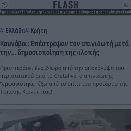
ιδήσεων
Ελλάδα
Πολιτική
Οικονομία
Επιχειρήσεις
Κόσμος
Σπορ
Showbiz
Weekend
Ελλάδα
Κρήτη
Κουνάβοι: Επέστρεψαν τον απινιδωτή μετά
την... δημοσιοποίηση της κλοπής
Πριν περάσει ένα 24ωρο από την αποκάλυψη του
περιστατικού από το Cretalive, ο απινιδωτής
"εμφανίστηκε" έξω από το σπίτι του προέδρου της
Τοπικής Κοινότητας!