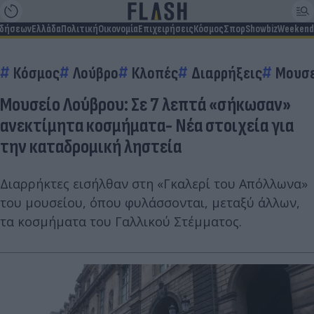
ιδήσεων
Ελλάδα
Πολιτική
Οικονομία
Επιχειρήσεις
Κόσμος
Σπορ
Showbiz
Weekend
Κόσμος
Λούβρο
Κλοπές
Διαρρήξεις
Μουσ
Μουσείο Λούβρου: Σε 7 λεπτά «σήκωσαν»
ανεκτίμητα κοσμήματα- Νέα στοιχεία για
την καταδρομική ληστεία
Διαρρήκτες εισήλθαν στη «Γκαλερί του Απόλλωνα»
του μουσείου, όπου φυλάσσονται, μεταξύ άλλων,
τα κοσμήματα του Γαλλικού Στέμματος.