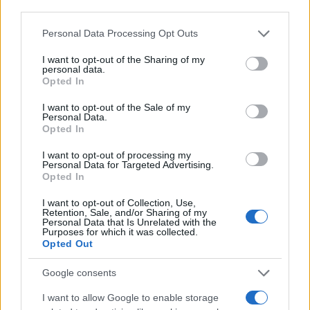
Εσωτερικών, εξέφρασε «ισχυρή αισιοδοξία» ότι οι
third parties.
δράστες –οι οποίοι διέφυγαν με σκούτερ– θα
Please note that this website/app uses one or more Google
Personal Data Processing Opt Outs
συλληφθούν «πολύ σύντομα».
services and may gather and store information including but
not limited to your visit or usage behaviour. You may click to
I want to opt-out of the Sharing of my
personal data.
grant or deny consent to Google and its third-party tags to
Σύμφωνα με τον ίδιο,
πρόκειται για «έμπειρους»
Opted In
use your data for below specified purposes in below Google
κακοποιούς που ενδέχεται να είναι
consent section.
I want to opt-out of the Sale of my
«αλλοδαποί»
. Ένα σκούτερ εντοπίστηκε μετά τη
Personal Data.
Opted In
φυγή τους.
I want to opt-out of processing my
Personal Data for Targeted Advertising.
Σειρά διαρρήξεων
Opted In
I want to opt-out of Collection, Use,
Σε ανάρτησή του στο X το μουσείο, το οποίο
Retention, Sale, and/or Sharing of my
Personal Data that Is Unrelated with the
υποδέχθηκε σχεδόν 9 εκατομμύρια επισκέπτες το
Purposes for which it was collected.
2024 –εκ των οποίων το 80% ήταν αλλοδαποί–,
Opted Out
ανακοίνωσε ότι θα παραμείνει κλειστό την Κυριακή
Google consents
«για εξαιρετικούς λόγους». Η διεύθυνση του
I want to allow Google to enable storage
μουσείου διευκρίνισε στο AFP ότι στόχος είναι «η