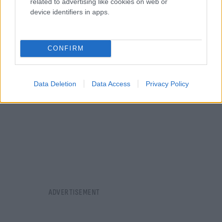
related to advertising like cookies on web or
διατήρηση αποδεικτικών στοιχείων για την
device identifiers in apps.
έρευνα».
CONFIRM
Data Deletion
Data Access
Privacy Policy