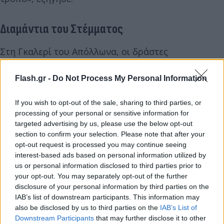
Διαμάντια του Στέμματος
Στη Γκαλερί του Απόλλωνα, οι δράστες
επικεντρώθηκαν σε «δύο προθήκες», σύμφωνα με
τον Νουνιέζ.
Flash.gr -
Do Not Process My Personal Information
If you wish to opt-out of the sale, sharing to third parties, or
Η γκαλερί, η οποία κατασκευάστηκε κατόπιν
processing of your personal or sensitive information for
εντολής του βασιλιά Λουδοβίκου ΙΔ', φιλοξενεί τη
targeted advertising by us, please use the below opt-out
βασιλική συλλογή πολύτιμων λίθων και τα
section to confirm your selection. Please note that after your
διαμάντια του Στέμματος, μεταξύ των οποίων τρία
opt-out request is processed you may continue seeing
interest-based ads based on personal information utilized by
ιστορικά κομμάτια: Le Régent, Le Sancy και
us or personal information disclosed to third parties prior to
L’Hortensia.
your opt-out. You may separately opt-out of the further
disclosure of your personal information by third parties on the
IAB’s list of downstream participants. This information may
Ο Νουνιέζ, πρώην αστυνομικός διευθυντής του
also be disclosed by us to third parties on the
IAB’s List of
Παρισιού ο οποίος διορίστηκε πρόσφατα υπουργός
Downstream Participants
that may further disclose it to other