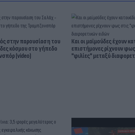
ός στην παρουσίαση του
Και οι μαϊμούδες έχουν κατ
άδες κόσμου στο γήπεδο
επιστήμονες ρίχνουν φως
σπόρ (video)
"φιλίες" μεταξύ διαφορε