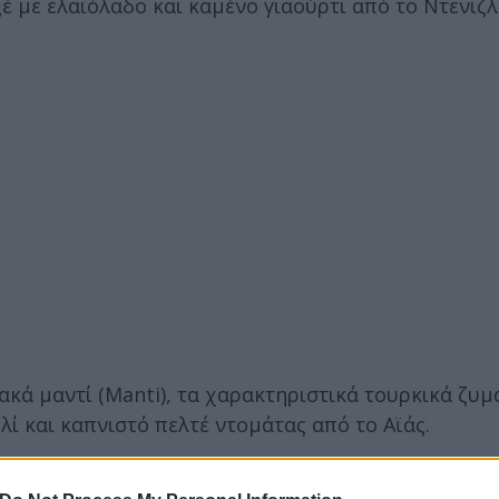
 με ελαιόλαδο και καμένο γιαούρτι από το Ντενιζλί
κά μαντί (Manti), τα χαρακτηριστικά τουρκικά ζυμ
λί και καπνιστό πελτέ ντομάτας από το Αϊάς.
επιλογές: λαβράκι με ταραμά, αγκινάρα με μαστίχα 