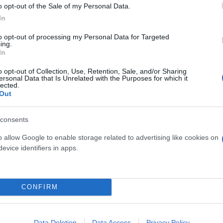
o opt-out of the Sale of my Personal Data.
ερο
Flash.gr
στην αναζήτηση της
Google
In
to opt-out of processing my Personal Data for Targeted
ing.
In
o opt-out of Collection, Use, Retention, Sale, and/or Sharing
ersonal Data that Is Unrelated with the Purposes for which it
lected.
Out
consents
o allow Google to enable storage related to advertising like cookies on
υρώσεις CAATSA, οι φιλοφρονήσεις και το εμπόδιο
evice identifiers in apps.
ογάν πίσω από τις κλειστές πόρτες
άκης για τη Σύνοδο του ΝΑΤΟ - Τον υποδέχθηκε ο
CONFIRM
, ανοιχτά μέτωπα και το «αγκάθι» των F-35 που
Data Deletion
Data Access
Privacy Policy