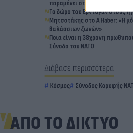
παραμένει στο Κογκρέσο
Το δώρο του Ερντογάν στους ηγ
Μητσοτάκης στο A Haber: «Η μ
θαλάσσιων ζωνών»
Ποια είναι η 38χρονη πρωθυπο
Σύνοδο του ΝΑΤΟ
Διάβασε περισσότερα
Κόσμος
Σύνοδος Κορυφής ΝΑ
ΑΠΟ ΤΟ ΔΙΚΤΥΟ