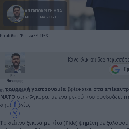
ΑΝΤΑΠΟΚΡΙΣΗ ΗΠΑ
ΝΊΚΟΣ ΝΑΝΟΎΡΗΣ
Emrah Gurel/Pool via REUTERS
Κάνε κλικ και δες περισσότ
Νίκος
Νανούρης
Η
τουρκική γαστρονομία
βρίσκεται
στο επίκεντ
08.07.2026 00:04
ΝΑΤΟ
στην Άγκυρα, με ένα μενού που συνδυάζει
π
δημιουργίες.
Το δείπνο ξεκινά με πίτα (Pide) ψημένη σε ξυλόφ