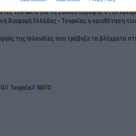
έτες του ΝΑΤΟ για τη Σύνοδο Κορυφής στην Άγκυρ
όνη διαφορά Ελλάδας - Τουρκίας η οριοθέτηση τω
υργός της Ισλανδίας που τράβηξε τα βλέμματα στ
ΤΟ
Τουρκία
ΝΑΤΟ