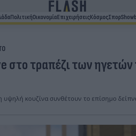
λάδα
Πολιτική
Οικονομία
Επιχειρήσεις
Κόσμος
Σπορ
Showb
ΤΟ
ye στο τραπέζι των ηγετών 
νη υψηλή κουζίνα συνθέτουν το επίσημο δείπ