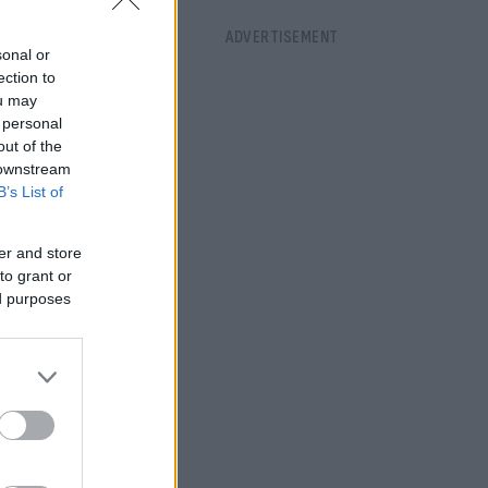
βούτυρο
sonal or
ection to
ou may
 personal
out of the
 downstream
B’s List of
er and store
to grant or
ed purposes
αμανμαράς