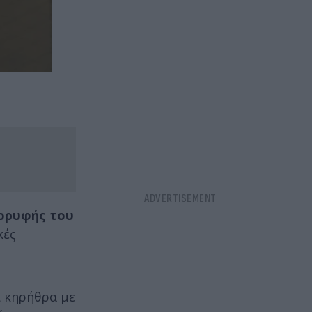
ορυφής του
κές
ι κηρήθρα με