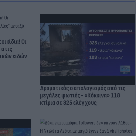
οικίδια! Οι
 στις
τικών ειδών
Δραματικός ο απολογισμός από τις
μεγάλες φωτιές - «Κόκκινα» 118
κτίρια σε 325 ελέγχους