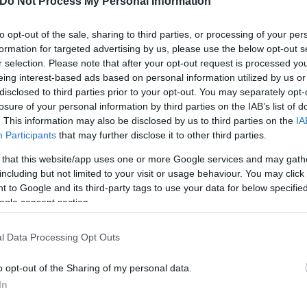
Do Not Process My Personal Information
νο μοσχαρίσιο ribeye, συνοδευόμενο από καμένο 
νιτάρια μορχέλες.
to opt-out of the sale, sharing to third parties, or processing of your per
formation for targeted advertising by us, please use the below opt-out s
r selection. Please note that after your opt-out request is processed y
eing interest-based ads based on personal information utilized by us or
disclosed to third parties prior to your opt-out. You may separately opt-
losure of your personal information by third parties on the IAB’s list of
. This information may also be disclosed by us to third parties on the
IA
Participants
that may further disclose it to other third parties.
 that this website/app uses one or more Google services and may gath
including but not limited to your visit or usage behaviour. You may click 
 to Google and its third-party tags to use your data for below specifi
ogle consent section.
l Data Processing Opt Outs
o opt-out of the Sharing of my personal data.
 γάλα, αφρό φιστικιού Antep, παγωτό από το Καχρ
In