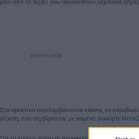
μέλι από το Χιζάν, ενώ ακολουθούν λαχανικά μπρεζέ
Στα ορεκτικά περιλαμβάνονται επίσης τα παραδοσια
γέμιση, που σερβίρονται με καμένο γιαούρτι Ντενιζ
Για το κυρίως πιάτο οι προσκεκλημένοι έχουν δύο 