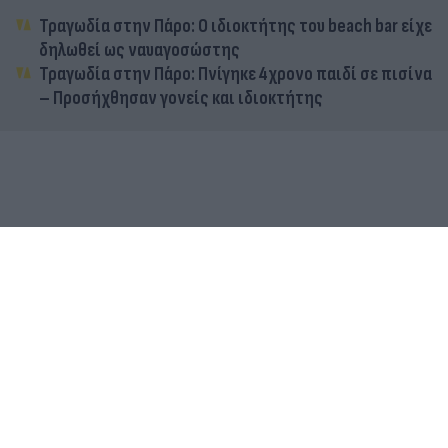
Τραγωδία στην Πάρο: Ο ιδιοκτήτης του beach bar είχε
δηλωθεί ως ναυαγοσώστης
Τραγωδία στην Πάρο: Πνίγηκε 4χρονο παιδί σε πισίνα
– Προσήχθησαν γονείς και ιδιοκτήτης