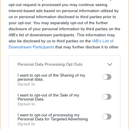
opt-out request is processed you may continue seeing
Ήδη, το Weather Analysis Greece προειδοποιεί ότι
interest-based ads based on personal information utilized by
us or personal information disclosed to third parties prior to
από την Τετάρτη έως και το Σάββατο η βόρεια
your opt-out. You may separately opt-out of the further
Ελλάδα θα βιώσει σχεδόν χειμωνιάτικες συνθήκες,
disclosure of your personal information by third parties on the
με τον υδράργυρο να υποχωρεί σε επίπεδα
IAB’s list of downstream participants. This information may
also be disclosed by us to third parties on the
IAB’s List of
Δεκεμβρίου. Οι μετεωρολόγοι υπογραμμίζουν ότι
Downstream Participants
that may further disclose it to other
δεν είναι οι βροχές το κύριο χαρακτηριστικό της
third parties.
κακοκαιρίας, αλλά η έντονη ψυχρή εισβολή που θα
Please note that this website/app uses one or more Google
Personal Data Processing Opt Outs
φέρει πρόωρη ανάγκη για θέρμανση ακόμη και στις
services and may gather and store information including but
πόλεις.
not limited to your visit or usage behaviour. You may click to
I want to opt-out of the Sharing of my
personal data.
grant or deny consent to Google and its third-party tags to
Opted In
use your data for below specified purposes in below Google
consent section.
I want to opt-out of the Sale of my
Personal Data.
Opted In
I want to opt-out of processing my
Personal Data for Targeted Advertising.
Opted In