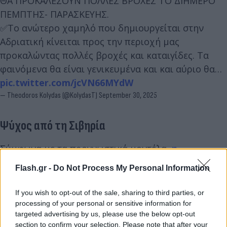
ΘΑ ΠΡΟΚΑΛΕΣΟΥΝ ΠΟΛΛΕΣ ΒΡΟΧΕΣ ΤΟ ΔΙΗΜΕΡΟ
ΠΕΜΠΤΗΣ- ΠΑΡΑΣΚΕΥΗΣ.
✅Το ανώτερο χαμηλό που δημιουργείται στην
Αδριατική κίνειται προς την περιοχή μας
προκαλώντας πολλές βροχές και καταιγίδες. Τα
φαινόμενα θα είναι γενικευμένα και και αύριο θα…
pic.twitter.com/jcVN66MYdW
— Theodoros Kolydas (@KolydasT)
September 30, 2025
Ψύχος από τη Σιβηρία
Σύμφωνα με τα προγνωστικά μοντέλα,
η
κακοκαιρία που ξεκινά από τη Σιβηρία θα
Flash.gr -
Do Not Process My Personal Information
κατευθυνθεί προς τη Νότια και Κεντρική
Ευρώπη
, προκαλώντας θερμοκρασιακή πτώση έως
If you wish to opt-out of the sale, sharing to third parties, or
και 15 βαθμών κάτω από τα κανονικά για την
processing of your personal or sensitive information for
targeted advertising by us, please use the below opt-out
εποχή επίπεδα.
section to confirm your selection. Please note that after your