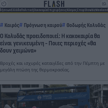
ιδήσεων
Ελλάδα
Πολιτική
Οικονομία
Επιχειρήσεις
Κόσμος
Σπορ
Showbiz
Weekend
Καιρός
Πρόγνωση καιρού
Θοδωρής Κολυδάς
Ο Κολυδάς προειδοποιεί: Η κακοκαιρία θα
είναι γενικευμένη - Ποιες περιοχές «θα
δουν χειμώνα»
Βροχές και ισχυρές καταιγίδες από την Πέμπτη με
μεγάλη πτώση της θερμοκρασίας.