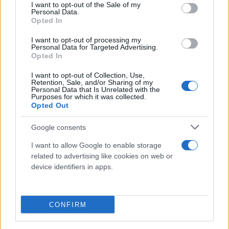
consent section.
στον κόσμο, αλλά και βασικός παίκτης στην
I want to opt-out of the Sale of my
Personal Data.
παγκόσμια αγορά μικροτσίπ - ειδικά στην εποχή
Opted In
της τεχνητής νοημοσύνης.
I want to opt-out of processing my
Personal Data for Targeted Advertising.
Opted In
Η εκρηκτική ζήτηση για chips έχει εκτοξεύσει την
αξία της εταιρείας, συμβάλλοντας στο να ξεπεράσει
I want to opt-out of Collection, Use,
Retention, Sale, and/or Sharing of my
η περιουσία της οικογένειας τα 45 δισεκατομμύρια
Personal Data that Is Unrelated with the
Purposes for which it was collected.
δολάρια, σύμφωνα με τον δείκτη Bloomberg
Opted Out
Billionaires.
Google consents
Η «σκιώδης» μάχη της διαδοχής
I want to allow Google to enable storage
related to advertising like cookies on web or
device identifiers in apps.
Πίσω από τα οικονομικά μεγέθη, η ιστορία της
Samsung είναι άρρηκτα συνδεδεμένη με μια
πολυετή και συχνά ταραχώδη μάχη διαδοχής,
CONFIRM
σύμφωνα με το
BBC
.