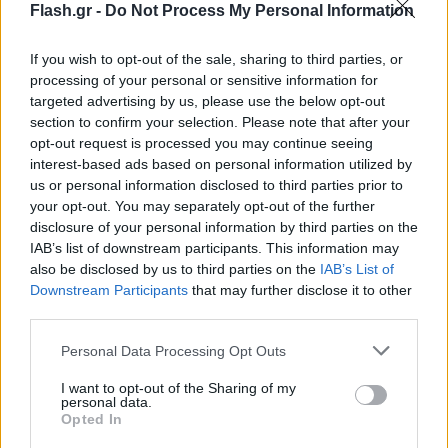
Flash.gr -
Do Not Process My Personal Information
If you wish to opt-out of the sale, sharing to third parties, or
processing of your personal or sensitive information for
Από οικογενειακή επιχείρηση σε παγκόσμια
targeted advertising by us, please use the below opt-out
section to confirm your selection. Please note that after your
δύναμη
opt-out request is processed you may continue seeing
interest-based ads based on personal information utilized by
Η Samsung ιδρύθηκε το 1938 από τον Lee Byung-
us or personal information disclosed to third parties prior to
chul ως μικρό εμπορικό κατάστημα. Σήμερα
your opt-out. You may separately opt-out of the further
disclosure of your personal information by third parties on the
αποτελεί τον μεγαλύτερο «chaebol» της Νότιας
IAB’s list of downstream participants. This information may
Κορέας - έναν οικογενειακό επιχειρηματικό όμιλο
also be disclosed by us to third parties on the
IAB’s List of
με δραστηριότητες από την τεχνολογία μέχρι τις
Downstream Participants
that may further disclose it to other
third parties.
κατασκευές και τα χρηματοοικονομικά.
Please note that this website/app uses one or more Google
Personal Data Processing Opt Outs
services and may gather and store information including but
Η καρδιά της αυτοκρατορίας είναι η Samsung
not limited to your visit or usage behaviour. You may click to
I want to opt-out of the Sharing of my
Electronics, ένας από τους μεγαλύτερους
personal data.
grant or deny consent to Google and its third-party tags to
Opted In
κατασκευαστές smartphones και τηλεοράσεων
use your data for below specified purposes in below Google