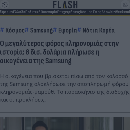
ιδήσεων
Ελλάδα
Πολιτική
Οικονομία
Επιχειρήσεις
Κόσμος
Σπορ
Showbiz
Weekend
Κόσμος
Samsung
Εφορία
Νότια Κορέα
Ο μεγαλύτερος φόρος κληρονομιάς στην
ιστορία: 8 δισ. δολάρια πλήρωσε η
οικογένεια της Samsung
Η οικογένεια που βρίσκεται πίσω από τον κολοσσό
της Samsung ολοκλήρωσε την αποπληρωμή φόρου
κληρονομιάς-μαμούθ. Το παρασκήνιο της διαδοχής
και οι προκλήσεις.