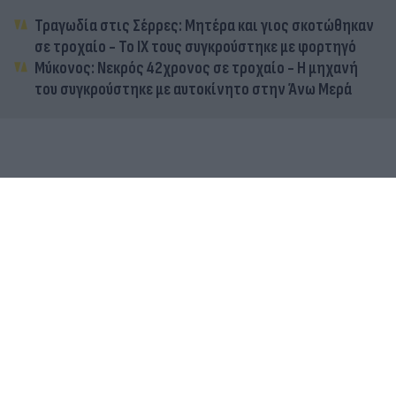
Τραγωδία στις Σέρρες: Μητέρα και γιος σκοτώθηκαν
σε τροχαίο - Το ΙΧ τους συγκρούστηκε με φορτηγό
Μύκονος: Νεκρός 42χρονος σε τροχαίο - Η μηχανή
του συγκρούστηκε με αυτοκίνητο στην Άνω Μερά