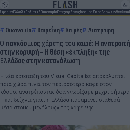
ιδήσεων
Ελλάδα
Πολιτική
Οικονομία
Επιχειρήσεις
Κόσμος
Σπορ
Showbiz
Weekend
Οικονομία
Καφεΐνη
Καφές
Διατροφή
Ο παγκόσμιος χάρτης του καφέ: Η ανατροπή
στην κορυφή - Η θέση «έκπληξη» της
Ελλάδας στην κατανάλωση
Η νέα κατάταξη του Visual Capitalist αποκαλύπτει
ποια χώρα πίνει τον περισσότερο καφέ στον
κόσμο, ανατρέποντας όσα γνωρίζαμε μέχρι σήμερα
– και δείχνει γιατί η Ελλάδα παραμένει σταθερά
μέσα στους «μεγάλους» της καφεΐνης.