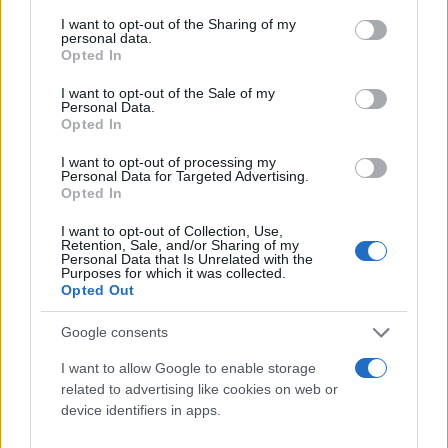
services and may gather and store information including but
not limited to your visit or usage behaviour. You may click to
I want to opt-out of the Sharing of my
personal data.
Visual Capitalist
grant or deny consent to Google and its third-party tags to
Opted In
use your data for below specified purposes in below Google
consent section.
Πώς και γιατί η Ελλάδα «πίνει» καφέ
I want to opt-out of the Sale of my
Personal Data.
Opted In
Η ελληνική κουλτούρα του καφέ είναι τολμηρά
I want to opt-out of processing my
πολυδιάστατη:
Personal Data for Targeted Advertising.
Opted In
Από τον παραδοσιακό Ελληνικός καφές, με
I want to opt-out of Collection, Use,
Retention, Sale, and/or Sharing of my
βράσιμο σε μπρίκι, αφρό, και έναν χρόνο
Personal Data that Is Unrelated with the
Purposes for which it was collected.
που αργεί να κατακαθίσει η «πηχτή» ίριδα,
Opted Out
έως τον γρήγορο εσπρέσο και το φρέντο
που έγινε μόδα στα ελληνικά καφέ των
Google consents
πόλεων.
I want to allow Google to enable storage
Τα καφέ της Αθήνας, της Θεσσαλονίκης και
related to advertising like cookies on web or
άλλων πόλεων λειτουργούν ως κόμβοι
device identifiers in apps.
κουβέντας, σχέσεων, κοινωνικοποίησης, όχι