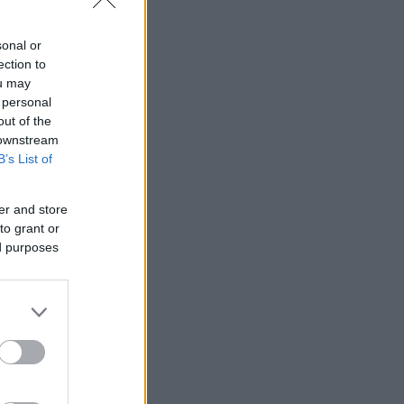
sonal or
ection to
ou may
 personal
out of the
 downstream
B’s List of
er and store
to grant or
ed purposes