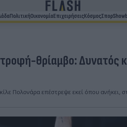
λάδα
Πολιτική
Οικονομία
Επιχειρήσεις
Κόσμος
Σπορ
Showb
στροφή-θρίαμβο: Δυνατός κ
Ακίλε Πολονάρα επέστρεψε εκεί όπου ανήκει, σ