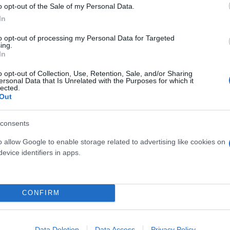
o opt-out of the Sale of my Personal Data.
In
to opt-out of processing my Personal Data for Targeted
ing.
In
o opt-out of Collection, Use, Retention, Sale, and/or Sharing
ersonal Data that Is Unrelated with the Purposes for which it
lected.
 κοντά στη ζώνη του υποβιβασμού, το αποτέλεσμα τ
Out
όλα τα βλέμματα ήταν η παρουσία του
Πολονάρα
. Ο
ι συγκίνηση, προσφέροντάς του μια συγκλονιστικ
consents
ητικές στιγμές της βραδιάς στο στάδιο.
o allow Google to enable storage related to advertising like cookies on
evice identifiers in apps.
 από την ομάδα που τον καλωσόριζαν, αναφέροντας
ς και της οικογένειας» της
Σάσαρι
, ένας «πολεμιστή
CONFIRM
Data Deletion
Data Access
Privacy Policy