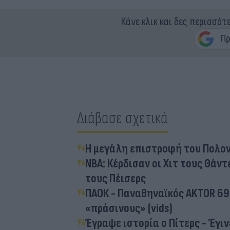
Κάνε κλικ και δες περισσότ
Διάβασε σχετικά
Η μεγάλη επιστροφή του Πολο
NBA: Κέρδισαν οι Χιτ τους Θάν
τους Πέισερς
ΠΑΟΚ - Παναθηναϊκός AKTOR 69
«πράσινους» (vids)
Έγραψε ιστορία ο Πίτερς - Έγι