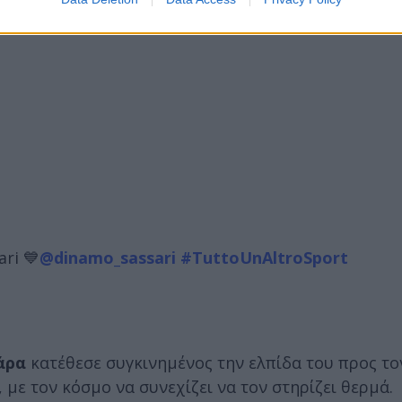
ari 💙
@dinamo_sassari
#TuttoUnAltroSport
άρα
κατέθεσε συγκινημένος την ελπίδα του προς τ
 με τον κόσμο να συνεχίζει να τον στηρίζει θερμά.