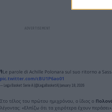
🎙️Le parole di Achille Polonara sul suo ritorno a Sass
pic.twitter.com/cBU1P6ao01
— Lega Basket Serie A (@LegaBasketA)
January 18, 2026
Στο τέλος του πρώτου ημιχρόνου, ο ίδιος ο
Πολον
λέγοντας: «Ελπίζω ότι τα χειρότερα έχουν περάσει»,