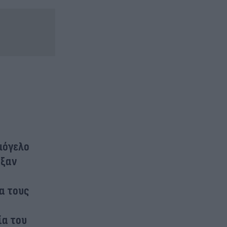
μόγελο
αξαν
α τους
ία του