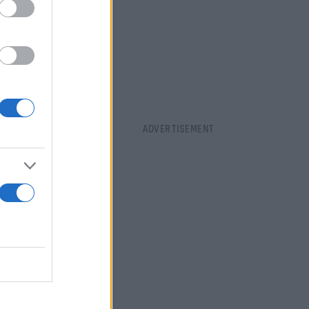
ου αγώνα
ι φίλαθλοι
ή αποθέωση,
 ότι δεν
ς» που