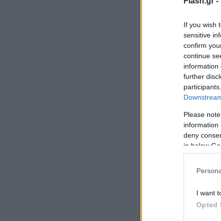
Flash.gr -
If you wish 
sensitive in
confirm you
continue se
information 
further disc
participants
Downstream 
Please note
information 
deny consent
in below Go
Persona
I want t
Opted 