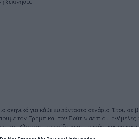
η ξεκινήσει.
ο σκηνικό για κάθε ευφάνταστο σενάριο. Έτσι, σε β
έπουμε τον Τραμπ και τον Πούτιν σε πιο… ανέμελες 
η της Αλάσκας, να παίζουν με το χιόνι και να κυνη