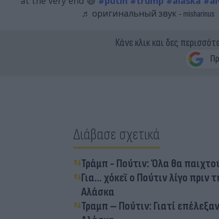
at the very end 😆
#putin
#trump
#alaska
#ai
♬ оригинальный звук - misharinus
Κάνε κλικ και δες περισσότ
Διάβασε σχετικά
Τράμπ - Πούτιν: Όλα θα παιχτ
Για… χόκεϊ ο Πούτιν λίγο πριν 
Αλάσκα
Τραμπ – Πούτιν: Γιατί επέλεξα