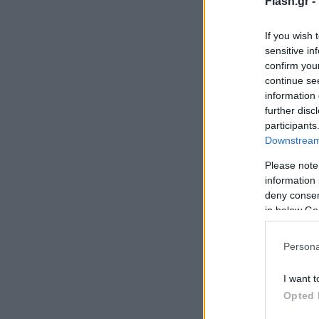
Flash.gr -
If you wish 
sensitive in
confirm you
continue se
information 
further disc
participants
Downstream 
Please note
information 
deny consent
in below Go
Persona
I want t
Opted 