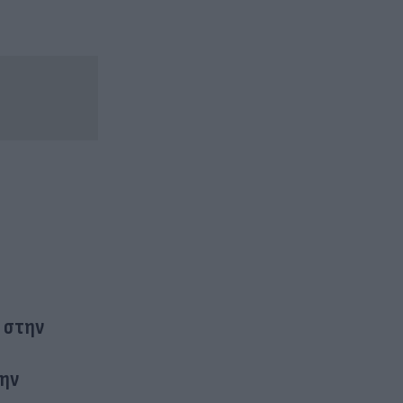
ί στην
την