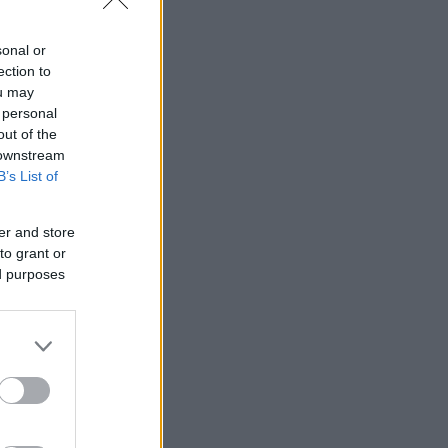
sonal or
ection to
ou may
 personal
out of the
 downstream
B’s List of
er and store
to grant or
ed purposes