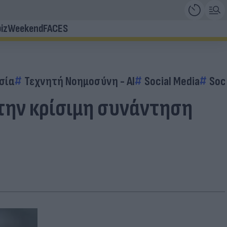
iz
Weekend
FACES
σία
Τεχνητή Νοημοσύνη - AI
Social Media
Soc
ι την κρίσιμη συνάντηση