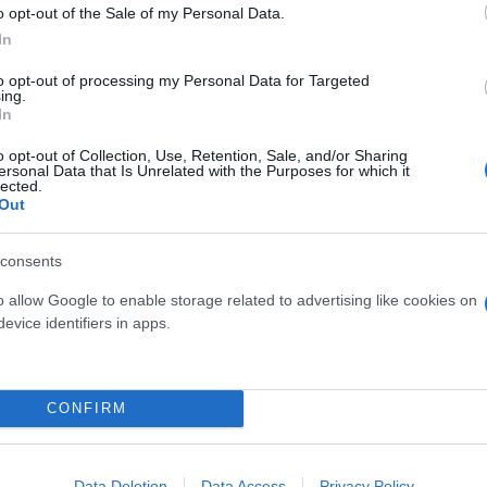
o opt-out of the Sale of my Personal Data.
In
to opt-out of processing my Personal Data for Targeted
ing.
In
o opt-out of Collection, Use, Retention, Sale, and/or Sharing
ersonal Data that Is Unrelated with the Purposes for which it
lected.
Out
consents
o allow Google to enable storage related to advertising like cookies on
evice identifiers in apps.
 η φιλική διάθεση μεταξύ των δύο ηγετών, που αποτ
CONFIRM
υμβεί στην πραγματικότητα.
Data Deletion
Data Access
Privacy Policy