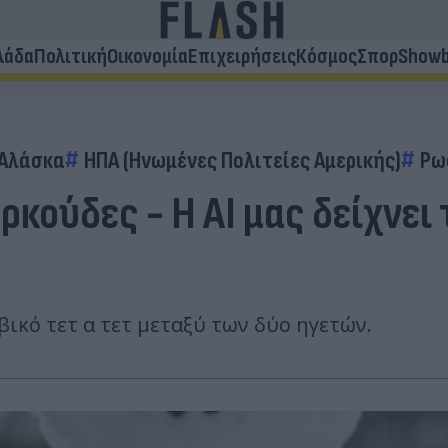
λάδα
Πολιτική
Οικονομία
Επιχειρήσεις
Κόσμος
Σπορ
Showb
Αλάσκα
ΗΠΑ (Ηνωμένες Πολιτείες Αμερικής)
Ρω
αρκούδες - Η AI μας δείχνε
ικό τετ α τετ μεταξύ των δύο ηγετών.