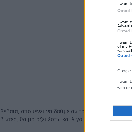
I want t
Opted 
I want 
Advertis
Opted 
I want t
of my P
was col
Opted 
Google 
I want t
web or d
Βέβαια, απομένει να δούμε αν το θετικό κλίμα και
βίντεο, θα μοιάζει έστω και λίγο με αυτό που θα σ