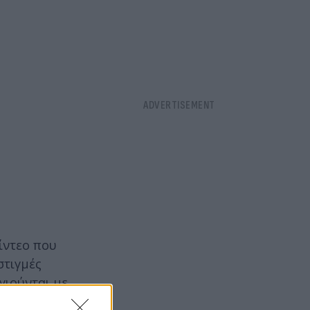
ίντεο που
στιγμές
γιούνται με