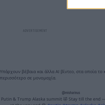
Υπάρχουν βέβαια και άλλα AI βίντεο, στα οποία το
περισσότερο σε μονομαχία.
@misharinus
Putin & Trump Alaska summit 🤣 Stay till the end —