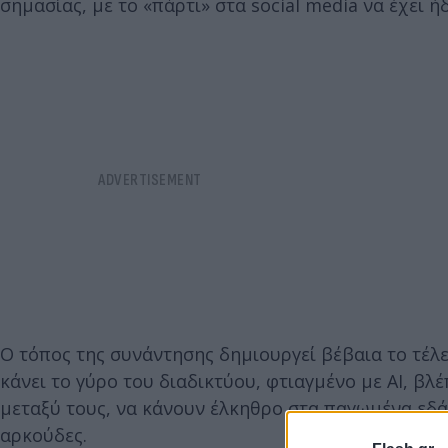
σημασίας, με το «πάρτι» στα social media να έχει ήδ
Ο τόπος της συνάντησης δημιουργεί βέβαια το τέλει
κάνει το γύρο του διαδικτύου, φτιαγμένο με AI, βλ
μεταξύ τους, να κάνουν έλκηθρο στα παγωμένα εδάφ
αρκούδες.