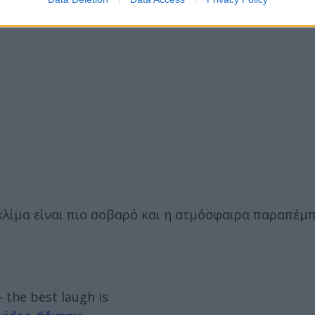
 κλίμα είναι πιο σοβαρό και η ατμόσφαιρα παραπέμπ
 the best laugh is