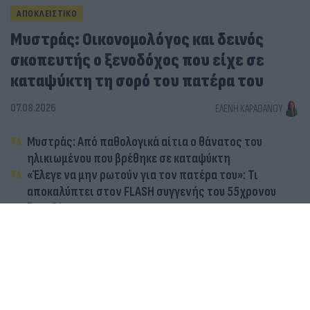
ΑΠΟΚΛΕΙΣΤΙΚΟ
Μυστράς: Οικονομολόγος και δεινός
σκοπευτής ο ξενοδόχος που είχε σε
καταψύκτη τη σορό του πατέρα του
07.08.2026
ΕΛΈΝΗ ΚΑΡΑΘΆΝΟΥ
Μυστράς: Από παθολογικά αίτια ο θάνατος του
ηλικιωμένου που βρέθηκε σε καταψύκτη
«Έλεγε να μην ρωτούν για τον πατέρα του»: Τι
αποκαλύπτει στον FLASH συγγενής του 55χρονου
ξενοδόχου