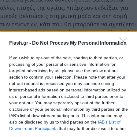
άλλες πτυχές της υγείας. Υπάρχουν ενδείξεις για
μικρές βελτιώσεις στη μυϊκή μάζα και στη δομή
των τενόντων, κάτι που θα μπορούσε να σχετίζεται
με την υγιή γήρανση. Ωστόσο, αυτές οι αλλαγές δεν
μεταφράζονται απαραίτητα σε καλύτερη απόδοση
Flash.gr -
Do Not Process My Personal Information
ή πιο γρήγορη αποκατάσταση μετά την άσκηση.
Συγκεκριμένα, η ανάλυση δεν εντόπισε ουσιαστικά
If you wish to opt-out of the sale, sharing to third parties, or
οφέλη σε τομείς όπως στη μυϊκή καταπόνηση μετά
processing of your personal or sensitive information for
targeted advertising by us, please use the below opt-out
την προπόνηση, την αντοχή ή την ενίσχυση της
section to confirm your selection. Please note that after your
δύναμης. Αυτό σημαίνει ότι το κολλαγόνο δεν
opt-out request is processed you may continue seeing
λειτουργεί ως «ενισχυτής» επιδόσεων, παρά τις
interest-based ads based on personal information utilized by
us or personal information disclosed to third parties prior to
σχετικές διαφημιστικές υποσχέσεις.
your opt-out. You may separately opt-out of the further
disclosure of your personal information by third parties on the
Ακόμη πιο ασαφή είναι τα δεδομένα για την
IAB’s list of downstream participants. This information may
also be disclosed by us to third parties on the
IAB’s List of
καρδιομεταβολική υγεία. Παράγοντες όπως η
Downstream Participants
that may further disclose it to other
χοληστερόλη, η αρτηριακή πίεση και το σάκχαρο
third parties.