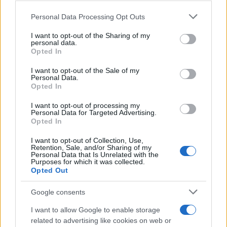
στο αίμα δεν φαίνεται να επηρεάζονται σημαντικά.
Please note that this website/app uses one or more Google
Personal Data Processing Opt Outs
Το ίδιο ισχύει και για τη στοματική υγεία, όπου τα
services and may gather and store information including but
αποτελέσματα είναι είτε περιορισμένα είτε
not limited to your visit or usage behaviour. You may click to
I want to opt-out of the Sharing of my
personal data.
αντικρουόμενα.
grant or deny consent to Google and its third-party tags to
Opted In
use your data for below specified purposes in below Google
consent section.
I want to opt-out of the Sale of my
Personal Data.
Opted In
I want to opt-out of processing my
Personal Data for Targeted Advertising.
Opted In
I want to opt-out of Collection, Use,
Retention, Sale, and/or Sharing of my
Personal Data that Is Unrelated with the
Purposes for which it was collected.
Opted Out
Google consents
I want to allow Google to enable storage
related to advertising like cookies on web or