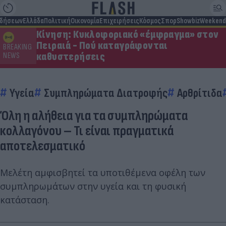
ιδήσεων
Ελλάδα
Πολιτική
Οικονομία
Επιχειρήσεις
Κόσμος
Σπορ
Showbiz
Weekend
Κίνηση: Κυκλοφοριακό «έμφραγμα» στον
Πειραιά - Πού καταγράφονται
BREAKING
καθυστερήσεις
NEWS
Υγεία
Συμπληρώματα Διατροφής
Αρθρίτιδα
Όλη η αλήθεια για τα συμπληρώματα
κολλαγόνου – Τι είναι πραγματικά
αποτελεσματικό
Μελέτη αμφισβητεί τα υποτιθέμενα οφέλη των
συμπληρωμάτων στην υγεία και τη φυσική
κατάσταση.