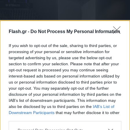
Flash.gr -
Do Not Process My Personal Information
If you wish to opt-out of the sale, sharing to third parties, or
processing of your personal or sensitive information for
targeted advertising by us, please use the below opt-out
Eurokinissi
section to confirm your selection. Please note that after your
opt-out request is processed you may continue seeing
interest-based ads based on personal information utilized by
Πάμε τώρα σε μία «Ελληνοτουρκική» μάχη και
us or personal information disclosed to third parties prior to
αντίπαλο στους «8» τη
Φενέρμπαχτσε
. Στο πρώτο
your opt-out. You may separately opt-out of the further
παιχνίδι πάλι στον Πειραιά φαίνεται ότι ο
disclosure of your personal information by third parties on the
IAB’s list of downstream participants. This information may
Ολυμπιακός
θα έχει ένα εύκολο βράδυ με το ματς
also be disclosed by us to third parties on the
IAB’s List of
στο 60' να είναι στο 3-0 υπέρ τους. Οι Τούρκοι
Downstream Participants
that may further disclose it to other
βρίσκουν από το πουθενά 2 γκολ και δίνουν
third parties.
ενδιαφέρον στον επαναληπτικό-θρίλερ. Εκεί με
Please note that this website/app uses one or more Google