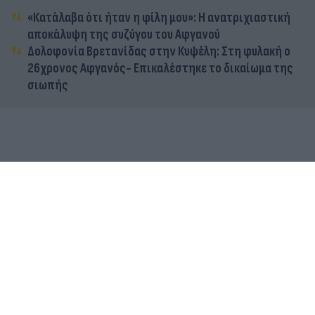
«Κατάλαβα ότι ήταν η φίλη μου»: Η ανατριχιαστική
αποκάλυψη της συζύγου του Αφγανού
Δολοφονία Βρετανίδας στην Κυψέλη: Στη φυλακή ο
26χρονος Αφγανός- Επικαλέστηκε το δικαίωμα της
σιωπής