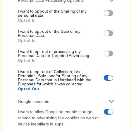
Personal Data Processing Opt Outs
θάρρος και από το κατάμεστο Σουκρού
services and may gather and store information including but
not limited to your visit or usage behaviour. You may click to
I want to opt-out of the Sharing of my
Σαράτσογλου, βρίσκουν νωρίς τέρμα και
personal data.
grant or deny consent to Google and its third-party tags to
ισοφαριζουν το σκορ του πρώτου αγώνα. Χωρίς να
Opted In
use your data for below specified purposes in below Google
γίνει κάτι τρομερό σε κανονική διάρκεια και
consent section.
I want to opt-out of the Sale of my
παράταση, το παιχνίδι οδηγείται στα πέναλτι. Εδώ
Personal Data.
Opted In
είναι το σημείο που ο
Κωνσταντής Τζολάκης
,
κάνει την εμφάνιση της καριέρας του και πιάνοντας
I want to opt-out of processing my
Personal Data for Targeted Advertising.
τρία πέναλτι στέλνει τον Ολυμπιακό στους «4».
Opted In
I want to opt-out of Collection, Use,
Retention, Sale, and/or Sharing of my
Πρώτη φορά σε ημιτελικά ευρωπαϊκής
Personal Data that Is Unrelated with the
διοργάνωσης οι «ερυθρόλευκοι», απέναντι στο
Purposes for which it was collected.
Opted Out
φαβορί, την
Άστον Βίλα
του Ουνάϊ Έμερι. Κανείς
δε περίμενε ότι η ομάδα του Μεντιλίμπαρ θα μπει
Google consents
σαν «λυσασμένο σκυλί» στο
Βίλα Παρκ
και
I want to allow Google to enable storage
θα
πετύχει ιστορικό θρίαμβο με το εμφατικό 2-
related to advertising like cookies on web or
4
. Στον επαναληπτικό το βάρρος είχε φύγει, ο
device identifiers in apps.