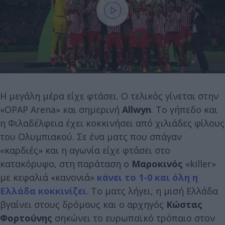
Η μεγάλη μέρα είχε φτάσει. Ο τελικός γίνεται στην
«OPAP Arena» και σημερινή
Allwyn
. Το γήπεδο και
η Φιλαδέλφεια έχει κοκκινήσει από χιλιάδες φίλους
του Ολυμπιακού. Σε ένα ματς που σπάγαν
«καρδιές» και η αγωνία είχε φτάσει στο
κατακόρυφο, στη παράταση ο
Μαροκινός
«killer»
με κεφαλιά «κανονιά»
κάνει το 1-0 και όλη η
Ελλάδα κοκκινίζει
. Το ματς λήγει, η μισή Ελλάδα
βγαίνει στους δρόμους και ο αρχηγός
Κώστας
Φορτούνης
σηκώνει το ευρωπαϊκό τρόπαιο στον