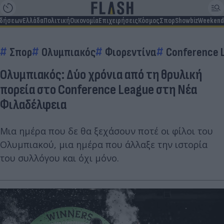
ιδήσεων
Ελλάδα
Πολιτική
Οικονομία
Επιχειρήσεις
Κόσμος
Σπορ
Showbiz
Weekend
Σπορ
Ολυμπιακός
Φιορεντίνα
Conference 
Ολυμπιακός: Δύο χρόνια από τη θρυλική
πορεία στο Conference League στη Νέα
Φιλαδέλφεια
Μια ημέρα που δε θα ξεχάσουν ποτέ οι φίλοι του
Ολυμπιακού, μια ημέρα που άλλαξε την ιστορία
του συλλόγου και όχι μόνο.