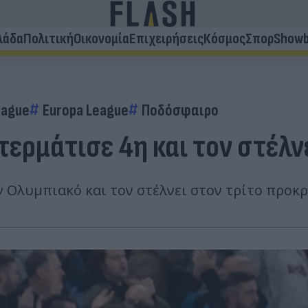
λάδα
Πολιτική
Οικονομία
Επιχειρήσεις
Κόσμος
Σπορ
Showb
eague
Europa League
Ποδόσφαιρο
ερμάτισε 4η και τον στέλνε
ν Ολυμπιακό και τον στέλνει στον τρίτο προκ