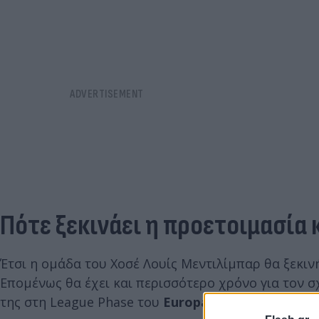
Πότε ξεκινάει η προετοιμασία
Έτσι η ομάδα του Χοσέ Λουίς Μεντιλίμπαρ θα ξεκινή
Επομένως θα έχει και περισσότερο χρόνο για τον σ
της στη League Phase του
Europa League
, η οποία