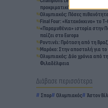
Champions League: Αυτοί είναι
προκριματικά
Ολυμπιακός: Πόσες πιθανότητες
Final Four: «Κατακόκκινο» το T
«Παραμυθένια» ιστορία στην Πο
παίζει στο Europa
Ροντινέι: Πρόταση από τη Βραζ
Μαρόκο: Στην αποστολή για το
Ολυμπιακός: Δύο χρόνια από τη
Φιλαδέλφεια
Διάβασε περισσότερα
Σπορ
Ολυμπιακός
Άστον Βί