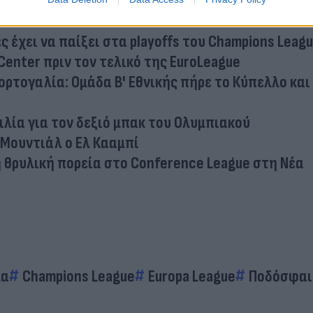
 οι πιθανοί αντίπαλοι Ολυμπιακού και ΠΑΟΚ στα
 έχει να παίξει στα playoffs του Champions Leag
-Center πριν τον τελικό της EuroLeague
ρτογαλία: Ομάδα Β' Εθνικής πήρε το Κύπελλο και
ιλία για τον δεξιό μπακ του Ολυμπιακού
 Μουντιάλ ο Ελ Κααμπί
 θρυλική πορεία στο Conference League στη Νέα
λα
Champions League
Europa League
Ποδόσφαι