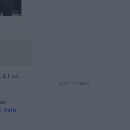
 2-1 και
που
υ Uefa