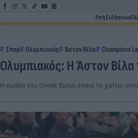
Ροή Ειδήσεων
Ελ
Σπορ
Ολυμπιακός
Άστον Βίλα
Champions L
Ολυμπιακός: Η Άστον Βίλα τ
Η ομάδα του Ουνάι Έμερι έκανε το χατίρι στο