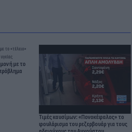
μμονή με το
 πρόβλημα
Τιμές καυσίμων: «Πονοκέφαλος» το
φουλάρισμα του ρεζερβουάρ για τους
αδειούχους του Αυγούστου