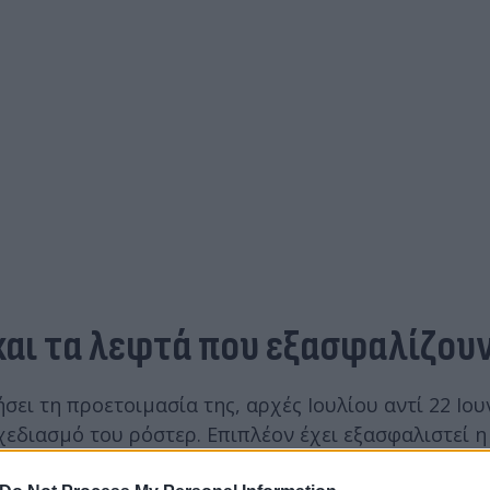
 και τα λεφτά που εξασφαλίζου
σει τη προετοιμασία της, αρχές Ιουλίου αντί 22 Ιου
χεδιασμό του ρόστερ. Επιπλέον έχει εξασφαλιστεί 
 σε ποσά αναλογεί στα
4,3 εκατομμύρια ευρώ.