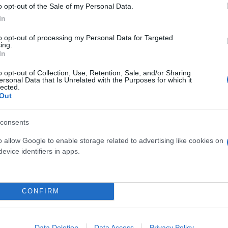
o opt-out of the Sale of my Personal Data.
In
καιρία να βρίσκονται στη League Phase της κορυφα
to opt-out of processing my Personal Data for Targeted
νη τη παρουσία τους στη δεύτερη μεγαλύτερης.
ing.
In
ερο
Flash.gr
στην αναζήτηση της
Google
o opt-out of Collection, Use, Retention, Sale, and/or Sharing
ersonal Data that Is Unrelated with the Purposes for which it
lected.
Out
consents
o allow Google to enable storage related to advertising like cookies on
evice identifiers in apps.
CONFIRM
ue 1: Στα «αστέρια» ο Ολυμπιακός, στην 3η θέση ο
Data Deletion
Data Access
Privacy Policy