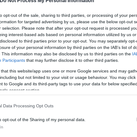
Do Not Process My Personal Information
μερομηνίες
to opt-out of the sale, sharing to third parties, or processing of your per
formation for targeted advertising by us, please use the below opt-out s
r selection. Please note that after your opt-out request is processed y
 «ερυθρόλευκοι» στον 3ο προκριματικό, είναι η
Σπά
eing interest-based ads based on personal information utilized by us or
Η κλήρωση θα πραγματοποιηθεί στις 20 Ιουλίου και
disclosed to third parties prior to your opt-out. You may separately opt-
κός στις 11 Αυγούστου.
losure of your personal information by third parties on the IAB’s list of
. This information may also be disclosed by us to third parties on the
IA
Participants
that may further disclose it to other third parties.
 that this website/app uses one or more Google services and may gath
including but not limited to your visit or usage behaviour. You may click 
 to Google and its third-party tags to use your data for below specifi
ogle consent section.
l Data Processing Opt Outs
o opt-out of the Sharing of my personal data.
In