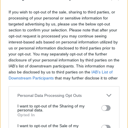
If you wish to opt-out of the sale, sharing to third parties, or
processing of your personal or sensitive information for
targeted advertising by us, please use the below opt-out
section to confirm your selection. Please note that after your
opt-out request is processed you may continue seeing
interest-based ads based on personal information utilized by
us or personal information disclosed to third parties prior to
your opt-out. You may separately opt-out of the further
disclosure of your personal information by third parties on the
IAB’s list of downstream participants. This information may
also be disclosed by us to third parties on the
IAB’s List of
Downstream Participants
that may further disclose it to other
third parties.
Μυστράς: Από παθολογικά αίτια ο θάνατος του
ηλικιωμένου που βρέθηκε σε καταψύκτη
Please note that this website/app uses one or more Google
Personal Data Processing Opt Outs
services and may gather and store information including but
06.08.2026
ΒΑΣΊΛΗΣ ΛΑΔΙΆΣ
not limited to your visit or usage behaviour. You may click to
I want to opt-out of the Sharing of my
personal data.
grant or deny consent to Google and its third-party tags to
Opted In
use your data for below specified purposes in below Google
consent section.
I want to opt-out of the Sale of my