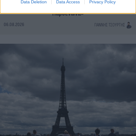
Data Deletion
Data Access
Privacy Policy
συμβάλλει στην επιστροφή των Γλυπτών του
Παρθενώνα»
06.08.2026
ΓΙΆΝΝΗΣ ΤΣΟΎΡΤΗΣ