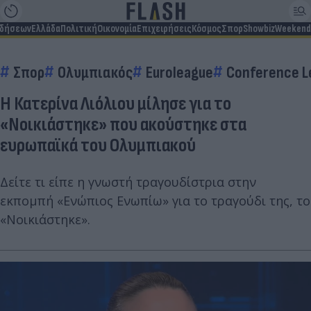
ιδήσεων
Ελλάδα
Πολιτική
Οικονομία
Επιχειρήσεις
Κόσμος
Σπορ
Showbiz
Weekend
Σπορ
Ολυμπιακός
Euroleague
Conference L
Η Κατερίνα Λιόλιου μίλησε για το
«Νοικιάστηκε» που ακούστηκε στα
ευρωπαϊκά του Ολυμπιακού
Δείτε τι είπε η γνωστή τραγουδίστρια στην
εκπομπή «Ενώπιος Ενωπίω» για το τραγούδι της, το
«Νοικιάστηκε».