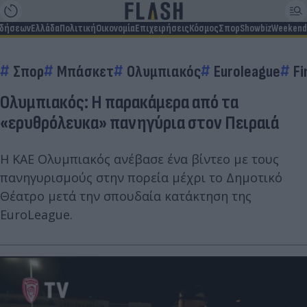
ιδήσεων
Ελλάδα
Πολιτική
Οικονομία
Επιχειρήσεις
Κόσμος
Σπορ
Showbiz
Weekend
Σπορ
Μπάσκετ
Ολυμπιακός
Euroleague
Fi
Ολυμπιακός: Η παρακάμερα από τα
«ερυθρόλευκα» πανηγύρια στον Πειραιά
Η ΚΑΕ Ολυμπιακός ανέβασε ένα βίντεο με τους
πανηγυρισμούς στην πορεία μέχρι το Δημοτικό
Θέατρο μετά την σπουδαία κατάκτηση της
EuroLeague.