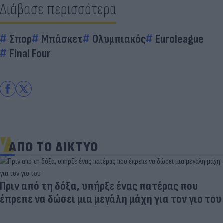
Διάβασε περισσότερα
Σπορ
Μπάσκετ
Ολυμπιακός
Euroleague
Final Four
ΑΠΟ ΤΟ ΔΙΚΤΥΟ
Στα σχοινιά ο Ινφαντίνο: UEFA, AFC και CONCACAF
ζητούν ανεξάρτητη έρευνα για το FIFA Forward
Enterprise