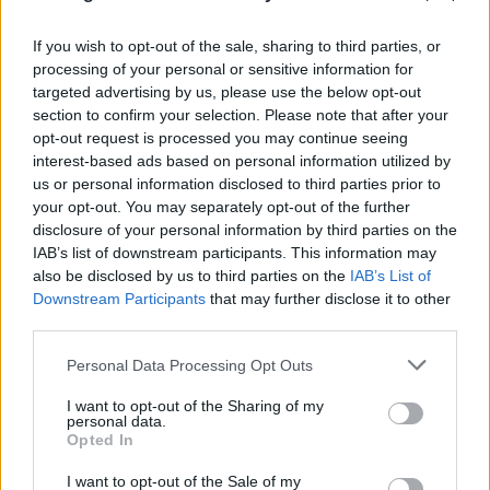
Η Google θέτει σε λειτουργία το ηλεκτρονικό
If you wish to opt-out of the sale, sharing to third parties, or
πορτοφόλι για παιδιά
processing of your personal or sensitive information for
targeted advertising by us, please use the below opt-out
10.08.2026
ΠΑΎΛΟΣ ΠΑΠΑΠΑΎΛΟΥ
section to confirm your selection. Please note that after your
opt-out request is processed you may continue seeing
interest-based ads based on personal information utilized by
us or personal information disclosed to third parties prior to
your opt-out. You may separately opt-out of the further
disclosure of your personal information by third parties on the
IAB’s list of downstream participants. This information may
also be disclosed by us to third parties on the
IAB’s List of
Downstream Participants
that may further disclose it to other
third parties.
Please note that this website/app uses one or more Google
Personal Data Processing Opt Outs
services and may gather and store information including but
not limited to your visit or usage behaviour. You may click to
I want to opt-out of the Sharing of my
personal data.
grant or deny consent to Google and its third-party tags to
Opted In
use your data for below specified purposes in below Google
consent section.
I want to opt-out of the Sale of my