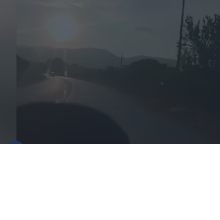
Η στιγμή του φονικού τροχαίου στις
Σέρρες - Βίντεο ντοκουμέντο από τη
σύγκρουση ΙΧ με φορτηγό