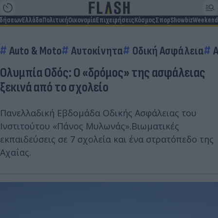
ιδήσεων
Ελλάδα
Πολιτική
Οικονομία
Επιχειρήσεις
Κόσμος
Σπορ
Showbiz
Weekend
Auto & Moto
Αυτοκίνητα
Οδική Ασφάλεια
Ολυμπία Οδός: Ο «δρόμος» της ασφάλειας
ξεκινά από το σχολείο
Πανελλαδική Εβδομάδα Οδικής Ασφάλειας του
Ινστιτούτου «Πάνος Μυλωνάς».Βιωματικές
εκπαιδεύσεις σε 7 σχολεία και ένα στρατόπεδο της
Αχαΐας.