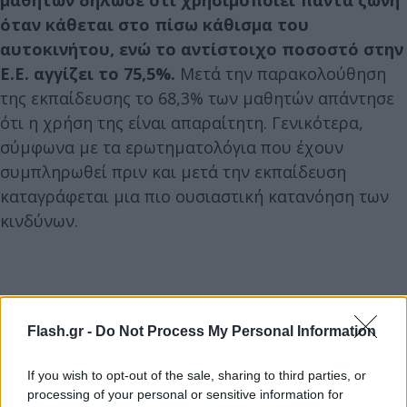
μαθητών δήλωσε ότι χρησιμοποιεί πάντα ζώνη
όταν κάθεται στο πίσω κάθισμα του
αυτοκινήτου, ενώ το αντίστοιχο ποσοστό στην
Ε.Ε. αγγίζει το 75,5%.
Μετά την παρακολούθηση
της εκπαίδευσης το 68,3% των μαθητών απάντησε
ότι η χρήση της είναι απαραίτητη. Γενικότερα,
σύμφωνα με τα ερωτηματολόγια που έχουν
συμπληρωθεί πριν και μετά την εκπαίδευση
καταγράφεται μια πιο ουσιαστική κατανόηση των
κινδύνων.
Flash.gr -
Do Not Process My Personal Information
If you wish to opt-out of the sale, sharing to third parties, or
processing of your personal or sensitive information for