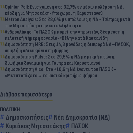
Opinion Poll: Ενισχυμένη στο 32,7% εν μέσω πολέμου η ΝΔ,
κέρδη για Μητσοτάκη-Υποχωρεί η Καρυστιανού
Metron Analysis: Στο 28,6% με απώλειες η ΝΔ - Τσίπρας μετά
τον Μητσοτάκη στην καταλληλότητα
Ανδρουλάκης: Το ΠΑΣΟΚ μπορεί την «πρωτιά», δέσμευση η
πιλοτική 4ήμερη εργασία-«Βέλη» κατά Καστανίδη
Δημοσκόπηση MRB: Στις 14,3 μονάδες η διαφορά ΝΔ–ΠΑΣΟΚ,
υψηλή η αδιευκρίνιστη ψήφος
Δημοσκόπηση Pulse: Στο 29,5% η ΝΔ με μικρή πτώση,
διψήφια δυναμική για Τσίπρα και Καρυστιανού
Δημοσκόπηση Alco: Στο +10,6 η ΝΔ έναντι του ΠΑΣΟΚ -
«Μετατοπίζεται» το βασικό κριτήριο ψήφου
Διάβασε περισσότερα
ΠΟΛΙΤΙΚΗ
Δημοσκοπήσεις
Νέα Δημοκρατία (ΝΔ)
Κυριάκος Μητσοτάκης
ΠΑΣΟΚ