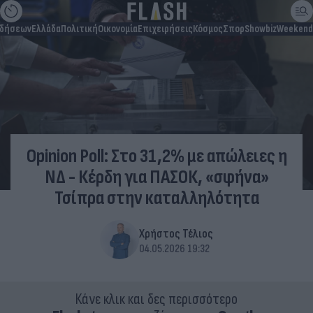
ιδήσεων
Ελλάδα
Πολιτική
Οικονομία
Επιχειρήσεις
Κόσμος
Σπορ
Showbiz
Weekend
Opinion Poll: Στο 31,2% με απώλειες η
ΝΔ - Κέρδη για ΠΑΣΟΚ, «σφήνα»
Τσίπρα στην καταλληλότητα
Χρήστος Τέλιος
04.05.2026 19:32
Κάνε κλικ και δες περισσότερο