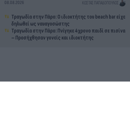
08.08.2026
ΚΏΣΤΑΣ ΠΑΠΑΔΌΠΟΥΛΟΣ
Τραγωδία στην Πάρο: Ο ιδιοκτήτης του beach bar είχε
δηλωθεί ως ναυαγοσώστης
Τραγωδία στην Πάρο: Πνίγηκε 4χρονο παιδί σε πισίνα
– Προσήχθησαν γονείς και ιδιοκτήτης