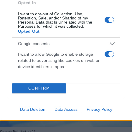
Opinion Poll / Action24
Opted In
I want to opt-out of Collection, Use,
Κάλπες στο τέλος της 4ετίας προκρίνει το 39,3%
Retention, Sale, and/or Sharing of my
Personal Data that Is Unrelated with the
των ερωτηθέντων ενώ το 24,6% πιστεύει πως οι
Purposes for which it was collected.
Opted Out
εκλογές θα πρέπει να γίνουν το Φθινόπωρο.
Εκλογές άμεσα ζητά το 28,4 των ερωτηθέντων.
Google consents
I want to allow Google to enable storage
related to advertising like cookies on web or
device identifiers in apps.
CONFIRM
Data Deletion
Data Access
Privacy Policy