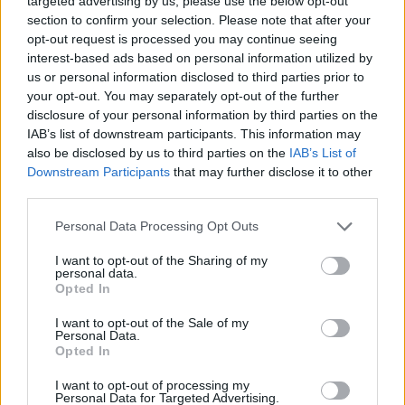
targeted advertising by us, please use the below opt-out
συμφωνεί με την προοπτική να υπάρξει
section to confirm your selection. Please note that after your
ασυμβίβαστο μεταξύ υπουργού και
opt-out request is processed you may continue seeing
βουλευτή. Αντίθετη γνώμη εκφράζει το 35,8% ενώ
interest-based ads based on personal information utilized by
us or personal information disclosed to third parties prior to
το 16,8% δεν εκφράζει άποψη, ενδεχομένως λόγω
your opt-out. You may separately opt-out of the further
έλλειψης περισσότερων πληροφοριών ως προς το
disclosure of your personal information by third parties on the
συγκεκριμένη πρόβλεψη.
IAB’s list of downstream participants. This information may
also be disclosed by us to third parties on the
IAB’s List of
Downstream Participants
that may further disclose it to other
third parties.
Please note that this website/app uses one or more Google
Personal Data Processing Opt Outs
services and may gather and store information including but
not limited to your visit or usage behaviour. You may click to
I want to opt-out of the Sharing of my
personal data.
grant or deny consent to Google and its third-party tags to
Opted In
use your data for below specified purposes in below Google
consent section.
I want to opt-out of the Sale of my
Personal Data.
Opted In
I want to opt-out of processing my
Personal Data for Targeted Advertising.