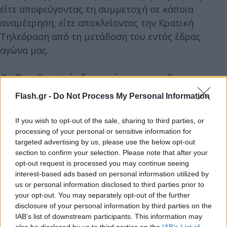
είτε αποφεύγοντας τη συμμετοχή σε κάποια
αναμέτρηση, είτε αποκλείοντας την Κρατική
Τηλεόραση από τη μετάδοση του εντός έδρας
αγώνα μας.
Ως Παναθηναϊκός δεσμευόμαστε πως θα
πολεμήσουμε μέχρις εσχάτων για την κατάκτηση
Flash.gr -
Do Not Process My Personal Information
του Πρωταθλήματος εντός αγωνιστικού χώρου,
έχοντας τον κόσμο μας ως ασπίδα και
If you wish to opt-out of the sale, sharing to third parties, or
προτεραιότητα. Μαζί θα παλέψουμε με όλες μας τις
processing of your personal or sensitive information for
targeted advertising by us, please use the below opt-out
δυνάμεις για αυτό που δικαιούμαστε. Για το
section to confirm your selection. Please note that after your
μεγαλείο μας.
opt-out request is processed you may continue seeing
interest-based ads based on personal information utilized by
us or personal information disclosed to third parties prior to
Άραγε η Κυβέρνηση μέχρι πότε θα συνεχίσει να
your opt-out. You may separately opt-out of the further
κωφεύει σε όλα όσα συμβαίνουν στο ελληνικό
disclosure of your personal information by third parties on the
μπάσκετ τα τελευταία χρόνια;
IAB’s list of downstream participants. This information may
also be disclosed by us to third parties on the
IAB’s List of