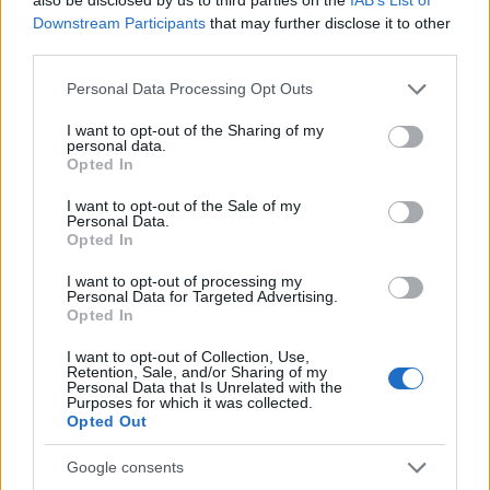
Downstream Participants
that may further disclose it to other
Όσοι κατέκριναν την προηγούμενη διοίκηση της
third parties.
ΕΟΚ ως κατεστημένο, τί έχουν να πουν για τη νυν
Please note that this website/app uses one or more Google
διοίκηση η οποία εξελέγη με τον τρόπο που όλοι
Personal Data Processing Opt Outs
services and may gather and store information including but
θυμόμαστε επί υπουργίας του Λευτέρη Αυγενάκη
not limited to your visit or usage behaviour. You may click to
I want to opt-out of the Sharing of my
και κατά τη θητεία της παρακολουθούμε αγώνες,
personal data.
grant or deny consent to Google and its third-party tags to
Opted In
όπως και ο πρώτος τελικός του Πρωταθλήματος με
use your data for below specified purposes in below Google
consent section.
την ανοχή του Κράτους;
I want to opt-out of the Sale of my
Personal Data.
Opted In
Να είναι βέβαιος όλος ο φίλαθλος κόσμος πως με
I want to opt-out of processing my
την ολοκλήρωση του φετινού Πρωταθλήματος θα
Personal Data for Targeted Advertising.
Opted In
κάνουμε, σε όλα τα επίπεδα, αυτό που οφείλουμε
στην Ιστορία, τον κόσμο και το ηθικό βάρος του
I want to opt-out of Collection, Use,
Retention, Sale, and/or Sharing of my
Παναθηναϊκού, αλλά και συνολικά του ελληνικού
Personal Data that Is Unrelated with the
Purposes for which it was collected.
Μπάσκετ.
Opted Out
Google consents
ΥΓ: Πώς φαίνεται σε οποιονδήποτε το να σφυρίζει