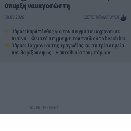
ύπαρξη ναυαγοσώστη
09.08.2026
ΚΏΣΤΑΣ ΠΑΠΑΔΌΠΟΥΛΟΣ
Πάρος: Βαρύ πένθος για τον πνιγμό του 4χρονου σε
πισίνα - Κλειστό στη μνήμη του παιδιού το beach bar
Πάρος: Το χρονικό της τραγωδίας και τα τρία σημεία
που θα ρίξουν φως - Η αυτοθυσία του μπάρμαν