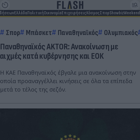
ιδήσεων
Ελλάδα
Πολιτική
Οικονομία
Επιχειρήσεις
Κόσμος
Σπορ
Showbiz
Weekend
Σπορ
Μπάσκετ
Παναθηναϊκός
Ολυμπιακός
Παναθηναϊκός AKTOR: Ανακοίνωση με
αιχμές κατά κυβέρνησης και ΕΟΚ
Η ΚΑΕ Παναθηναϊκός έβγαλε μια ανακοίνωση στην
οποία προαναγγέλλει κινήσεις σε όλα τα επίπεδα
μετά το τέλος της σεζόν.