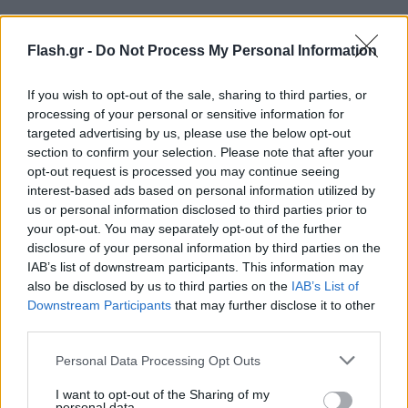
Flash.gr -
Do Not Process My Personal Information
If you wish to opt-out of the sale, sharing to third parties, or
processing of your personal or sensitive information for
targeted advertising by us, please use the below opt-out
section to confirm your selection. Please note that after your
Ποιός είναι ο Στέφαν Ντε Φράι
opt-out request is processed you may continue seeing
interest-based ads based on personal information utilized by
us or personal information disclosed to third parties prior to
Ο Στέφαν Ντε Φράι είναι Ολλανδός διεθνής (79
your opt-out. You may separately opt-out of the further
συμμετοχές με τους Οράνιε), έχει ύψος 1,89μ. και
disclosure of your personal information by third parties on the
πρόκειται για έναν κεντρικό αμυντικό από το
IAB’s list of downstream participants. This information may
also be disclosed by us to third parties on the
IAB’s List of
υψηλότατο «ράφι». Αγωνίζεται στο υψηλότερο
Downstream Participants
that may further disclose it to other
επίπεδο και την Ίντερ από το 2018 όταν
third parties.
αποκτήθηκε από τους νερατζούρι από την Λάτσιο.
Please note that this website/app uses one or more Google
Personal Data Processing Opt Outs
Με την ομάδα από το Μιλάνο έχει καταγράψει
296
services and may gather and store information including but
παιχνίδια, με απολογισμό 13 τέρματα και 8
not limited to your visit or usage behaviour. You may click to
I want to opt-out of the Sharing of my
personal data.