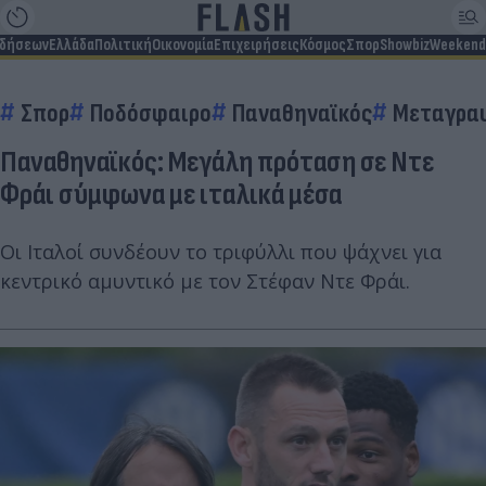
ιδήσεων
Ελλάδα
Πολιτική
Οικονομία
Επιχειρήσεις
Κόσμος
Σπορ
Showbiz
Weekend
Σπορ
Ποδόσφαιρο
Παναθηναϊκός
Μεταγρα
Παναθηναϊκός: Μεγάλη πρόταση σε Ντε
Φράι σύμφωνα με ιταλικά μέσα
Οι Ιταλοί συνδέουν το τριφύλλι που ψάχνει για
κεντρικό αμυντικό με τον Στέφαν Ντε Φράι.