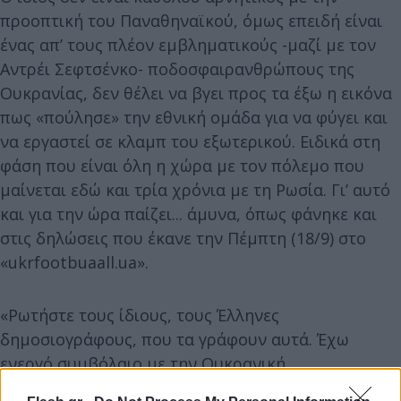
προοπτική του Παναθηναϊκού, όμως επειδή είναι
ένας απ’ τους πλέον εμβληματικούς -μαζί με τον
Αντρέι Σεφτσένκο- ποδοσφαιρανθρώπους της
Ουκρανίας, δεν θέλει να βγει προς τα έξω η εικόνα
πως «πούλησε» την εθνική ομάδα για να φύγει και
να εργαστεί σε κλαμπ του εξωτερικού. Ειδικά στη
φάση που είναι όλη η χώρα με τον πόλεμο που
μαίνεται εδώ και τρία χρόνια με τη Ρωσία. Γι’ αυτό
και για την ώρα παίζει... άμυνα, όπως φάνηκε και
στις δηλώσεις που έκανε την Πέμπτη (18/9) στο
«ukrfootbuaall.ua».
«Ρωτήστε τους ίδιους, τους Έλληνες
δημοσιογράφους, που τα γράφουν αυτά. Έχω
ενεργό συμβόλαιο με την Ουκρανική
Ποδοσφαιρική Ομοσπονδία, πώς θα μπορούσα να