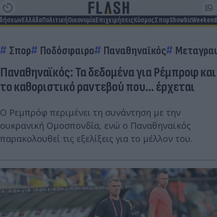
ιδήσεων
Ελλάδα
Πολιτική
Οικονομία
Επιχειρήσεις
Κόσμος
Σπορ
Showbiz
Weekend
Σπορ
Ποδόσφαιρο
Παναθηναϊκός
Μεταγρα
Παναθηναϊκός: Τα δεδομένα για Ρέμπροφ και
το καθοριστικό ραντεβού που... έρχεται
Ο Ρεμπρόφ περιμένει τη συνάντηση με την
ουκρανική Ομοσπονδία, ενώ ο Παναθηναϊκός
παρακολουθεί τις εξελίξεις για το μέλλον του.