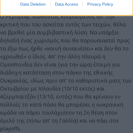
Data Deletion
Data Access
Privacy Policy
Ο Ρεμπρόφ, νιώθοντας κουρασμένος απ’ την
κριτική που του ασκείται εντός των τειχών, θέλει
να βρεθεί μία συμβιβαστική λύση. Να υπάρξει
δηλαδή ένας χωρισμός που θα παρουσιαστεί προς
τα έξω πως ήρθε «κοινή συναινέσει» και δεν θα το
«χρεωθεί» ο ίδιος. Απ’ την άλλη πλευρά η
Ομοσπονδία δεν είναι (για την ώρα) έτοιμη για
διάδοχη κατάσταση στον πάγκο της εθνικής
Ουκρανίας, ιδίως πριν απ’ τα καθοριστικά ματς του
Οκτωβρίου με Ισλανδία (10/10 εκτός) και
Αζερμπαϊτζάν (13/10, εντός) που θα κρίνουν εν
πολλοίς το κατά πόσο θα μπορέσει η ουκρανική
ομάδα να πάρει τουλάχιστον τη 2η θέση στον
όμιλό της (πίσω απ’ τη Γαλλία) και να πάει στα
playoffs.