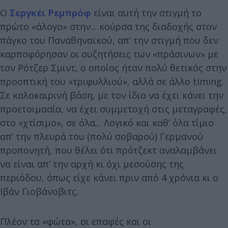
Ο
Σεργκέι Ρεμπρόφ
είναι αυτή την στιγμή το
πρώτο «άλογο» στην... κούρσα της διαδοχής στον
πάγκο του Παναθηναϊκού, απ’ την στιγμή που δεν
καρποφόρησαν οι συζητήσεις των «πράσινων» με
τον Ρότζερ Σμιντ, ο οποίος ήταν πολύ θετικός στην
προοπτική του «τριφυλλιού», αλλά σε άλλο timing.
Σε καλοκαιρινή βάση, με τον ίδιο να έχει κάνει την
προετοιμασία, να έχει συμμετοχή στις μεταγραφές,
στο «χτίσιμο», σε όλα... Λογικό και καθ’ όλα τίμιο
απ’ την πλευρά του (πολύ σοβαρού) Γερμανού
προπονητή, που θέλει ότι πρότζεκτ αναλαμβάνει
να είναι απ’ την αρχή κι όχι μεσούσης της
περιόδου, όπως είχε κάνει πριν από 4 χρόνια κι ο
Ιβάν Γιοβάνοβιτς.
Πλέον τα «φώτα», οι επαφές και οι