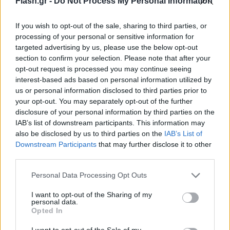
Flash.gr -
Do Not Process My Personal Information
διαπραγματεύομαι με άλλον σύλλογο; Αυτά είναι
όλα φήμες. Εμένα με ενδιαφέρει να δουλεύω με την
If you wish to opt-out of the sale, sharing to third parties, or
Εθνική Ουκρανίας», ήταν το σχόλιο του Ρεμπρόφ, ο
processing of your personal or sensitive information for
οποίος θέλει να κρατήσει το όλο ζήτημα χαμηλά.
targeted advertising by us, please use the below opt-out
section to confirm your selection. Please note that after your
opt-out request is processed you may continue seeing
interest-based ads based on personal information utilized by
us or personal information disclosed to third parties prior to
your opt-out. You may separately opt-out of the further
disclosure of your personal information by third parties on the
IAB’s list of downstream participants. This information may
also be disclosed by us to third parties on the
IAB’s List of
Downstream Participants
that may further disclose it to other
third parties.
Please note that this website/app uses one or more Google
Personal Data Processing Opt Outs
services and may gather and store information including but
not limited to your visit or usage behaviour. You may click to
I want to opt-out of the Sharing of my
personal data.
grant or deny consent to Google and its third-party tags to
Opted In
use your data for below specified purposes in below Google
consent section.
I want to opt-out of the Sale of my