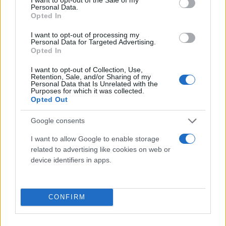
Personal Data.
Opted In
I want to opt-out of processing my
Personal Data for Targeted Advertising.
Opted In
I want to opt-out of Collection, Use,
Retention, Sale, and/or Sharing of my
Personal Data that Is Unrelated with the
Purposes for which it was collected.
Opted Out
Google consents
I want to allow Google to enable storage
related to advertising like cookies on web or
device identifiers in apps.
Μέχρι πότε; Μέχρι να γίνει ένα καθοριστικό
ραντεβού με την υπόλοιπη διοίκηση της
ουκρανικής Ομοσπονδίας (στην οποία μάλιστα
CONFIRM
είναι και... αντιπρόεδρος), προκειμένου να
«ζυγίσουν» όλα τα δεδομένα.