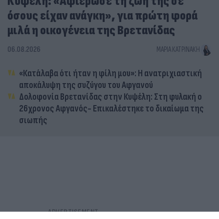
Κυψέλη: «Αφιέρωσε τη ζωή της σε
όσους είχαν ανάγκη», για πρώτη φορά
μιλά η οικογένεια της Βρετανίδας
06.08.2026
ΜΑΡΊΑ ΚΑΤΡΙΝΆΚΗ
«Κατάλαβα ότι ήταν η φίλη μου»: Η ανατριχιαστική
αποκάλυψη της συζύγου του Αφγανού
Δολοφονία Βρετανίδας στην Κυψέλη: Στη φυλακή ο
26χρονος Αφγανός- Επικαλέστηκε το δικαίωμα της
σιωπής