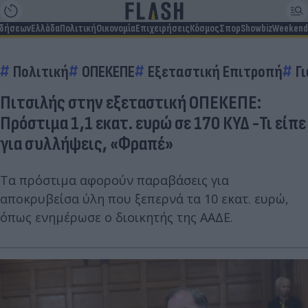
ιδήσεων
Ελλάδα
Πολιτική
Οικονομία
Επιχειρήσεις
Κόσμος
Σπορ
Showbiz
Weekend
Πολιτική
ΟΠΕΚΕΠΕ
Εξεταστική Επιτροπή
Γ
Πιτσιλής στην εξεταστική ΟΠΕΚΕΠΕ:
Πρόστιμα 1,1 εκατ. ευρώ σε 170 ΚΥΔ -Τι είπε
για συλλήψεις, «Φραπέ»
Τα πρόστιμα αφορούν παραβάσεις για
αποκρυβείσα ύλη που ξεπερνά τα 10 εκατ. ευρώ,
όπως ενημέρωσε ο διοικητής της ΑΑΔΕ.