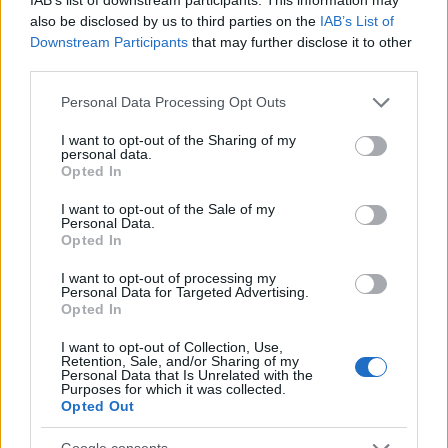
also be disclosed by us to third parties on the
IAB’s List of
Downstream Participants
that may further disclose it to other
third parties.
Τι απάντησε για τις 37 συλλήψεις και την
υπόθεση «Φραπέ»
Please note that this website/app uses one or more Google
Personal Data Processing Opt Outs
services and may gather and store information including but
not limited to your visit or usage behaviour. You may click to
I want to opt-out of the Sharing of my
Ο Βασίλης Κόκκαλης ρώτησε για την υπόθεση του
personal data.
grant or deny consent to Google and its third-party tags to
«Φραπέ», και συγκεκριμένα για το εάν είναι
Opted In
use your data for below specified purposes in below Google
δυνατόν να λαμβάνει κάποιος τεράστια ποσά αλλά
consent section.
I want to opt-out of the Sale of my
Personal Data.
να μην αποδεικνύει μια ικανή αγροτική
Opted In
δραστηριότητα, με τον
Γιώργο Πιτσιλή
να απαντά
I want to opt-out of processing my
«
τέτοιους ελέγχους διενεργούμε. Όλα τα
Personal Data for Targeted Advertising.
προηγούμενα χρόνια έχουν γίνει πάνω από
Opted In
20.000 έλεγχοι, για 600 εκατ. ευρώ
I want to opt-out of Collection, Use,
αποκρυβείσας ύλης, χωρίς το 2025
».
Retention, Sale, and/or Sharing of my
Personal Data that Is Unrelated with the
Purposes for which it was collected.
Opted Out
Ο Γιώργος Πιτσιλής ρωτήθηκε από τη Μιλένα
Αποστολάκη για τις σημερινές συλλήψεις των «37»