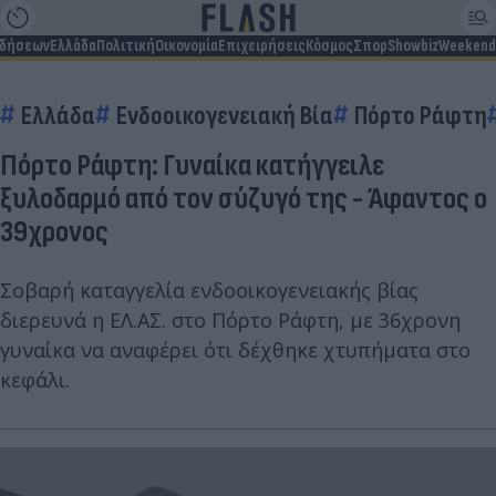
ιδήσεων
Ελλάδα
Πολιτική
Οικονομία
Επιχειρήσεις
Κόσμος
Σπορ
Showbiz
Weekend
Ελλάδα
Ενδοοικογενειακή Βία
Πόρτο Ράφτη
Πόρτο Ράφτη: Γυναίκα κατήγγειλε
ξυλοδαρμό από τον σύζυγό της - Άφαντος ο
39χρονος
Σοβαρή καταγγελία ενδοοικογενειακής βίας
διερευνά η ΕΛ.ΑΣ. στο Πόρτο Ράφτη, με 36χρονη
γυναίκα να αναφέρει ότι δέχθηκε χτυπήματα στο
κεφάλι.