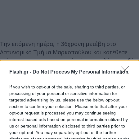
Την επόμενη ημέρα, η 36χρονη μετέβη στο
Αστυνομικό Τμήμα Μαρκοπούλου και κατέθεσε
επίσημα για το περιστατικό, κάνοντας λόγο για δύο
έως τρία χτυπήματα – δύο στο κεφάλι και ένα στον
Flash.gr -
Do Not Process My Personal Information
σβέρκο.
If you wish to opt-out of the sale, sharing to third parties, or
processing of your personal or sensitive information for
Όπως κατέθεσε, μετά την επίθεση διαπίστωσε ότι
targeted advertising by us, please use the below opt-out
έφερε οίδημα στο κεφάλι και εκδορά στο αριστερό
section to confirm your selection. Please note that after your
αυτί.
opt-out request is processed you may continue seeing
interest-based ads based on personal information utilized by
us or personal information disclosed to third parties prior to
Σε εξέλιξη η έρευνα - Άφαντος ο 39χρονος
your opt-out. You may separately opt-out of the further