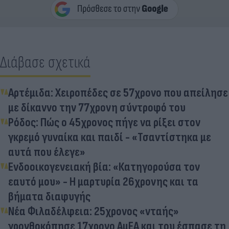
Διάβασε σχετικά
Αρτέμιδα: Χειροπέδες σε 57χρονο που απείλησε
με δίκαννο την 77χρονη σύντροφό του
Ρόδος: Πώς ο 45χρονος πήγε να ρίξει στον
γκρεμό γυναίκα και παιδί - «Τσαντίστηκα με
αυτά που έλεγε»
Ενδοοικογενειακή βία: «Κατηγορούσα τον
εαυτό μου» - Η μαρτυρία 26χρονης και τα
βήματα διαφυγής
Νέα Φιλαδέλφεια: 25χρονος «νταής»
γρονθοκόπησε 17χρονο ΑμΕΑ και του έσπασε τη