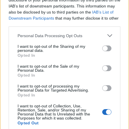
disclosure of your personal information by third parties on the
Οι αρχές έχουν ξεκινήσει έρευνα για την υπόθεση
IAB’s list of downstream participants. This information may
also be disclosed by us to third parties on the
IAB’s List of
ενδοοικογενειακής βίας, ενώ ο 39χρονος δεν έχει
Downstream Participants
that may further disclose it to other
εντοπιστεί μέχρι στιγμής. Σημειώνεται ότι,
third parties.
σύμφωνα με τις ίδιες πληροφορίες, η γυναίκα
Please note that this website/app uses one or more Google
φέρεται αρχικά να μην επιθυμούσε την ποινική
Personal Data Processing Opt Outs
services and may gather and store information including but
δίωξη του συζύγου της.
not limited to your visit or usage behaviour. You may click to
I want to opt-out of the Sharing of my
personal data.
grant or deny consent to Google and its third-party tags to
Opted In
use your data for below specified purposes in below Google
consent section.
I want to opt-out of the Sale of my
Personal Data.
Opted In
I want to opt-out of processing my
Personal Data for Targeted Advertising.
Opted In
I want to opt-out of Collection, Use,
Retention, Sale, and/or Sharing of my
Personal Data that Is Unrelated with the
Purposes for which it was collected.
Opted Out