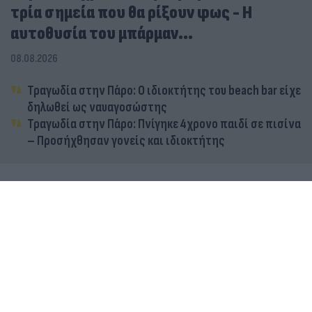
τρία σημεία που θα ρίξουν φως - Η
αυτοθυσία του μπάρμαν...
08.08.2026
Τραγωδία στην Πάρο: Ο ιδιοκτήτης του beach bar είχε
δηλωθεί ως ναυαγοσώστης
Τραγωδία στην Πάρο: Πνίγηκε 4χρονο παιδί σε πισίνα
– Προσήχθησαν γονείς και ιδιοκτήτης