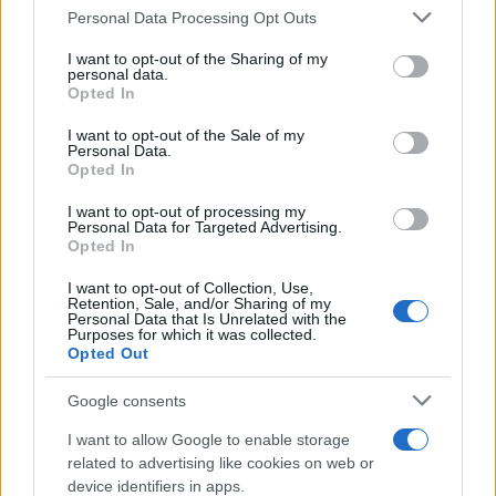
Please note that this website/app uses one or more Google
Personal Data Processing Opt Outs
όπως η διαφορά στο σημείο πήξης μεταξύ Ε.Ε.
services and may gather and store information including but
(-47°C) και ΗΠΑ (-40°C) προκειμένου να επιτραπούν
not limited to your visit or usage behaviour. You may click to
I want to opt-out of the Sharing of my
personal data.
grant or deny consent to Google and its third-party tags to
περισσότερες εισαγωγές, καθώς και η αύξηση της
Opted In
use your data for below specified purposes in below Google
ανάμειξης αιθανόλης στα καύσιμα αυτοκινήτων.
consent section.
I want to opt-out of the Sale of my
Personal Data.
Opted In
Τα στρατηγικά αποθέματα και το ρωσικό LNG
I want to opt-out of processing my
Personal Data for Targeted Advertising.
Ο Jorgensen δεν απέκλεισε μια νέα συντονισμένη
Opted In
απελευθέρωση στρατηγικών ενεργειακών
I want to opt-out of Collection, Use,
αποθεμάτων, μετά τη μεγαλύτερη παρέμβαση στην
Retention, Sale, and/or Sharing of my
Personal Data that Is Unrelated with the
ιστορία που σημειώθηκε τον προηγούμενο μήνα.
Purposes for which it was collected.
«Πρέπει να κρατήσουμε τις επιλογές μας ανοιχτές.
Opted Out
Εάν η κρίση είναι όντως μακράς διάρκειας, θα
Google consents
χρειαστούμε αυτά τα εργαλεία σε μεταγενέστερο
στάδιο. Πρέπει να γίνει στον ακριβή χρόνο και να
I want to allow Google to enable storage
related to advertising like cookies on web or
είναι αναλογικό», πρόσθεσε.
device identifiers in apps.