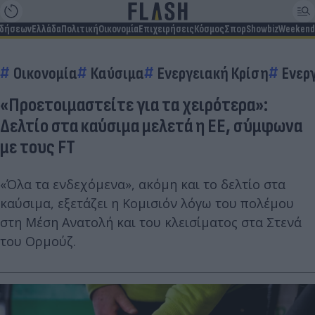
ιδήσεων
Ελλάδα
Πολιτική
Οικονομία
Επιχειρήσεις
Κόσμος
Σπορ
Showbiz
Weekend
Οικονομία
Καύσιμα
Ενεργειακή Κρίση
Ενερ
«Προετοιμαστείτε για τα χειρότερα»:
Δελτίο στα καύσιμα μελετά η ΕΕ, σύμφωνα
με τους FT
«Όλα τα ενδεχόμενα», ακόμη και το δελτίο στα
καύσιμα, εξετάζει η Κομισιόν λόγω του πολέμου
στη Μέση Ανατολή και του κλεισίματος στα Στενά
του Ορμούζ.