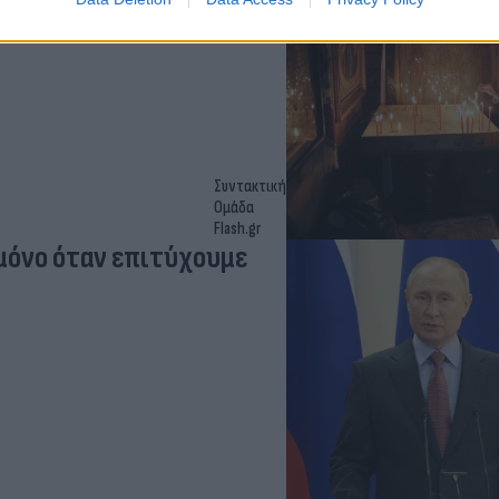
Συντακτική
Ομάδα
Flash.gr
 μόνο όταν επιτύχουμε