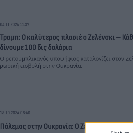
04.11.2024 11:37
Τραμπ: Ο καλύτερος πλασιέ ο Ζελένσκι – Κά
δίνουμε 100 δις δολάρια
Ο ρεπουμπλικανός υποψήφιος καταλογίζει στον Ζελ
ρωσική εισβολή στην Ουκρανία.
18.10.2024 08:40
Πόλεμος στην Ουκρανία: Ο Ζελένσκι ζητάει