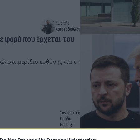
Κωστής
Χριστοδούλου
θε φορά που έρχεται του
ένσκι μερίδιο ευθύνης για τη
Συντακτική
Ομάδα
Flash.gr
 κλιμάκωση των