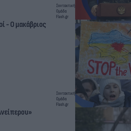
Συντακτική
Ομάδα
Flash.gr
ί - O μακάβριος
Συντακτική
Ομάδα
Flash.gr
Δνείπερου»