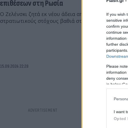
Flash.gr -
επιθέσεων στη Ρωσία
Ο Ζελένσκι ζητά εκ νέου άδεια από τους δυτικούς 
If you wish 
στρατιωτικούς στόχους βαθιά στη Ρωσία μετά το 
sensitive in
confirm you
continue se
information 
further disc
participants
Downstream 
15.09.2024 22:28
Please note
information 
deny consent
in below Go
Persona
I want t
Opted 