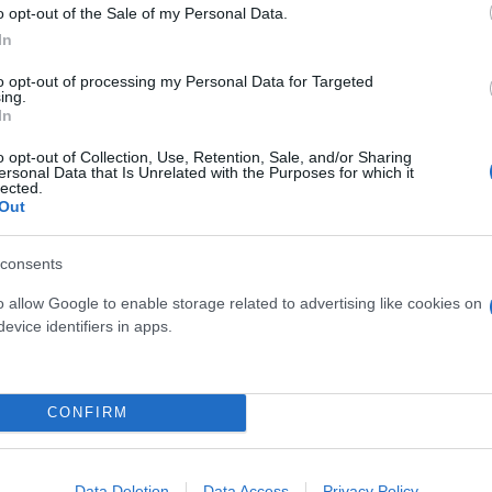
o opt-out of the Sale of my Personal Data.
In
ση – Στο επίκεντρο η
to opt-out of processing my Personal Data for Targeted
ing.
In
o opt-out of Collection, Use, Retention, Sale, and/or Sharing
α Λόκνα, σύμφωνα με τον
ersonal Data that Is Unrelated with the Purposes for which it
lected.
Out
consents
o allow Google to enable storage related to advertising like cookies on
evice identifiers in apps.
Συντακτική
Ομάδα
Flash.gr
 για πρώτη φορά!
CONFIRM
Data Deletion
Data Access
Privacy Policy