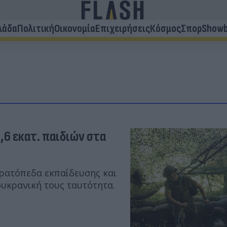
λάδα
Πολιτική
Οικονομία
Επιχειρήσεις
Κόσμος
Σπορ
Showb
6 εκατ. παιδιών στα
ρατόπεδα εκπαίδευσης και
υκρανική τους ταυτότητα.