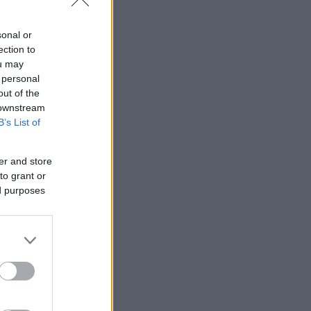
sonal or
ection to
ou may
 personal
out of the
 downstream
B’s List of
er and store
to grant or
ed purposes