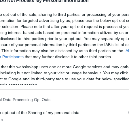
Do Not Process My Personal Information
συμμάχους να πλήξει
to opt-out of the sale, sharing to third parties, or processing of your per
ρωσικό πλήγμα στο Χάρκοβο
formation for targeted advertising by us, please use the below opt-out s
r selection. Please note that after your opt-out request is processed y
eing interest-based ads based on personal information utilized by us or
disclosed to third parties prior to your opt-out. You may separately opt-
losure of your personal information by third parties on the IAB’s list of
. This information may also be disclosed by us to third parties on the
IA
Participants
that may further disclose it to other third parties.
Συντακτική
Ομάδα
 that this website/app uses one or more Google services and may gath
Flash.gr
including but not limited to your visit or usage behaviour. You may click 
 to Google and its third-party tags to use your data for below specifi
ogle consent section.
l Data Processing Opt Outs
o opt-out of the Sharing of my personal data.
In