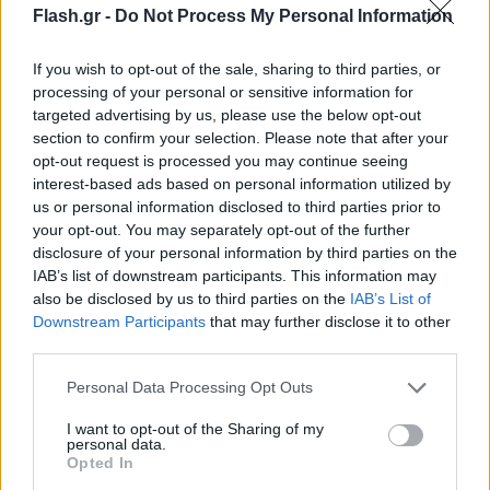
Qualco στην Κωνσταντινούπολη με την Μπεσίκτας,
Flash.gr -
Do Not Process My Personal Information
μια άκρως προκλητική ανάρτηση σε μέσο
κοινωνικής δικτύωσης του επίσημου λογαριασμού
If you wish to opt-out of the sale, sharing to third parties, or
του τουρκικού συλλόγου απεικόνιζε δύο παίκτριές
processing of your personal or sensitive information for
targeted advertising by us, please use the below opt-out
μας ως σερβιτόρες στις παίκτριες της τουρκικής
section to confirm your selection. Please note that after your
ομάδας. Χωρίς καμία διάθεση να πάρει διαστάσεις
opt-out request is processed you may continue seeing
το θέμα, αλλά και με μηδενική ανοχή απέναντι σε
interest-based ads based on personal information utilized by
us or personal information disclosed to third parties prior to
προκλήσεις και υποτιμητικές συμπεριφορές προς
your opt-out. You may separately opt-out of the further
τις αθλήτριές μας, επικοινωνήσαμε με την
disclosure of your personal information by third parties on the
Μπεσίκτας και ζητήσαμε άμεσα να κατέβει η
IAB’s list of downstream participants. This information may
ανάρτηση.
also be disclosed by us to third parties on the
IAB’s List of
Downstream Participants
that may further disclose it to other
third parties.
Please note that this website/app uses one or more Google
Personal Data Processing Opt Outs
services and may gather and store information including but
not limited to your visit or usage behaviour. You may click to
I want to opt-out of the Sharing of my
personal data.
grant or deny consent to Google and its third-party tags to
Opted In
use your data for below specified purposes in below Google