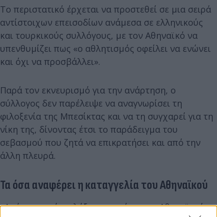
Το περιστατικό έρχεται να προστεθεί σε μια σειρά
αντίστοιχων επεισοδίων ανάμεσα σε ελληνικούς
και τουρκικούς συλλόγους, με τον Αθηναϊκό να
υπενθυμίζει πως «ο αθλητισμός οφείλει να ενώνει
και όχι να προσβάλλει».
Παρά τον εκνευρισμό για την ανάρτηση, ο
σύλλογος δεν παρέλειψε να αναγνωρίσει τη
φιλοξενία της Μπεσίκτας και να τη συγχαρεί για τη
νίκη της, δίνοντας έτσι το παράδειγμα του
σεβασμού που ζητά να επικρατήσει και από την
άλλη πλευρά.
Τα όσα αναφέρει η καταγγελία του Αθηναϊκού
«
Αμέσως μετά τη λήξη του αγώνα του Αθηναϊκού