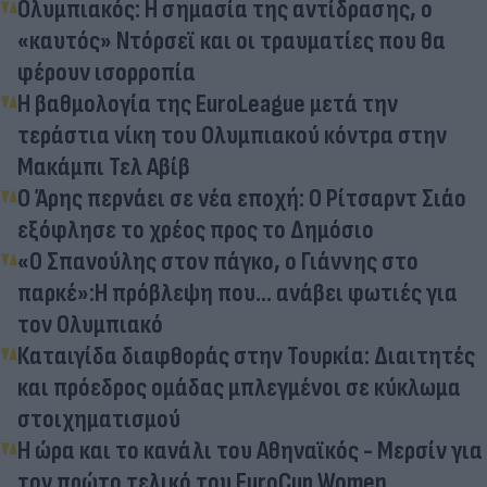
Ολυμπιακός: Η σημασία της αντίδρασης, ο
«καυτός» Ντόρσεϊ και οι τραυματίες που θα
φέρουν ισορροπία
Η βαθμολογία της EuroLeague μετά την
τεράστια νίκη του Ολυμπιακού κόντρα στην
Μακάμπι Τελ Αβίβ
O Άρης περνάει σε νέα εποχή: Ο Ρίτσαρντ Σιάο
εξόφλησε το χρέος προς το Δημόσιο
«Ο Σπανούλης στον πάγκο, ο Γιάννης στο
παρκέ»:Η πρόβλεψη που… ανάβει φωτιές για
τον Ολυμπιακό
Καταιγίδα διαφθοράς στην Τουρκία: Διαιτητές
και πρόεδρος ομάδας μπλεγμένοι σε κύκλωμα
στοιχηματισμού
Η ώρα και το κανάλι του Αθηναϊκός - Μερσίν για
τον πρώτο τελικό του EuroCup Women