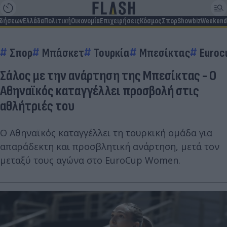
ιδήσεων
Ελλάδα
Πολιτική
Οικονομία
Επιχειρήσεις
Κόσμος
Σπορ
Showbiz
Weekend
Σπορ
Μπάσκετ
Τουρκία
Μπεσίκτας
Euroc
Σάλος με την ανάρτηση της Μπεσίκτας - Ο
Αθηναϊκός καταγγέλλει προσβολή στις
αθλήτριές του
Ο Αθηναϊκός καταγγέλλει τη τουρκική ομάδα για
απαράδεκτη και προσβλητική ανάρτηση, μετά τον
μεταξύ τους αγώνα στο EuroCup Women.