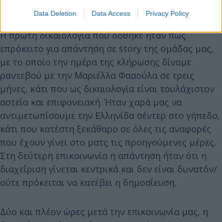
Data Deletion
Data Access
Privacy Policy
Η πρώτη δικαιολογία που δόθηκε ήταν πως
επρόκειτο για απάντηση σε story της ομάδας μας,
με το οποίο την ημέρα της κλήρωσης δίναμε
ραντεβού με την Μαριέλλα Φασούλα σε τρεις
μήνες, κάτι που ως δικαιολογία είναι τουλάχιστον
αστεία και επιφανειακή. Ήταν χαρά μας να
αντιμετωπίσουμε την Ελληνίδα σέντερ στο γήπεδο,
κάτι που κατέστη ξεκάθαρο σε όλες τις αναφορές
που έχουν γίνει στο ματς τις προηγούμενες μέρες.
Στη δεύτερη επικοινωνία η απάντηση ήταν ότι η
διαχείριση γίνεται κεντρικά και δεν είναι δυνατόν/
ούτε πρόκειται να κατέβει η δημοσίευση
.
Δύο και πλέον ώρες μετά την επικοινωνία μας, η